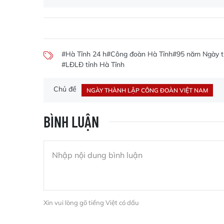
#Hà Tĩnh 24 h
#Công đoàn Hà Tĩnh
#95 năm Ngày t
#LĐLĐ tỉnh Hà Tĩnh
Chủ đề
NGÀY THÀNH LẬP CÔNG ĐOÀN VIỆT NAM
BÌNH LUẬN
Xin vui lòng gõ tiếng Việt có dấu