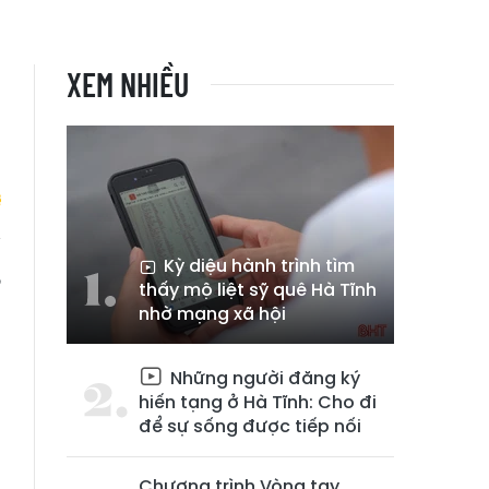
XEM NHIỀU
Kỳ diệu hành trình tìm
,
thấy mộ liệt sỹ quê Hà Tĩnh
nhờ mạng xã hội
Những người đăng ký
hiến tạng ở Hà Tĩnh: Cho đi
để sự sống được tiếp nối
Chương trình Vòng tay