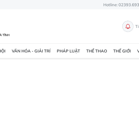
Hotline: 02393.69
T
HỘI
VĂN HÓA - GIẢI TRÍ
PHÁP LUẬT
THỂ THAO
THẾ GIỚI