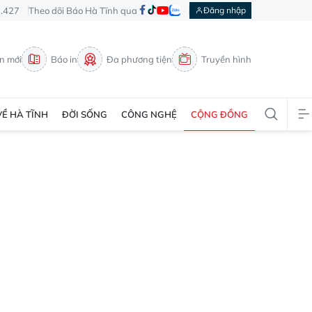
3.427
Theo dõi Báo Hà Tĩnh qua
Đăng nhập
in mới
Báo in
Đa phương tiện
Truyền hình
VỀ HÀ TĨNH
ĐỜI SỐNG
CÔNG NGHỆ
CỘNG ĐỒNG