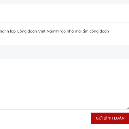
hành lập Công đoàn Việt Nam
#Trao nhà mái ấm công đoàn
GỬI BÌNH LUẬN