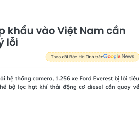
ập khẩu vào Việt Nam cần
 lỗi
Theo dõi Báo Hà Tĩnh trên
ỗi hệ thống camera, 1.256 xe Ford Everest bị lỗi tiê
hế bộ lọc hạt khí thải động cơ diesel cần quay v