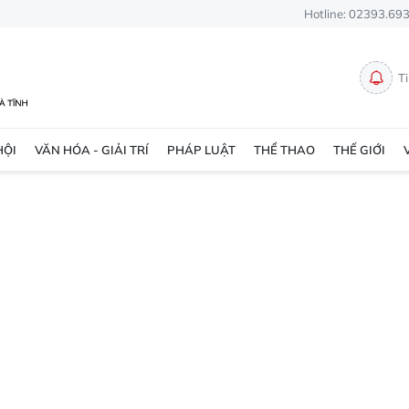
Hotline: 02393.69
T
HỘI
VĂN HÓA - GIẢI TRÍ
PHÁP LUẬT
THỂ THAO
THẾ GIỚI