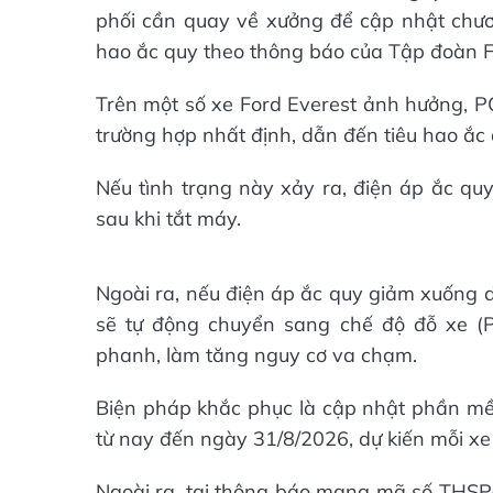
phối cần quay về xưởng để cập nhật chươn
hao ắc quy theo thông báo của Tập đoàn F
Trên một số xe Ford Everest ảnh hưởng, P
trường hợp nhất định, dẫn đến tiêu hao ắc 
Nếu tình trạng này xảy ra, điện áp ắc q
sau khi tắt máy.
Ngoài ra, nếu điện áp ắc quy giảm xuống d
sẽ tự động chuyển sang chế độ đỗ xe (P
phanh, làm tăng nguy cơ va chạm.
Biện pháp khắc phục là cập nhật phần mề
từ nay đến ngày 31/8/2026, dự kiến mỗi xe
Ngoài ra, tại thông báo mang mã số THSP/