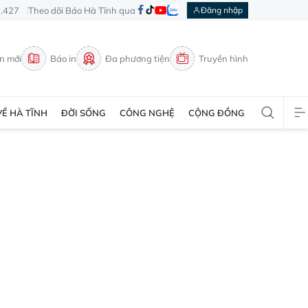
3.427
Theo dõi Báo Hà Tĩnh qua
Đăng nhập
in mới
Báo in
Đa phương tiện
Truyền hình
VỀ HÀ TĨNH
ĐỜI SỐNG
CÔNG NGHỆ
CỘNG ĐỒNG