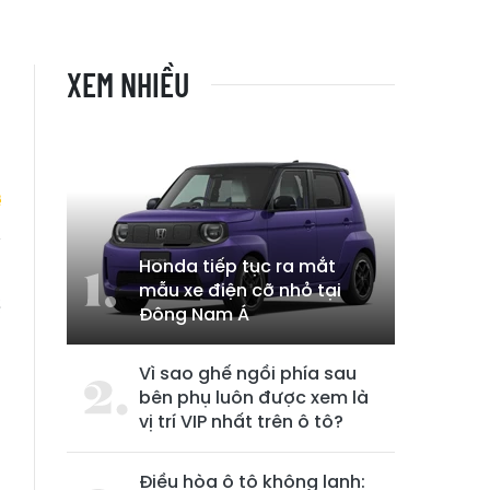
XEM NHIỀU
Honda tiếp tục ra mắt
u
mẫu xe điện cỡ nhỏ tại
ề
Đông Nam Á
Vì sao ghế ngồi phía sau
bên phụ luôn được xem là
vị trí VIP nhất trên ô tô?
Điều hòa ô tô không lạnh: