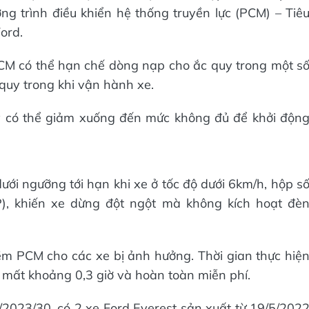
g trình điều khiển hệ thống truyền lực (PCM) – Tiê
ord.
CM có thể hạn chế dòng nạp cho ắc quy trong một s
quy trong khi vận hành xe.
uy có thể giảm xuống đến mức không đủ để khởi độn
ưới ngưỡng tới hạn khi xe ở tốc độ dưới 6km/h, hộp s
), khiến xe dừng đột ngột mà không kích hoạt đè
m PCM cho các xe bị ảnh hưởng. Thời gian thực hiệ
 mất khoảng 0,3 giờ và hoàn toàn miễn phí.
2023/30, có 2 xe Ford Everest sản xuất từ 19/5/202