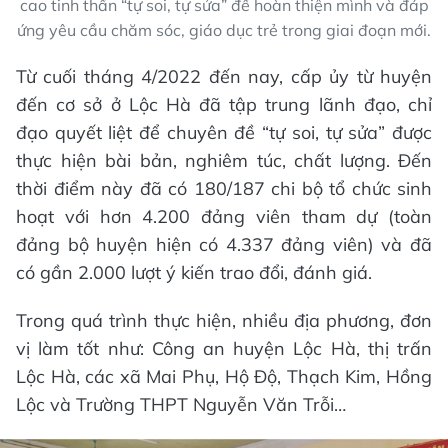
cao tinh thần “tự soi, tự sửa” để hoàn thiện mình và đáp
ứng yêu cầu chăm sóc, giáo dục trẻ trong giai đoạn mới.
Từ cuối tháng 4/2022 đến nay, cấp ủy từ huyện
đến cơ sở ở Lộc Hà đã tập trung lãnh đạo, chỉ
đạo quyết liệt để chuyên đề “tự soi, tự sửa” được
thực hiện bài bản, nghiêm túc, chất lượng. Đến
thời điểm này đã có 180/187 chi bộ tổ chức sinh
hoạt với hơn 4.200 đảng viên tham dự (toàn
đảng bộ huyện hiện có 4.337 đảng viên) và đã
có gần 2.000 lượt ý kiến trao đổi, đánh giá.
Trong quá trình thực hiện, nhiều địa phương, đơn
vị làm tốt như: Công an huyện Lộc Hà, thị trấn
Lộc Hà, các xã Mai Phụ, Hộ Độ, Thạch Kim, Hồng
Lộc và Trường THPT Nguyễn Văn Trỗi…