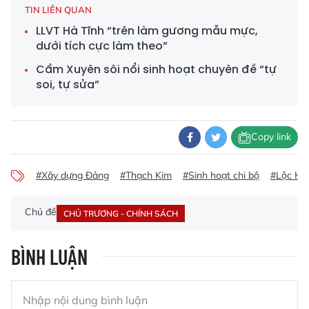
TIN LIÊN QUAN
LLVT Hà Tĩnh “trên làm gương mẫu mực,
dưới tích cực làm theo”
Cẩm Xuyên sôi nổi sinh hoạt chuyên đề “tự
soi, tự sửa”
Copy link
#Xây dựng Đảng
#Thạch Kim
#Sinh hoạt chi bộ
#Lộc Hà
Chủ đề
CHỦ TRƯƠNG - CHÍNH SÁCH
BÌNH LUẬN