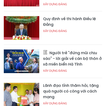
XÂY DỰNG ĐẢNG
Quy định về thi hành Điều lệ
Đảng
XÂY DỰNG ĐẢNG
Người trẻ "đứng mũi chịu
sào" - lời giải về cán bộ thôn ở
xã miền biển Hà Tĩnh
XÂY DỰNG ĐẢNG
Lãnh đạo tỉnh thăm hỏi, tặng
quà người có công với cách
mạng
XÂY DỰNG ĐẢNG