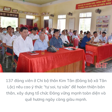
137 đảng viên ở Chi bộ thôn Kim Tân (Đảng bộ xã Tân
Lộc) nêu cao ý thức “tự soi, tự sửa” để hoàn thiện bản
thân, xây dựng tổ chức Đảng vững mạnh toàn diện và
quê hương ngày càng giàu mạnh.