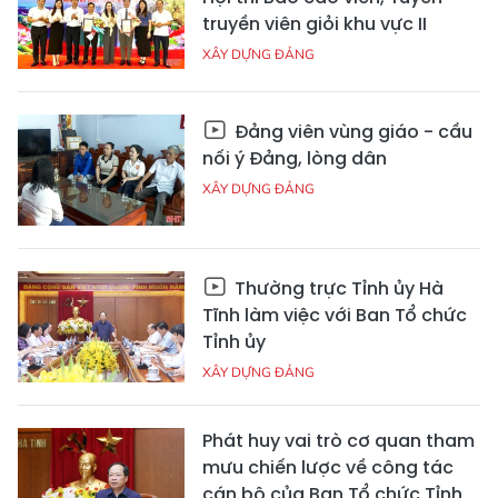
truyền viên giỏi khu vực II
XÂY DỰNG ĐẢNG
Đảng viên vùng giáo - cầu
nối ý Đảng, lòng dân
XÂY DỰNG ĐẢNG
Thường trực Tỉnh ủy Hà
Tĩnh làm việc với Ban Tổ chức
Tỉnh ủy
XÂY DỰNG ĐẢNG
Phát huy vai trò cơ quan tham
mưu chiến lược về công tác
cán bộ của Ban Tổ chức Tỉnh