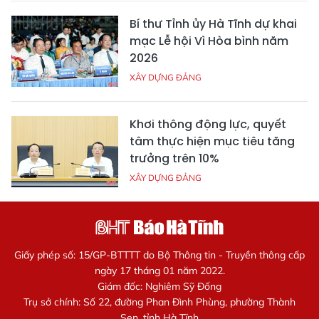
Bí thư Tỉnh ủy Hà Tĩnh dự khai
mạc Lễ hội Vì Hòa bình năm
2026
XÂY DỰNG ĐẢNG
Khơi thông động lực, quyết
tâm thực hiện mục tiêu tăng
trưởng trên 10%
XÂY DỰNG ĐẢNG
Giấy phép số: 15/GP-BTTTT do Bộ Thông tin - Truyền thông cấp
ngày 17 tháng 01 năm 2022.
Giám đốc: Nghiêm Sỹ Đống
Trụ sở chính: Số 22, đường Phan Đình Phùng, phường Thành
Sen, tỉnh Hà Tĩnh