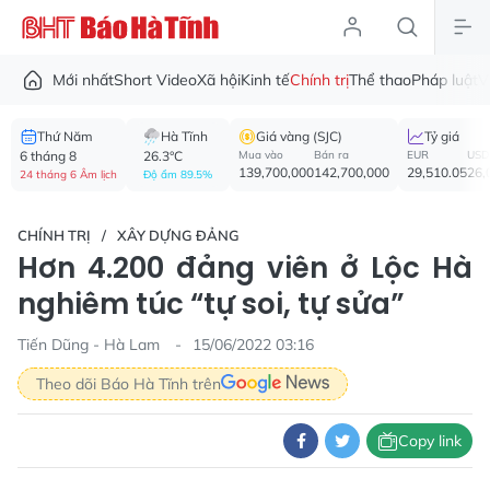
Mới nhất
Short Video
Xã hội
Kinh tế
Chính trị
Thể thao
Pháp luật
V
Thứ Năm
Hà Tĩnh
Giá vàng (SJC)
Tỷ giá
6 tháng 8
26.3°C
Mua vào
Bán ra
EUR
USD
139,700,000
142,700,000
29,510.05
26,
24 tháng 6 Âm lịch
Độ ẩm 89.5%
CHÍNH TRỊ
XÂY DỰNG ĐẢNG
Hơn 4.200 đảng viên ở Lộc Hà
nghiêm túc “tự soi, tự sửa”
Tiến Dũng - Hà Lam
15/06/2022 03:16
Theo dõi Báo Hà Tĩnh trên
Copy link