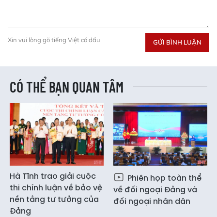
Xin vui lòng gõ tiếng Việt có dấu
GỬI BÌNH LUẬN
CÓ THỂ BẠN QUAN TÂM
Hà Tĩnh trao giải cuộc
Phiên họp toàn thể
thi chính luận về bảo vệ
về đối ngoại Đảng và
nền tảng tư tưởng của
đối ngoại nhân dân
Đảng