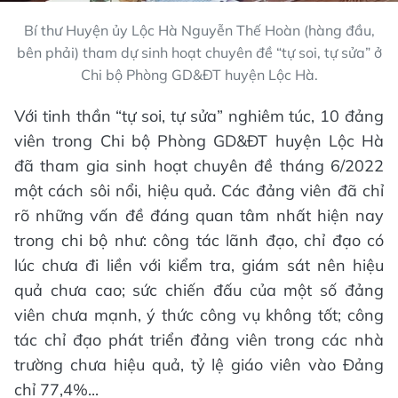
Bí thư Huyện ủy Lộc Hà Nguyễn Thế Hoàn (hàng đầu,
bên phải) tham dự sinh hoạt chuyên đề “tự soi, tự sửa” ở
Chi bộ Phòng GD&ĐT huyện Lộc Hà.
Với tinh thần “tự soi, tự sửa” nghiêm túc, 10 đảng
viên trong Chi bộ Phòng GD&ĐT huyện Lộc Hà
đã tham gia sinh hoạt chuyên đề tháng 6/2022
một cách sôi nổi, hiệu quả. Các đảng viên đã chỉ
rõ những vấn đề đáng quan tâm nhất hiện nay
trong chi bộ như: công tác lãnh đạo, chỉ đạo có
lúc chưa đi liền với kiểm tra, giám sát nên hiệu
quả chưa cao; sức chiến đấu của một số đảng
viên chưa mạnh, ý thức công vụ không tốt; công
tác chỉ đạo phát triển đảng viên trong các nhà
trường chưa hiệu quả, tỷ lệ giáo viên vào Đảng
chỉ 77,4%...