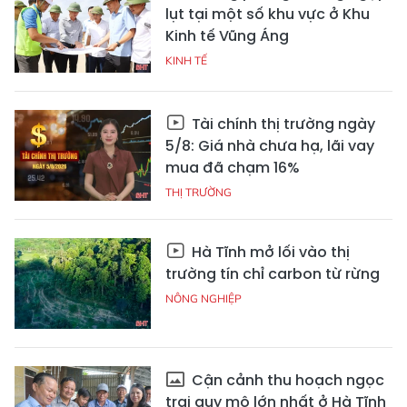
lụt tại một số khu vực ở Khu
Kinh tế Vũng Áng
KINH TẾ
Tài chính thị trường ngày
5/8: Giá nhà chưa hạ, lãi vay
mua đã chạm 16%
THỊ TRƯỜNG
Hà Tĩnh mở lối vào thị
trường tín chỉ carbon từ rừng
NÔNG NGHIỆP
Cận cảnh thu hoạch ngọc
trai quy mô lớn nhất ở Hà Tĩnh