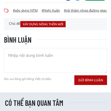
#xây dựng NTM
#Nghi Xuân
#rải thảm nhựa đường giao t
Chủ đề
XÂY DỰNG NÔNG THÔN MỚI
BÌNH LUẬN
Xin vui lòng gõ tiếng Việt có dấu
GỬI BÌNH LUẬN
CÓ THỂ BẠN QUAN TÂM