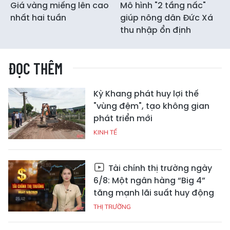
Giá vàng miếng lên cao
Mô hình "2 tầng nấc"
nhất hai tuần
giúp nông dân Đức Xá
thu nhập ổn định
ĐỌC THÊM
Kỳ Khang phát huy lợi thế
"vùng đệm", tạo không gian
phát triển mới
KINH TẾ
Tài chính thị trường ngày
6/8: Một ngân hàng “Big 4”
tăng mạnh lãi suất huy động
THỊ TRƯỜNG