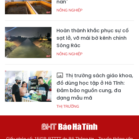
nan"
NÔNG NGHIỆP
Hoàn thành khắc phục sự cố
sạt lở, vỡ mái bờ kênh chính
Sông Rác
NÔNG NGHIỆP
Thị trường sách giáo khoa,
đồ dùng học tập ở Hà Tĩnh:
Đảm bảo nguồn cung, đa
dạng mẫu mã
THỊ TRƯỜNG
Giấy phép số: 15/GP-BTTTT do Bộ Thông tin - Truyền thông cấp