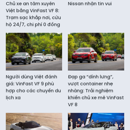
Chủ xe an tâm xuyên
Nissan nhận tin vui
Việt bằng VinFast VF 8:
Trạm sạc khắp nơi, cứu
hộ 24/7, chi phí 0 đồng
Người dùng Việt đánh
Đạp ga “dính lưng”,
giá: VinFast VF 9 phù
vượt container nhẹ
hợp cho các chuyến du
nhàng: Trải nghiệm
lịch xa
khiến chủ xe mê VinFast
VF 8