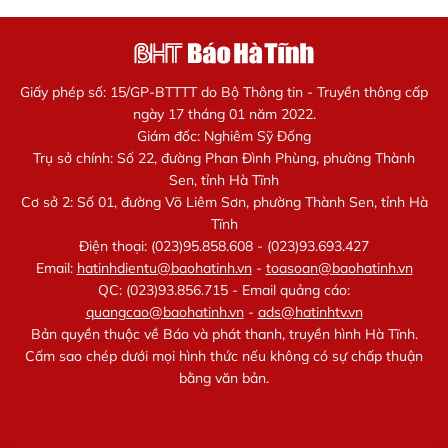
Giấy phép số: 15/GP-BTTTT do Bộ Thông tin - Truyền thông cấp
ngày 17 tháng 01 năm 2022.
Giám đốc: Nghiêm Sỹ Đống
Trụ sở chính: Số 22, đường Phan Đình Phùng, phường Thành
Sen, tỉnh Hà Tĩnh
Cơ sở 2: Số 01, đường Võ Liêm Sơn, phường Thành Sen, tỉnh Hà
Tĩnh
Điện thoại: (023)95.858.608 - (023)93.693.427
Email:
hatinhdientu@baohatinh.vn
-
toasoan@baohatinh.vn
QC: (023)93.856.715 - Email quảng cáo:
quangcao@baohatinh.vn
-
ads@hatinhtv.vn
Bản quyền thuộc về Báo và phát thanh, truyền hình Hà Tĩnh.
Cấm sao chép dưới mọi hình thức nếu không có sự chấp thuận
bằng văn bản.