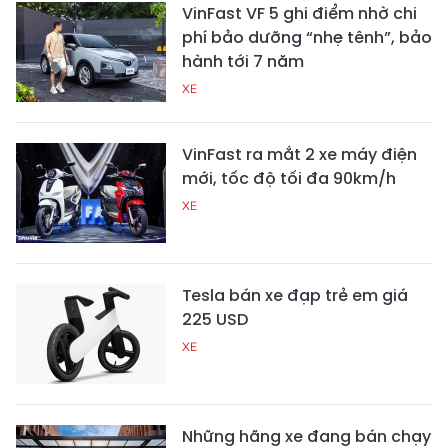
VinFast VF 5 ghi điểm nhờ chi
phí bảo dưỡng “nhẹ tênh”, bảo
hành tới 7 năm
XE
VinFast ra mắt 2 xe máy điện
mới, tốc độ tối đa 90km/h
XE
Tesla bán xe đạp trẻ em giá
225 USD
XE
Những hãng xe đang bán chạy