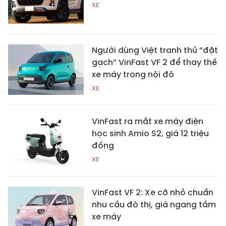
XE
Người dùng Việt tranh thủ “đặt
gạch” VinFast VF 2 để thay thế
xe máy trong nội đô
XE
VinFast ra mắt xe máy điện
học sinh Amio S2, giá 12 triệu
đồng
XE
VinFast VF 2: Xe cỡ nhỏ chuẩn
nhu cầu đô thị, giá ngang tầm
xe máy