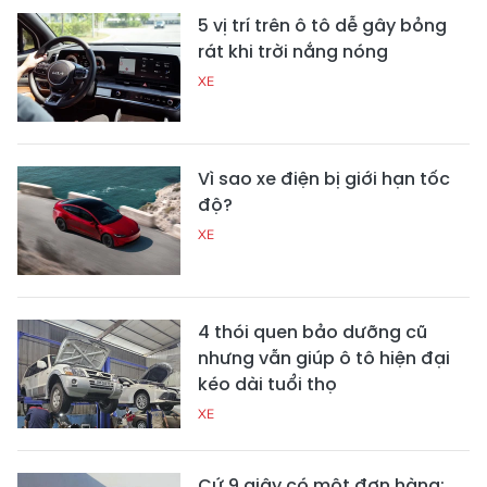
5 vị trí trên ô tô dễ gây bỏng
rát khi trời nắng nóng
XE
Vì sao xe điện bị giới hạn tốc
độ?
XE
4 thói quen bảo dưỡng cũ
nhưng vẫn giúp ô tô hiện đại
kéo dài tuổi thọ
XE
Cứ 9 giây có một đơn hàng: