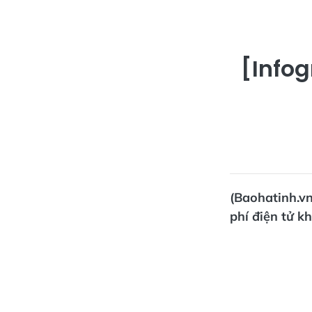
[Infog
(Baohatinh.vn
phí điện tử k