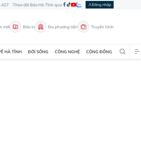
3.427
Theo dõi Báo Hà Tĩnh qua
Đăng nhập
in mới
Báo in
Đa phương tiện
Truyền hình
VỀ HÀ TĨNH
ĐỜI SỐNG
CÔNG NGHỆ
CỘNG ĐỒNG