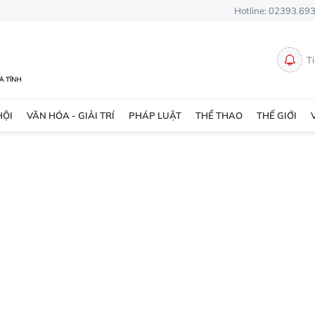
Hotline: 02393.69
T
HỘI
VĂN HÓA - GIẢI TRÍ
PHÁP LUẬT
THỂ THAO
THẾ GIỚI