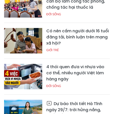
cán bộ làm công tác phòng,
chống tác hại thuốc lá
ĐỜI SỐNG
Có nên cấm người dưới 16 tuổi
đăng tải, bình luận trên mạng
xã hội?
GIỚI TRẺ
4 thói quen đưa vi nhựa vào
cơ thể, nhiều người Việt làm
hàng ngày
ĐỜI SỐNG
Dự báo thời tiết Hà Tĩnh
ngày 29/7: trời hửng nắng,