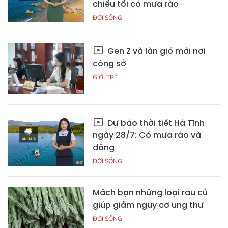
chiều tối có mưa rào
ĐỜI SỐNG
Gen Z và làn gió mới nơi
công sở
GIỚI TRẺ
Dự báo thời tiết Hà Tĩnh
ngày 28/7: Có mưa rào và
dông
ĐỜI SỐNG
Mách bạn những loại rau củ
giúp giảm nguy cơ ung thư
ĐỜI SỐNG