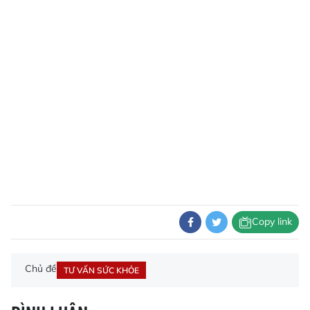
Copy link
Chủ đề
TƯ VẤN SỨC KHỎE