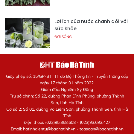
Lợi ích của nước chanh đối với
sức khỏe
ĐỜI SỐNG
Giấy phép số: 15/GP-BTTTT do Bộ Thông tin - Truyền thông cấp
ngày 17 tháng 01 năm 2022.
Giám đốc: Nghiêm Sỹ Đống
Trụ sở chính: Số 22, đường Phan Đình Phùng, phường Thành
Sen, tỉnh Hà Tĩnh
Cơ sở 2: Số 01, đường Võ Liêm Sơn, phường Thành Sen, tỉnh Hà
Tĩnh
Điện thoại: (023)95.858.608 - (023)93.693.427
Email:
hatinhdientu@baohatinh.vn
-
toasoan@baohatinh.vn