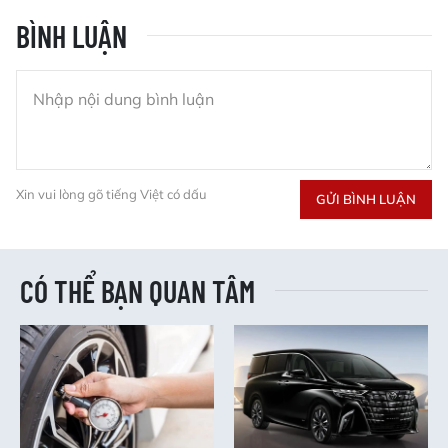
BÌNH LUẬN
Xin vui lòng gõ tiếng Việt có dấu
GỬI BÌNH LUẬN
CÓ THỂ BẠN QUAN TÂM