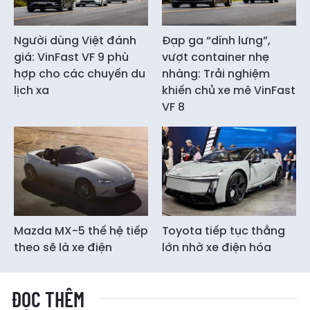
Người dùng Việt đánh
Đạp ga “dính lưng”,
giá: VinFast VF 9 phù
vượt container nhẹ
hợp cho các chuyến du
nhàng: Trải nghiệm
lịch xa
khiến chủ xe mê VinFast
VF 8
Mazda MX-5 thế hệ tiếp
Toyota tiếp tục thắng
theo sẽ là xe điện
lớn nhờ xe điện hóa
ĐỌC THÊM