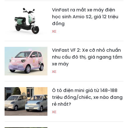
VinFast ra mắt xe máy điện
học sinh Amio S2, giá 12 triệu
đồng
XE
VinFast VF 2: Xe cỡ nhỏ chuẩn
nhu cầu đô thị, giá ngang tầm
xe máy
XE
Ô tô điện mini giá từ 148-188
triệu đồng/chiếc, xe nào đang
rẻ nhất?
XE