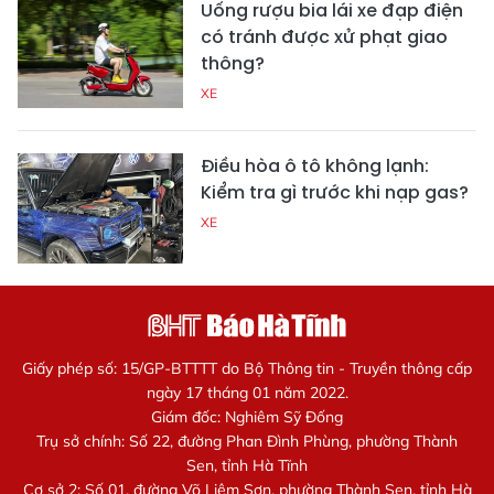
Uống rượu bia lái xe đạp điện
có tránh được xử phạt giao
thông?
XE
Điều hòa ô tô không lạnh:
Kiểm tra gì trước khi nạp gas?
XE
Giấy phép số: 15/GP-BTTTT do Bộ Thông tin - Truyền thông cấp
ngày 17 tháng 01 năm 2022.
Giám đốc: Nghiêm Sỹ Đống
Trụ sở chính: Số 22, đường Phan Đình Phùng, phường Thành
Sen, tỉnh Hà Tĩnh
Cơ sở 2: Số 01, đường Võ Liêm Sơn, phường Thành Sen, tỉnh Hà