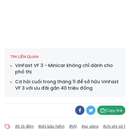
TIN LIÊN QUAN
VinFast VF 3 - Minicar không chỉ dành cho
phố thị
Cơ hội cuối trong tháng 11 để sở hữu VinFast
VF 3 với ưu đãi gần 40 triệu đồng
Copy link
#ô tô điện
#phí bảo hiểm
#Mỹ
#xe xăng
#chi phí sở hữ