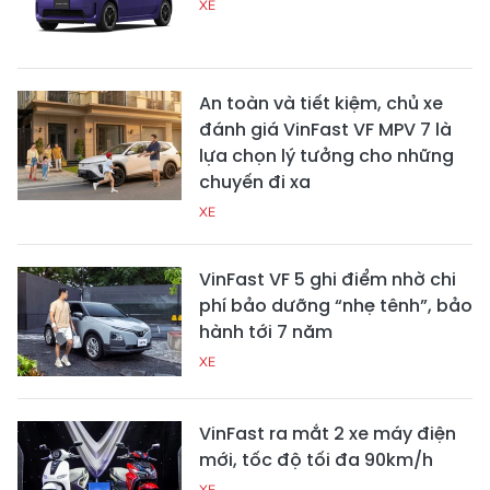
XE
An toàn và tiết kiệm, chủ xe
đánh giá VinFast VF MPV 7 là
lựa chọn lý tưởng cho những
chuyến đi xa
XE
VinFast VF 5 ghi điểm nhờ chi
phí bảo dưỡng “nhẹ tênh”, bảo
hành tới 7 năm
XE
VinFast ra mắt 2 xe máy điện
mới, tốc độ tối đa 90km/h
XE