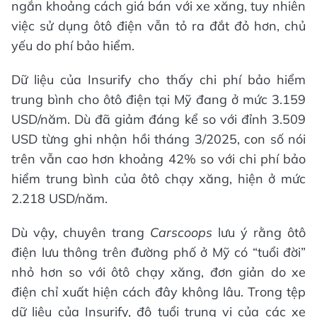
ngắn khoảng cách giá bán với xe xăng, tuy nhiên
việc sử dụng ôtô điện vẫn tỏ ra đắt đỏ hơn, chủ
yếu do phí bảo hiểm.
Dữ liệu của Insurify cho thấy chi phí bảo hiểm
trung bình cho ôtô điện tại Mỹ đang ở mức 3.159
USD/năm. Dù đã giảm đáng kể so với đỉnh 3.509
USD từng ghi nhận hồi tháng 3/2025, con số nói
trên vẫn cao hơn khoảng 42% so với chi phí bảo
hiểm trung bình của ôtô chạy xăng, hiện ở mức
2.218 USD/năm.
Dù vậy, chuyên trang
Carscoops
lưu ý rằng ôtô
điện lưu thông trên đường phố ở Mỹ có “tuổi đời”
nhỏ hơn so với ôtô chạy xăng, đơn giản do xe
điện chỉ xuất hiện cách đây không lâu. Trong tệp
dữ liệu của Insurify, độ tuổi trung vị của các xe