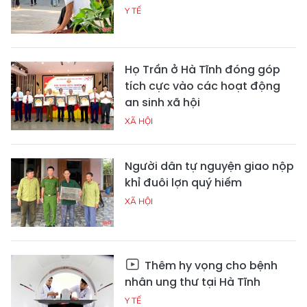
Y TẾ
Họ Trần ở Hà Tĩnh đóng góp
tích cực vào các hoạt động
an sinh xã hội
XÃ HỘI
Người dân tự nguyện giao nộp
khỉ đuôi lợn quý hiếm
XÃ HỘI
Thêm hy vọng cho bệnh
nhân ung thư tại Hà Tĩnh
Y TẾ