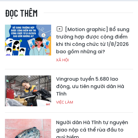
ĐỌC THÊM
[Motion graphic] Bổ sung
trường hợp được cộng điểm
khi thi công chức từ 1/8/2026
bao gồm những ai?
XÃ HỘI
Vingroup tuyển 5.680 lao
động, ưu tiên người dân Hà
Tĩnh
VIỆC LÀM
Người dân Hà Tĩnh tự nguyện
giao nộp cá thể rùa đầu to
quý hiếm