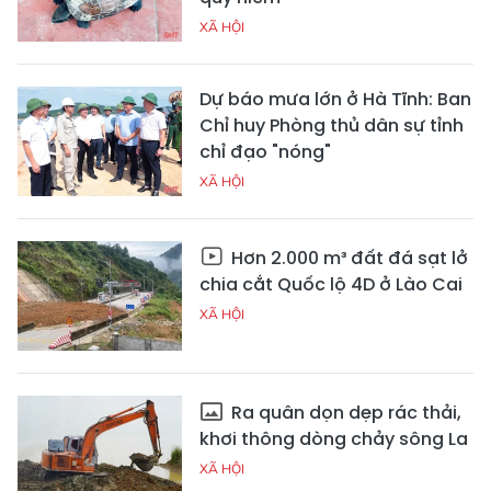
XÃ HỘI
Dự báo mưa lớn ở Hà Tĩnh: Ban
Chỉ huy Phòng thủ dân sự tỉnh
chỉ đạo "nóng"
XÃ HỘI
Hơn 2.000 m³ đất đá sạt lở
chia cắt Quốc lộ 4D ở Lào Cai
XÃ HỘI
Ra quân dọn dẹp rác thải,
khơi thông dòng chảy sông La
XÃ HỘI