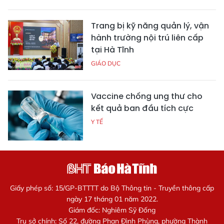
Trang bị kỹ năng quản lý, vận
hành trường nội trú liên cấp
tại Hà Tĩnh
GIÁO DỤC
Vaccine chống ung thư cho
kết quả ban đầu tích cực
Y TẾ
Giấy phép số: 15/GP-BTTTT do Bộ Thông tin - Truyền thông cấp
ngày 17 tháng 01 năm 2022.
Giám đốc: Nghiêm Sỹ Đống
Trụ sở chính: Số 22, đường Phan Đình Phùng, phường Thành