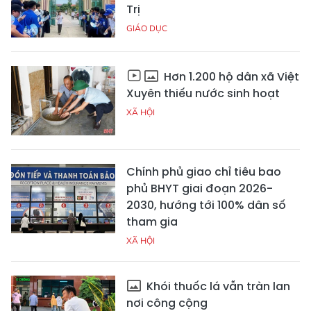
Trị
GIÁO DỤC
Hơn 1.200 hộ dân xã Việt
Xuyên thiếu nước sinh hoạt
XÃ HỘI
Chính phủ giao chỉ tiêu bao
phủ BHYT giai đoạn 2026-
2030, hướng tới 100% dân số
tham gia
XÃ HỘI
Khói thuốc lá vẫn tràn lan
nơi công cộng