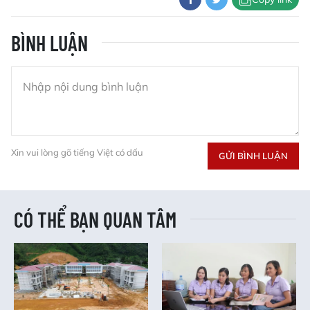
BÌNH LUẬN
Xin vui lòng gõ tiếng Việt có dấu
GỬI BÌNH LUẬN
CÓ THỂ BẠN QUAN TÂM