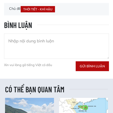
Chủ đề
THỜI TIẾT - KHÍ HẬU
BÌNH LUẬN
Xin vui lòng gõ tiếng Việt có dấu
GỬI BÌNH LUẬN
CÓ THỂ BẠN QUAN TÂM