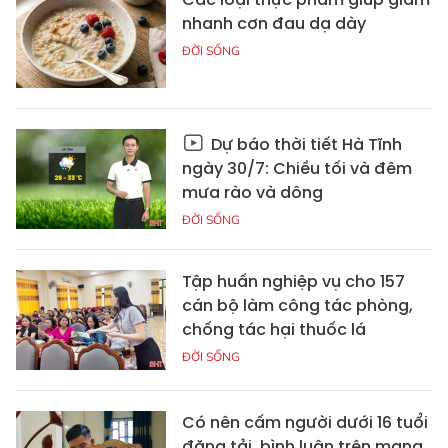
nhanh cơn đau dạ dày
ĐỜI SỐNG
Dự báo thời tiết Hà Tĩnh
ngày 30/7: Chiều tối và đêm
mưa rào và dông
ĐỜI SỐNG
Tập huấn nghiệp vụ cho 157
cán bộ làm công tác phòng,
chống tác hại thuốc lá
ĐỜI SỐNG
Có nên cấm người dưới 16 tuổi
đăng tải, bình luận trên mạng