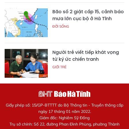
Bão số 2 giật cấp 15, cảnh báo
mưa lớn cục bộ ở Hà Tĩnh
ĐỜI SỐNG
Người trẻ viết tiếp khát vọng
từ ký ức chiến tranh
GIỚI TRẺ
Giấy phép số: 15/GP-BTTTT do Bộ Thông tin - Truyền thông cấp
ngày 17 tháng 01 năm 2022.
Giám đốc: Nghiêm Sỹ Đống
Trụ sở chính: Số 22, đường Phan Đình Phùng, phường Thành