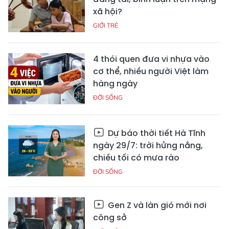
xã hội?
GIỚI TRẺ
4 thói quen đưa vi nhựa vào
cơ thể, nhiều người Việt làm
hàng ngày
ĐỜI SỐNG
Dự báo thời tiết Hà Tĩnh
ngày 29/7: trời hửng nắng,
chiều tối có mưa rào
ĐỜI SỐNG
Gen Z và làn gió mới nơi
công sở