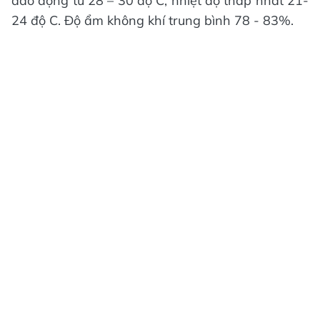
dao động từ 28 – 30 độ C, nhiệt độ thấp nhất 21-
24 độ C. Độ ẩm không khí trung bình 78 - 83%.