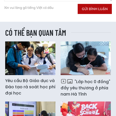
Xin vui lòng gõ tiếng Việt có dấu
GỬI BÌNH LUẬN
CÓ THỂ BẠN QUAN TÂM
Yêu cầu Bộ Giáo dục và
"Lớp học 0 đồng"
Đào tạo rà soát học phí
đầy yêu thương ở phía
đại học
nam Hà Tĩnh