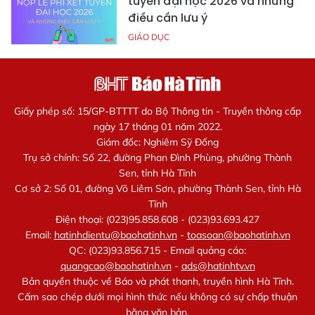
tuyển đại học 2026 và những
điều cần lưu ý
GIÁO DỤC
Giấy phép số: 15/GP-BTTTT do Bộ Thông tin - Truyền thông cấp
ngày 17 tháng 01 năm 2022.
Giám đốc: Nghiêm Sỹ Đống
Trụ sở chính: Số 22, đường Phan Đình Phùng, phường Thành
Sen, tỉnh Hà Tĩnh
Cơ sở 2: Số 01, đường Võ Liêm Sơn, phường Thành Sen, tỉnh Hà
Tĩnh
Điện thoại: (023)95.858.608 - (023)93.693.427
Email:
hatinhdientu@baohatinh.vn
-
toasoan@baohatinh.vn
QC: (023)93.856.715 - Email quảng cáo:
quangcao@baohatinh.vn
-
ads@hatinhtv.vn
Bản quyền thuộc về Báo và phát thanh, truyền hình Hà Tĩnh.
Cấm sao chép dưới mọi hình thức nếu không có sự chấp thuận
bằng văn bản.