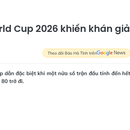
rld Cup 2026 khiến khán giả
Theo dõi Báo Hà Tĩnh trên
dẫn đặc biệt khi một nửa số trận đấu tính đến hế
80 trở đi.