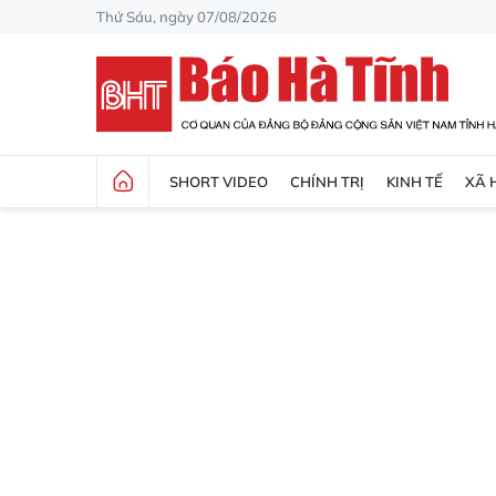
Thứ Sáu, ngày 07/08/2026
SHORT VIDEO
CHÍNH TRỊ
KINH TẾ
XÃ 