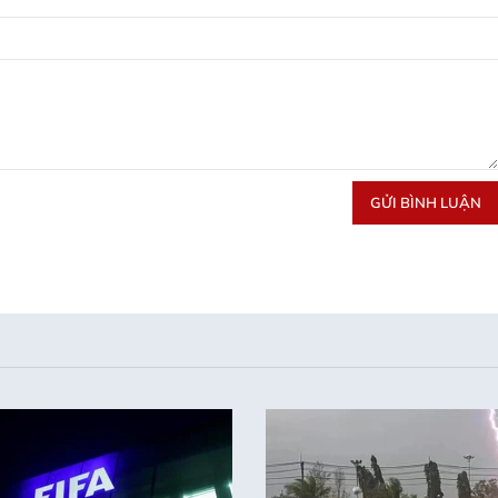
GỬI BÌNH LUẬN