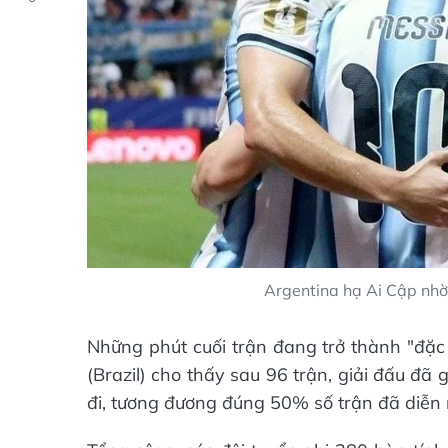
Argentina hạ Ai Cập nhờ 
Những phút cuối trận đang trở thành "đặ
(Brazil) cho thấy sau 96 trận, giải đấu đã
đi, tương đương đúng 50% số trận đã diễn 