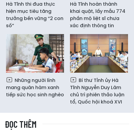
Hà Tĩnh thi đua thực
Hà Tĩnh hoàn thành
hiện mục tiêu tăng
khai quật, lấy mẫu 774
trưởng bền vững “2 con
phần mộ liệt sĩ chưa
số”
xác định thông tin
Những người lính
Bí thư Tỉnh ủy Hà
mang quân hàm xanh
Tĩnh Nguyễn Duy Lâm
tiếp sức học sinh nghèo
chủ trì phiên thảo luận
tổ, Quốc hội khoá XVI
ĐỌC THÊM