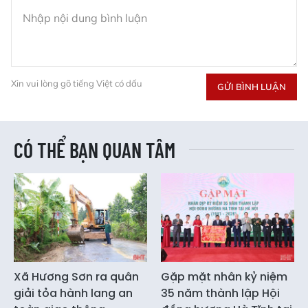
Xin vui lòng gõ tiếng Việt có dấu
GỬI BÌNH LUẬN
CÓ THỂ BẠN QUAN TÂM
Xã Hương Sơn ra quân
Gặp mặt nhân kỷ niệm
giải tỏa hành lang an
35 năm thành lập Hội