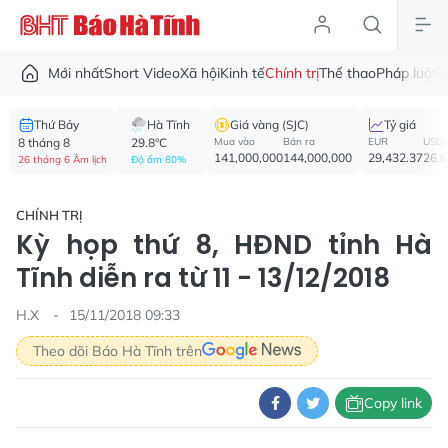
Mới nhất
Short Video
Xã hội
Kinh tế
Chính trị
Thể thao
Pháp luật
V
Thứ Bảy
Hà Tĩnh
Giá vàng (SJC)
Tỷ giá
8 tháng 8
29.8°C
Mua vào
Bán ra
EUR
USD
141,000,000
144,000,000
29,432.37
26,
26 tháng 6 Âm lịch
Độ ẩm 80%
CHÍNH TRỊ
Kỳ họp thứ 8, HĐND tỉnh Hà
Tĩnh diễn ra từ 11 - 13/12/2018
H.X
15/11/2018 09:33
Theo dõi Báo Hà Tĩnh trên
Copy link