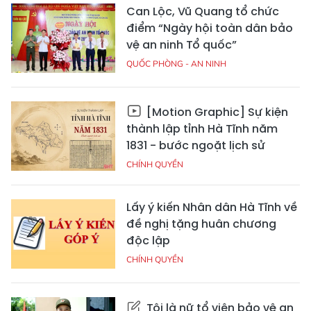
Can Lộc, Vũ Quang tổ chức
điểm “Ngày hội toàn dân bảo
vệ an ninh Tổ quốc”
QUỐC PHÒNG - AN NINH
[Motion Graphic] Sự kiện
thành lập tỉnh Hà Tĩnh năm
1831 - bước ngoặt lịch sử
CHÍNH QUYỀN
Lấy ý kiến Nhân dân Hà Tĩnh về
đề nghị tặng huân chương
độc lập
CHÍNH QUYỀN
Tôi là nữ tổ viên bảo vệ an