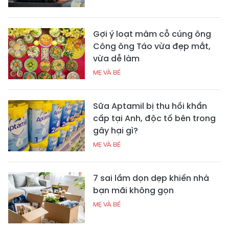
Gợi ý loạt mâm cỗ cúng ông
Công ông Táo vừa đẹp mắt,
vừa dễ làm
MẸ VÀ BÉ
Sữa Aptamil bị thu hồi khẩn
cấp tại Anh, độc tố bên trong
gây hại gì?
MẸ VÀ BÉ
7 sai lầm dọn dẹp khiến nhà
bạn mãi không gọn
MẸ VÀ BÉ