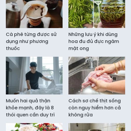
Cà phê từng được sử
Những lưu ý khi dùng
dụng như phương
hoa đu đủ đực ngâm
thuốc
mật ong
Muốn hai quả thận
Cách sơ chế thịt sống
khỏe mạnh, đây là 8
còn nguy hiểm hơn cả
thói quen cần duy trì
không rửa