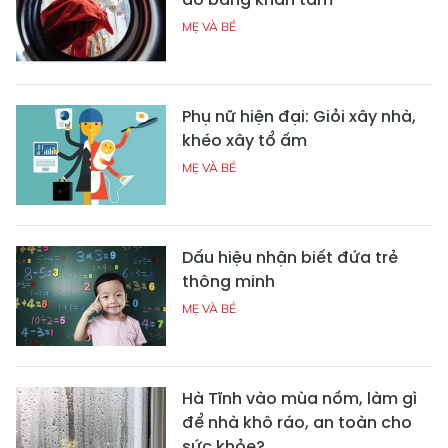
MẸ VÀ BÉ
Phụ nữ hiện đại: Giỏi xây nhà,
khéo xây tổ ấm
MẸ VÀ BÉ
Dấu hiệu nhận biết đứa trẻ
thông minh
MẸ VÀ BÉ
Hà Tĩnh vào mùa nồm, làm gì
để nhà khô ráo, an toàn cho
sức khỏe?