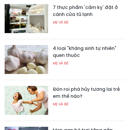
7 thực phẩm 'cấm kỵ' đặt ở
cánh cửa tủ lạnh
MẸ VÀ BÉ
4 loại "kháng sinh tự nhiên"
quen thuộc
MẸ VÀ BÉ
Đòn roi phá hủy tương lai trẻ
em thế nào?
MẸ VÀ BÉ