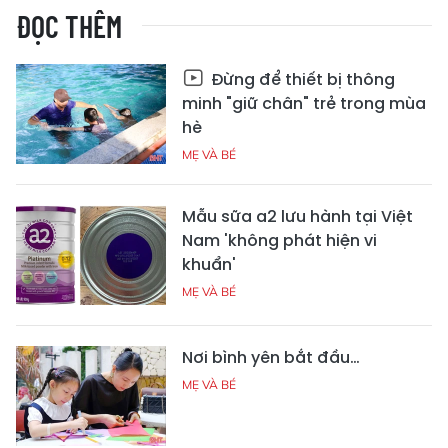
ĐỌC THÊM
Đừng để thiết bị thông
minh "giữ chân" trẻ trong mùa
hè
MẸ VÀ BÉ
Mẫu sữa a2 lưu hành tại Việt
Nam 'không phát hiện vi
khuẩn'
MẸ VÀ BÉ
Nơi bình yên bắt đầu…
MẸ VÀ BÉ