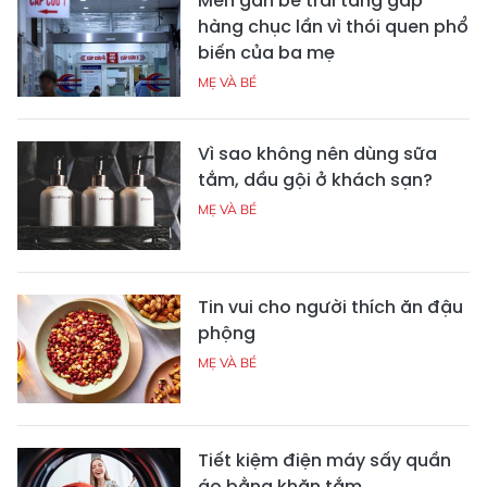
Men gan bé trai tăng gấp
hàng chục lần vì thói quen phổ
biến của ba mẹ
MẸ VÀ BÉ
Vì sao không nên dùng sữa
tắm, dầu gội ở khách sạn?
MẸ VÀ BÉ
Tin vui cho người thích ăn đậu
phộng
MẸ VÀ BÉ
Tiết kiệm điện máy sấy quần
áo bằng khăn tắm