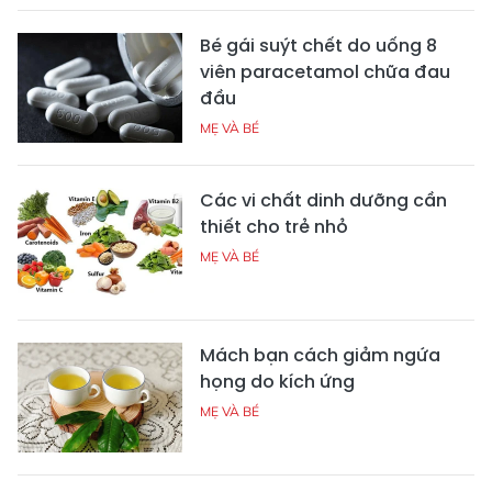
Bé gái suýt chết do uống 8
viên paracetamol chữa đau
đầu
MẸ VÀ BÉ
Các vi chất dinh dưỡng cần
thiết cho trẻ nhỏ
MẸ VÀ BÉ
Mách bạn cách giảm ngứa
họng do kích ứng
MẸ VÀ BÉ