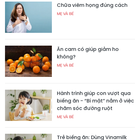
Chữa viêm họng đúng cách
MẸ VÀ BÉ
Ăn cam có giúp giảm ho
không?
MẸ VÀ BÉ
Hành trình giúp con vượt qua
biếng ăn - “Bí mật” nằm ở việc
chăm sóc đường ruột
MẸ VÀ BÉ
Trẻ biếng ăn: Dùng Vinamilk