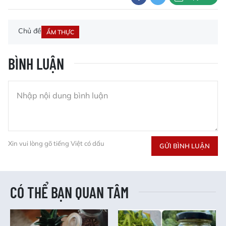
Chủ đề
ẨM THỰC
BÌNH LUẬN
Xin vui lòng gõ tiếng Việt có dấu
GỬI BÌNH LUẬN
CÓ THỂ BẠN QUAN TÂM