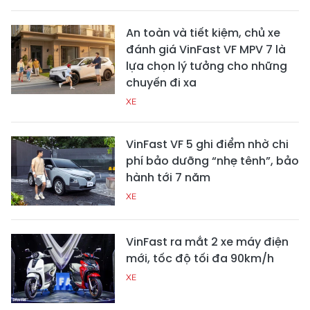
An toàn và tiết kiệm, chủ xe
đánh giá VinFast VF MPV 7 là
lựa chọn lý tưởng cho những
chuyến đi xa
XE
VinFast VF 5 ghi điểm nhờ chi
phí bảo dưỡng “nhẹ tênh”, bảo
hành tới 7 năm
XE
VinFast ra mắt 2 xe máy điện
mới, tốc độ tối đa 90km/h
XE