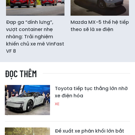
Đạp ga “dính lưng”,
Mazda MX-5 thế hệ tiếp
vượt container nhẹ
theo sẽ là xe điện
nhàng: Trải nghiệm
khiến chủ xe mê VinFast
VF 8
ĐỌC THÊM
Toyota tiếp tục thắng lớn nhờ
xe điện hóa
XE
Đề xuất xe phân khối lớn bắt