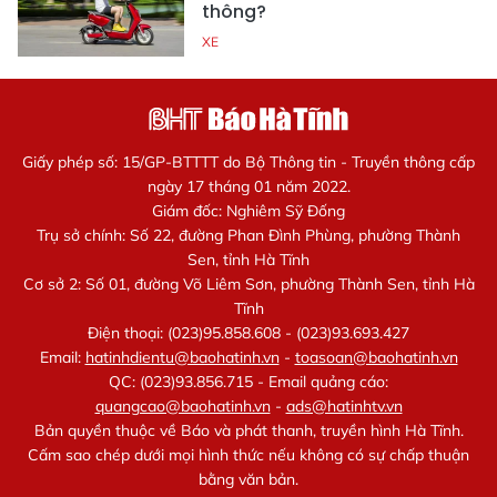
thông?
XE
Giấy phép số: 15/GP-BTTTT do Bộ Thông tin - Truyền thông cấp
ngày 17 tháng 01 năm 2022.
Giám đốc: Nghiêm Sỹ Đống
Trụ sở chính: Số 22, đường Phan Đình Phùng, phường Thành
Sen, tỉnh Hà Tĩnh
Cơ sở 2: Số 01, đường Võ Liêm Sơn, phường Thành Sen, tỉnh Hà
Tĩnh
Điện thoại: (023)95.858.608 - (023)93.693.427
Email:
hatinhdientu@baohatinh.vn
-
toasoan@baohatinh.vn
QC: (023)93.856.715 - Email quảng cáo:
quangcao@baohatinh.vn
-
ads@hatinhtv.vn
Bản quyền thuộc về Báo và phát thanh, truyền hình Hà Tĩnh.
Cấm sao chép dưới mọi hình thức nếu không có sự chấp thuận
bằng văn bản.