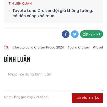
TIN LIÊN QUAN
Toyota Land Cruiser đội giá không tưởng,
có tiền cũng khó mua
Copy link
#Toyota Land Cruiser Prado 2024
#Land Cruiser
#Toyota 
BÌNH LUẬN
Xin vui lòng gõ tiếng Việt có dấu
GỬI BÌNH LUẬN