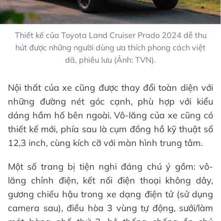
Thiết kế của Toyota Land Cruiser Prado 2024 dễ thu
hút được những người dùng ưa thích phong cách việt
dã, phiêu lưu (Ảnh: TVN).
Nội thất của xe cũng được thay đổi toàn diện với
những đường nét góc cạnh, phù hợp với kiểu
dáng hầm hố bên ngoài. Vô-lăng của xe cũng có
thiết kế mới, phía sau là cụm đồng hồ kỹ thuật số
12,3 inch, cùng kích cỡ với màn hình trung tâm.
Một số trang bị tiện nghi đáng chú ý gồm: vô-
lăng chỉnh điện, kết nối điện thoại không dây,
gương chiếu hậu trong xe dạng điện tử (sử dụng
camera sau), điều hòa 3 vùng tự động, sưởi/làm