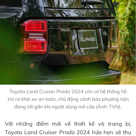
Toyota Land Cruiser Prado 2024 còn có hệ thống hỗ
trợ ra khỏi xe an toàn, chủ động cảnh báo phương tiện
đang tới gần khi người dùng mở cửa (Ảnh: TVN).
Với những điểm mới về thiết kế và trang bị,
Toyota Land Cruiser Prado 2024 hứa hẹn sẽ thu