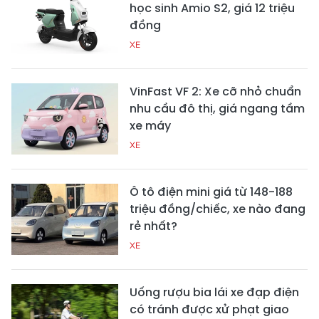
học sinh Amio S2, giá 12 triệu
đồng
XE
VinFast VF 2: Xe cỡ nhỏ chuẩn
nhu cầu đô thị, giá ngang tầm
xe máy
XE
Ô tô điện mini giá từ 148-188
triệu đồng/chiếc, xe nào đang
rẻ nhất?
XE
Uống rượu bia lái xe đạp điện
có tránh được xử phạt giao