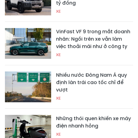
tỷ đồng
XE
VinFast VF 9 trong mắt doanh
nhân: Ngồi trên xe vẫn làm
việc thoải mái như ở công ty
XE
Nhiều nước Đông Nam Á quy
định làn trái cao tốc chỉ để
vượt
XE
Những thói quen khiến xe máy
điện nhanh hỏng
XE