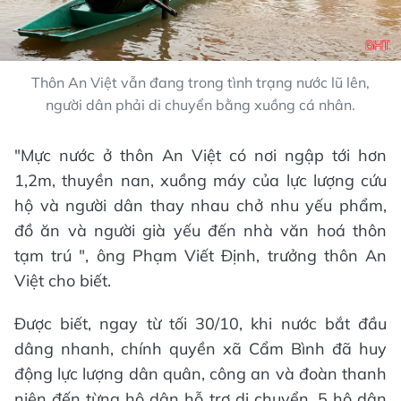
Thôn An Việt vẫn đang trong tình trạng nước lũ lên,
người dân phải di chuyển bằng xuồng cá nhân.
"Mực nước ở thôn An Việt có nơi ngập tới hơn
1,2m, thuyền nan, xuồng máy của lực lượng cứu
hộ và người dân thay nhau chở nhu yếu phẩm,
đồ ăn và người già yếu đến nhà văn hoá thôn
tạm trú ", ông Phạm Viết Định, trưởng thôn An
Việt cho biết.
Được biết, ngay từ tối 30/10, khi nước bắt đầu
dâng nhanh, chính quyền xã Cẩm Bình đã huy
động lực lượng dân quân, công an và đoàn thanh
niên đến từng hộ dân hỗ trợ di chuyển. 5 hộ dân