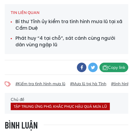
TIN LIÊN QUAN
Bí thư Tỉnh ủy kiểm tra tình hình mưa lũ tại xã
Cẩm Duệ
Phát huy “4 tại chỗ”, sát cánh cùng người
dân vùng ngập lũ
Copy link
#Kiểm tra tình hình mưa lũ
#Mưa lũ tại hà Tĩnh
#tình hình 
Chủ đề
TẬP TRUNG ỨNG PHÓ, KHẮC PHỤC HẬU QUẢ MƯA LŨ
BÌNH LUẬN