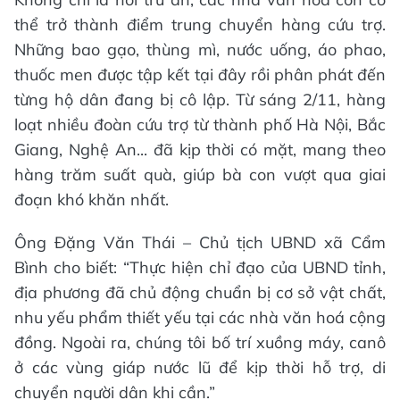
thể trở thành điểm trung chuyển hàng cứu trợ.
Những bao gạo, thùng mì, nước uống, áo phao,
thuốc men được tập kết tại đây rồi phân phát đến
từng hộ dân đang bị cô lập. Từ sáng 2/11, hàng
loạt nhiều đoàn cứu trợ từ thành phố Hà Nội, Bắc
Giang, Nghệ An... đã kịp thời có mặt, mang theo
hàng trăm suất quà, giúp bà con vượt qua giai
đoạn khó khăn nhất.
Ông Đặng Văn Thái – Chủ tịch UBND xã Cẩm
Bình cho biết: “Thực hiện chỉ đạo của UBND tỉnh,
địa phương đã chủ động chuẩn bị cơ sở vật chất,
nhu yếu phẩm thiết yếu tại các nhà văn hoá cộng
đồng. Ngoài ra, chúng tôi bố trí xuồng máy, canô
ở các vùng giáp nước lũ để kịp thời hỗ trợ, di
chuyển người dân khi cần.”