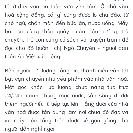
tôi ở đây vừa an toàn vừa yên tâm. Ở nhà văn
hoá cộng đồng, cái gì cũng được lo chu đáo, từ
chỗ ngủ, chăn màn đến bữa ăn, nước uống. Mấy
bà con cùng thôn quây quần nấu nướng, trò
chuyện. Trẻ con cũng có sách vở, truyện tranh để
đọc cho đỡ buồn", chị Ngô Chuyên - người dân
thôn An Việt xúc động.
Bên ngoài, lực lượng công an, thanh niên vẫn tất
bật vận chuyển nhu yếu phẩm vào nhà văn hoá.
Một góc khác, lực lượng chức năng túc trực
24/24h, canh chừng mực nước, sẵn sàng di dời
thêm người nếu lũ tiếp tục lên. Tầng dưới của nhà
văn hoá được tận dụng làm nơi chứa đồ đạc và
xe máy, còn tầng trên được kê gọn gàng cho
người dân nghỉ ngơi.