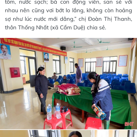
tôm, nước sạch; bà con động viên, san sẻ với
nhau nên cũng vơi bớt lo lắng, không còn hoảng
sợ như lúc nước mới dâng,” chị Đoàn Thị Thanh,
thôn Thống Nhất (xã Cẩm Duệ) chia sẻ.