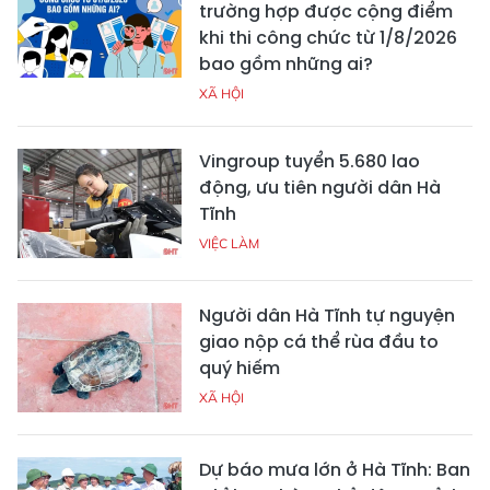
trường hợp được cộng điểm
khi thi công chức từ 1/8/2026
bao gồm những ai?
XÃ HỘI
Vingroup tuyển 5.680 lao
động, ưu tiên người dân Hà
Tĩnh
VIỆC LÀM
Người dân Hà Tĩnh tự nguyện
giao nộp cá thể rùa đầu to
quý hiếm
XÃ HỘI
Dự báo mưa lớn ở Hà Tĩnh: Ban