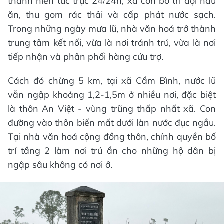
thanh niên túc trực 24/24h, xã còn bố trí đội nấu
ăn, thu gom rác thải và cấp phát nước sạch.
Trong những ngày mưa lũ, nhà văn hoá trở thành
trung tâm kết nối, vừa là nơi tránh trú, vừa là nơi
tiếp nhận và phân phối hàng cứu trợ.
Cách đó chừng 5 km, tại xã Cẩm Bình, nước lũ
vẫn ngập khoảng 1,2-1,5m ở nhiều nơi, đặc biệt
là thôn An Việt - vùng trũng thấp nhất xã. Con
đường vào thôn biến mất dưới làn nước đục ngầu.
Tại nhà văn hoá cộng đồng thôn, chính quyền bố
trí tầng 2 làm nơi trú ẩn cho những hộ dân bị
ngập sâu không có nơi ở.