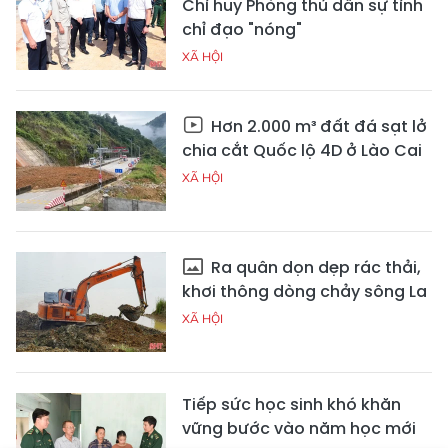
Chỉ huy Phòng thủ dân sự tỉnh
chỉ đạo "nóng"
XÃ HỘI
Hơn 2.000 m³ đất đá sạt lở
chia cắt Quốc lộ 4D ở Lào Cai
XÃ HỘI
Ra quân dọn dẹp rác thải,
khơi thông dòng chảy sông La
XÃ HỘI
Tiếp sức học sinh khó khăn
vững bước vào năm học mới