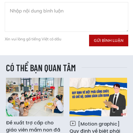
Xin vui lòng gõ tiếng Việt có dấu
GỬI BÌNH LUẬN
CÓ THỂ BẠN QUAN TÂM
Đề xuất trợ cấp cho
[Motion graphic]
giáo viên mầm non đã
Quy định về biệt phái