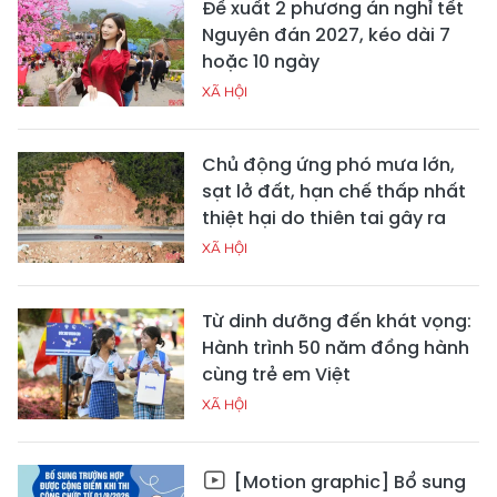
Đề xuất 2 phương án nghỉ tết
Nguyên đán 2027, kéo dài 7
hoặc 10 ngày
XÃ HỘI
Chủ động ứng phó mưa lớn,
sạt lở đất, hạn chế thấp nhất
thiệt hại do thiên tai gây ra
XÃ HỘI
Từ dinh dưỡng đến khát vọng:
Hành trình 50 năm đồng hành
cùng trẻ em Việt
XÃ HỘI
[Motion graphic] Bổ sung