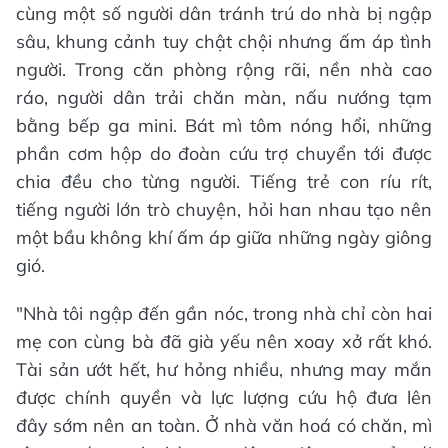
cùng một số người dân tránh trú do nhà bị ngập
sâu, khung cảnh tuy chật chội nhưng ấm áp tình
người. Trong căn phòng rộng rãi, nền nhà cao
ráo, người dân trải chăn màn, nấu nướng tạm
bằng bếp ga mini. Bát mì tôm nóng hổi, những
phần cơm hộp do đoàn cứu trợ chuyển tới được
chia đều cho từng người. Tiếng trẻ con ríu rít,
tiếng người lớn trò chuyện, hỏi han nhau tạo nên
một bầu không khí ấm áp giữa những ngày giông
gió.
"Nhà tôi ngập đến gần nóc, trong nhà chỉ còn hai
mẹ con cùng bà đã già yếu nên xoay xở rất khó.
Tài sản ướt hết, hư hỏng nhiều, nhưng may mắn
được chính quyền và lực lượng cứu hộ đưa lên
đây sớm nên an toàn. Ở nhà văn hoá có chăn, mì