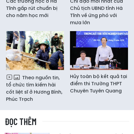
Các trường học ở Hà
Chỉ đạo mới nhất của
Tĩnh gấp rút chuẩn bị
Chủ tịch UBND tỉnh Hà
cho năm học mới
Tĩnh về ứng phó với
mưa lớn
Hủy toàn bộ kết quả tại
Theo nguồn tin,
điểm thi Trường THPT
tổ chức tìm kiếm hài
Chuyên Tuyên Quang
cốt liệt sĩ ở Hương Bình,
Phúc Trạch
ĐỌC THÊM