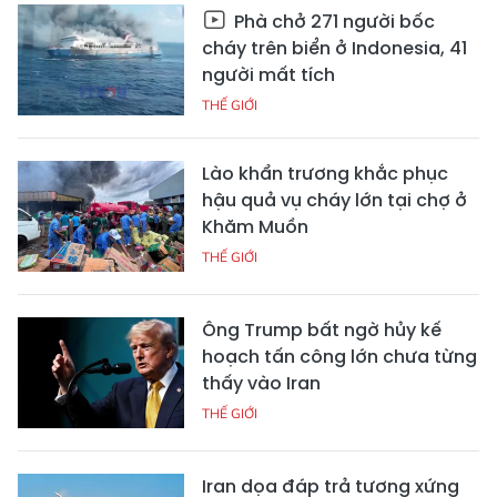
Phà chở 271 người bốc
cháy trên biển ở Indonesia, 41
người mất tích
THẾ GIỚI
Lào khẩn trương khắc phục
hậu quả vụ cháy lớn tại chợ ở
Khăm Muồn
THẾ GIỚI
Ông Trump bất ngờ hủy kế
hoạch tấn công lớn chưa từng
thấy vào Iran
THẾ GIỚI
Iran dọa đáp trả tương xứng