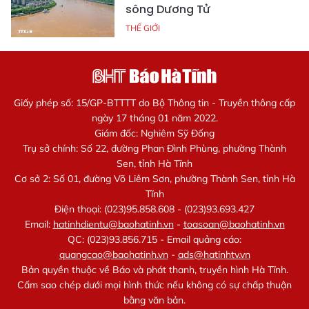
sông Dương Tử
THẾ GIỚI
Giấy phép số: 15/GP-BTTTT do Bộ Thông tin - Truyền thông cấp
ngày 17 tháng 01 năm 2022.
Giám đốc: Nghiêm Sỹ Đống
Trụ sở chính: Số 22, đường Phan Đình Phùng, phường Thành
Sen, tỉnh Hà Tĩnh
Cơ sở 2: Số 01, đường Võ Liêm Sơn, phường Thành Sen, tỉnh Hà
Tĩnh
Điện thoại: (023)95.858.608 - (023)93.693.427
Email:
hatinhdientu@baohatinh.vn
-
toasoan@baohatinh.vn
QC: (023)93.856.715 - Email quảng cáo:
quangcao@baohatinh.vn
-
ads@hatinhtv.vn
Bản quyền thuộc về Báo và phát thanh, truyền hình Hà Tĩnh.
Cấm sao chép dưới mọi hình thức nếu không có sự chấp thuận
bằng văn bản.