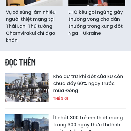
Vụ xả súng làm nhiều
LHQ kêu gọi ngừng gây
người thiệt mạng tại
thương vong cho dân
Thái Lan: Thủ tướng
thường trong xung đột
Charnvirakul chỉ đạo
Nga - Ukraine
khẩn
ĐỌC THÊM
Kho dự trữ khí đốt của EU còn
chưa đầy 60% ngay trước
mùa Đông
THẾ GIỚI
Ít nhất 300 trẻ em thiệt mạng
trong 300 ngày thực thi lệnh