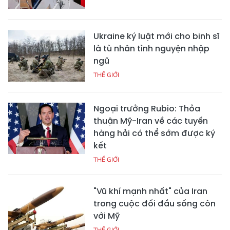
Ukraine ký luật mới cho binh sĩ
là tù nhân tình nguyện nhập
ngũ
THẾ GIỚI
Ngoại trưởng Rubio: Thỏa
thuận Mỹ-Iran về các tuyến
hàng hải có thể sớm được ký
kết
THẾ GIỚI
"Vũ khí mạnh nhất" của Iran
trong cuộc đối đầu sống còn
với Mỹ
THẾ GIỚI