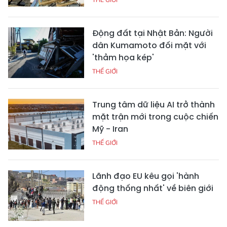
Động đất tại Nhật Bản: Người
dân Kumamoto đối mặt với
'thảm họa kép'
THẾ GIỚI
Trung tâm dữ liệu AI trở thành
mặt trận mới trong cuộc chiến
Mỹ - Iran
THẾ GIỚI
Lãnh đạo EU kêu gọi 'hành
động thống nhất' về biên giới
THẾ GIỚI