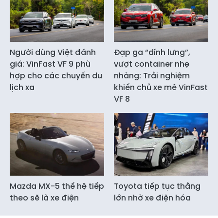
Người dùng Việt đánh
Đạp ga “dính lưng”,
giá: VinFast VF 9 phù
vượt container nhẹ
hợp cho các chuyến du
nhàng: Trải nghiệm
lịch xa
khiến chủ xe mê VinFast
VF 8
Mazda MX-5 thế hệ tiếp
Toyota tiếp tục thắng
theo sẽ là xe điện
lớn nhờ xe điện hóa