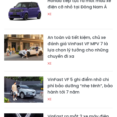
Honda tiếp tục ra mắt mẫu xe
điện cỡ nhỏ tại Đông Nam Á
XE
An toàn và tiết kiệm, chủ xe
đánh giá VinFast VF MPV 7 là
lựa chọn lý tưởng cho những
chuyến đi xa
XE
VinFast VF 5 ghi điểm nhờ chi
phí bảo dưỡng “nhẹ tênh”, bảo
hành tới 7 năm
XE
VinFast ra mắt 2 xe máy điện