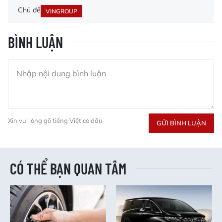
Chủ đề
VINGROUP
BÌNH LUẬN
Xin vui lòng gõ tiếng Việt có dấu
GỬI BÌNH LUẬN
CÓ THỂ BẠN QUAN TÂM