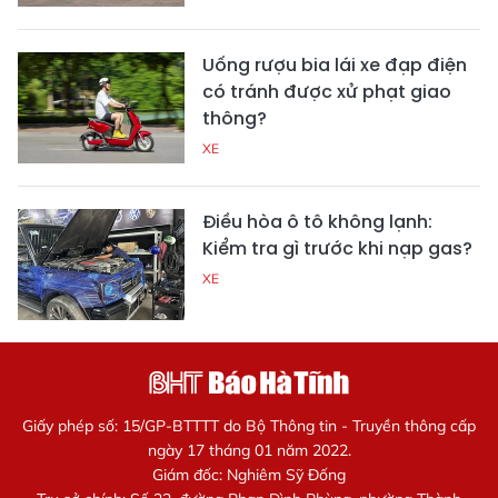
Uống rượu bia lái xe đạp điện
có tránh được xử phạt giao
thông?
XE
Điều hòa ô tô không lạnh:
Kiểm tra gì trước khi nạp gas?
XE
Giấy phép số: 15/GP-BTTTT do Bộ Thông tin - Truyền thông cấp
ngày 17 tháng 01 năm 2022.
Giám đốc: Nghiêm Sỹ Đống