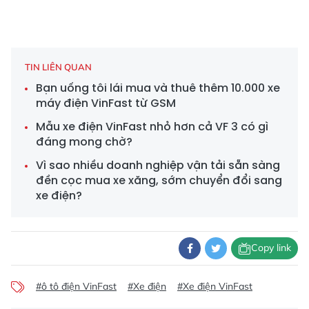
TIN LIÊN QUAN
Bạn uống tôi lái mua và thuê thêm 10.000 xe
máy điện VinFast từ GSM
Mẫu xe điện VinFast nhỏ hơn cả VF 3 có gì
đáng mong chờ?
Vì sao nhiều doanh nghiệp vận tải sẵn sàng
đền cọc mua xe xăng, sớm chuyển đổi sang
xe điện?
Copy link
#ô tô điện VinFast
#Xe điện
#Xe điện VinFast