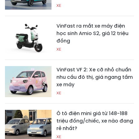
XE
VinFast ra mắt xe máy điện
học sinh Amio S2, giá 12 triệu
đồng
XE
VinFast VF 2: Xe cỡ nhỏ chuẩn
nhu cầu đô thị, giá ngang tầm
xe máy
XE
Ô tô điện mini giá từ 148-188
triệu đồng/chiếc, xe nào đang
rẻ nhất?
XE