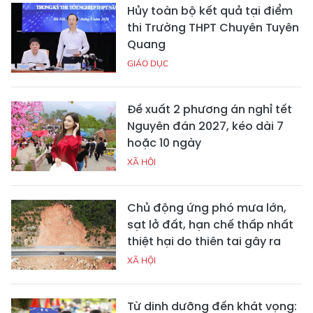
Hủy toàn bộ kết quả tại điểm
thi Trường THPT Chuyên Tuyên
Quang
GIÁO DỤC
Đề xuất 2 phương án nghỉ tết
Nguyên đán 2027, kéo dài 7
hoặc 10 ngày
XÃ HỘI
Chủ động ứng phó mưa lớn,
sạt lở đất, hạn chế thấp nhất
thiệt hại do thiên tai gây ra
XÃ HỘI
Từ dinh dưỡng đến khát vọng: