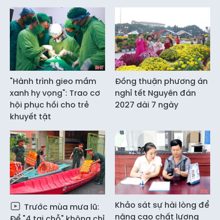
"Hành trình gieo mầm
Đồng thuận phương án
xanh hy vọng": Trao cơ
nghỉ tết Nguyên đán
hội phục hồi cho trẻ
2027 dài 7 ngày
khuyết tật
Khảo sát sự hài lòng để
Trước mùa mưa lũ:
nâng cao chất lượng
Để "4 tại chỗ" không chỉ