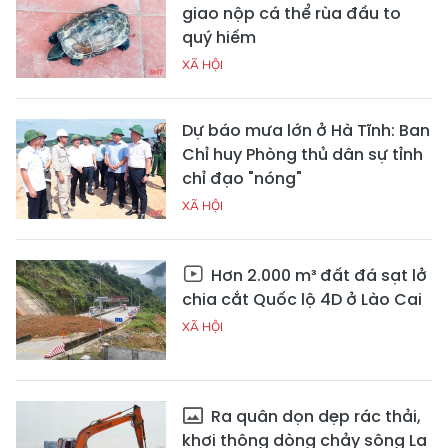
giao nộp cá thể rùa đầu to
quý hiếm
XÃ HỘI
Dự báo mưa lớn ở Hà Tĩnh: Ban
Chỉ huy Phòng thủ dân sự tỉnh
chỉ đạo "nóng"
XÃ HỘI
Hơn 2.000 m³ đất đá sạt lở
chia cắt Quốc lộ 4D ở Lào Cai
XÃ HỘI
Ra quân dọn dẹp rác thải,
khơi thông dòng chảy sông La