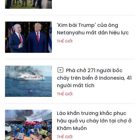
'Kim bài Trump' của ông
Netanyahu mất dần hiệu lực
THẾ GIỚI
Phà chở 271 người bốc
cháy trên biển ở Indonesia, 41
người mất tích
THẾ GIỚI
Lào khẩn trương khắc phục
hậu quả vụ cháy lớn tại chợ ở
Khăm Muồn
THẾ GIỚI