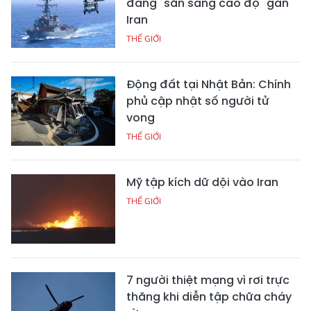
đang "sẵn sàng cao độ" gần
Iran
THẾ GIỚI
Động đất tại Nhật Bản: Chính
phủ cập nhật số người tử
vong
THẾ GIỚI
Mỹ tập kích dữ dội vào Iran
THẾ GIỚI
7 người thiệt mạng vì rơi trực
thăng khi diễn tập chữa cháy