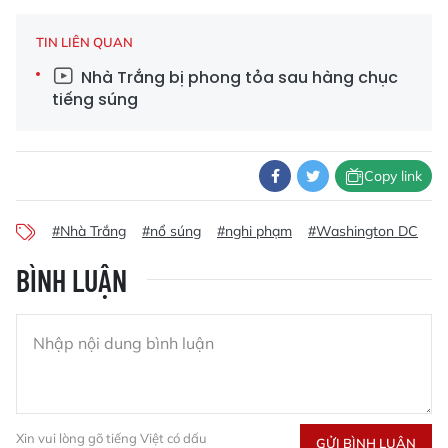
TIN LIÊN QUAN
Nhà Trắng bị phong tỏa sau hàng chục
tiếng súng
Copy link
#Nhà Trắng
#nổ súng
#nghi phạm
#Washington DC
#a
BÌNH LUẬN
Xin vui lòng gõ tiếng Việt có dấu
GỬI BÌNH LUẬN