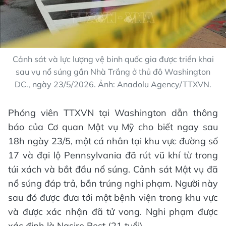
Cảnh sát và lực lượng vệ binh quốc gia được triển khai
sau vụ nổ súng gần Nhà Trắng ở thủ đô Washington
DC., ngày 23/5/2026. Ảnh: Anadolu Agency/TTXVN.
Phóng viên TTXVN tại Washington dẫn thông
báo của Cơ quan Mật vụ Mỹ cho biết ngay sau
18h ngày 23/5, một cá nhân tại khu vực đường số
17 và đại lộ Pennsylvania đã rút vũ khí từ trong
túi xách và bắt đầu nổ súng. Cảnh sát Mật vụ đã
nổ súng đáp trả, bắn trúng nghi phạm. Người này
sau đó được đưa tới một bệnh viện trong khu vực
và được xác nhận đã tử vong. Nghi phạm được
xác định là Nasire Best (21 tuổi).