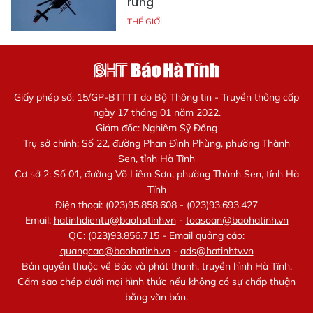
rừng
THẾ GIỚI
Giấy phép số: 15/GP-BTTTT do Bộ Thông tin - Truyền thông cấp
ngày 17 tháng 01 năm 2022.
Giám đốc: Nghiêm Sỹ Đống
Trụ sở chính: Số 22, đường Phan Đình Phùng, phường Thành
Sen, tỉnh Hà Tĩnh
Cơ sở 2: Số 01, đường Võ Liêm Sơn, phường Thành Sen, tỉnh Hà
Tĩnh
Điện thoại: (023)95.858.608 - (023)93.693.427
Email:
hatinhdientu@baohatinh.vn
-
toasoan@baohatinh.vn
QC: (023)93.856.715 - Email quảng cáo:
quangcao@baohatinh.vn
-
ads@hatinhtv.vn
Bản quyền thuộc về Báo và phát thanh, truyền hình Hà Tĩnh.
Cấm sao chép dưới mọi hình thức nếu không có sự chấp thuận
bằng văn bản.