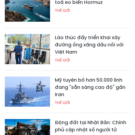
toả eo biển Hormuz
THẾ GIỚI
Lào thúc đẩy triển khai xây
đường ống xăng dầu nối với
Việt Nam
THẾ GIỚI
Mỹ tuyên bố hơn 50.000 lính
đang "sẵn sàng cao độ" gần
Iran
THẾ GIỚI
Động đất tại Nhật Bản: Chính
phủ cập nhật số người tử