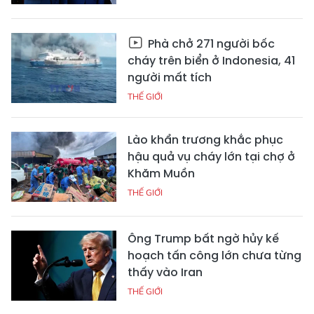
Phà chở 271 người bốc
cháy trên biển ở Indonesia, 41
người mất tích
THẾ GIỚI
Lào khẩn trương khắc phục
hậu quả vụ cháy lớn tại chợ ở
Khăm Muồn
THẾ GIỚI
Ông Trump bất ngờ hủy kế
hoạch tấn công lớn chưa từng
thấy vào Iran
THẾ GIỚI