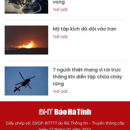
vong
THẾ GIỚI
Mỹ tập kích dữ dội vào Iran
THẾ GIỚI
7 người thiệt mạng vì rơi trực
thăng khi diễn tập chữa cháy
rừng
THẾ GIỚI
Giấy phép số: 15/GP-BTTTT do Bộ Thông tin - Truyền thông cấp
ngày 17 tháng 01 năm 2022.