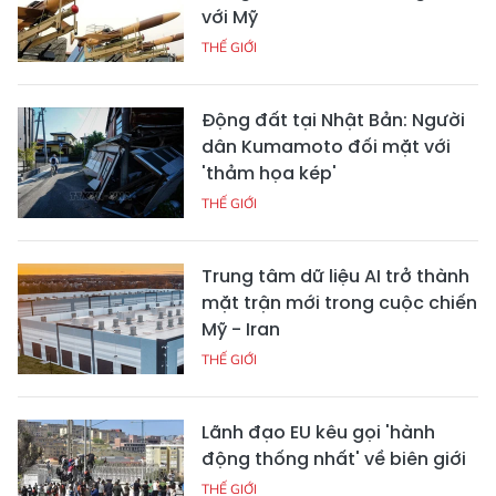
với Mỹ
THẾ GIỚI
Động đất tại Nhật Bản: Người
dân Kumamoto đối mặt với
'thảm họa kép'
THẾ GIỚI
Trung tâm dữ liệu AI trở thành
mặt trận mới trong cuộc chiến
Mỹ - Iran
THẾ GIỚI
Lãnh đạo EU kêu gọi 'hành
động thống nhất' về biên giới
THẾ GIỚI