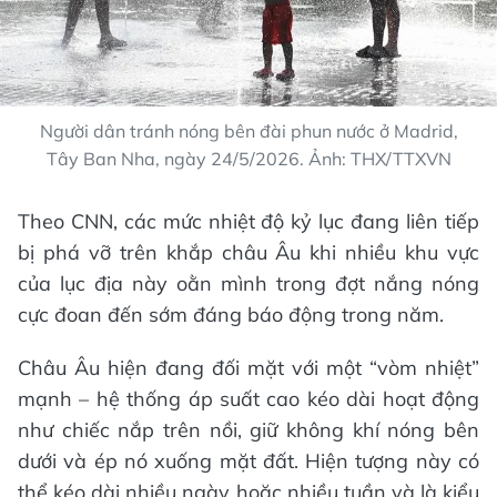
Người dân tránh nóng bên đài phun nước ở Madrid,
Tây Ban Nha, ngày 24/5/2026. Ảnh: THX/TTXVN
Theo CNN, các mức nhiệt độ kỷ lục đang liên tiếp
bị phá vỡ trên khắp châu Âu khi nhiều khu vực
của lục địa này oằn mình trong đợt nắng nóng
cực đoan đến sớm đáng báo động trong năm.
Châu Âu hiện đang đối mặt với một “vòm nhiệt”
mạnh – hệ thống áp suất cao kéo dài hoạt động
như chiếc nắp trên nồi, giữ không khí nóng bên
dưới và ép nó xuống mặt đất. Hiện tượng này có
thể kéo dài nhiều ngày hoặc nhiều tuần và là kiểu