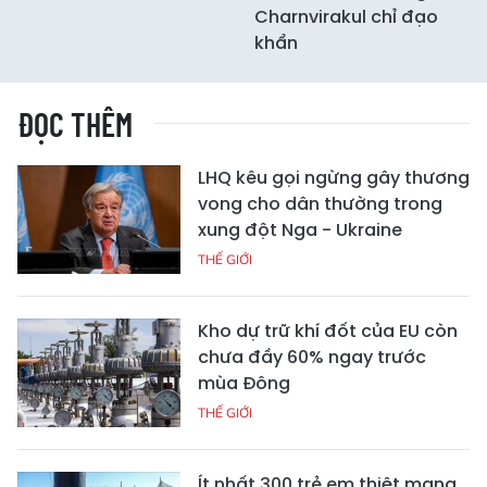
Charnvirakul chỉ đạo
khẩn
ĐỌC THÊM
LHQ kêu gọi ngừng gây thương
vong cho dân thường trong
xung đột Nga - Ukraine
THẾ GIỚI
Kho dự trữ khí đốt của EU còn
chưa đầy 60% ngay trước
mùa Đông
THẾ GIỚI
Ít nhất 300 trẻ em thiệt mạng