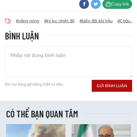
Copy link
#nắng nóng
#kỷ lục nhiệt độ
#biến đổi khí hậu
#Châu Âu
BÌNH LUẬN
Xin vui lòng gõ tiếng Việt có dấu
GỬI BÌNH LUẬN
CÓ THỂ BẠN QUAN TÂM