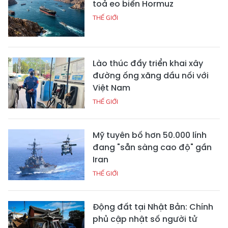
toả eo biển Hormuz
THẾ GIỚI
Lào thúc đẩy triển khai xây
đường ống xăng dầu nối với
Việt Nam
THẾ GIỚI
Mỹ tuyên bố hơn 50.000 lính
đang "sẵn sàng cao độ" gần
Iran
THẾ GIỚI
Động đất tại Nhật Bản: Chính
phủ cập nhật số người tử