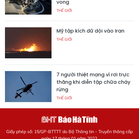
vong
THẾ GIỚI
Mỹ tập kích dữ dội vào Iran
THẾ GIỚI
7 người thiệt mạng vì rơi trực
thăng khi diễn tập chữa cháy
rừng
THẾ GIỚI
Giấy phép số: 15/GP-BTTTT do Bộ Thông tin - Truyền thông cấp
ngày 17 tháng 01 năm 2022.