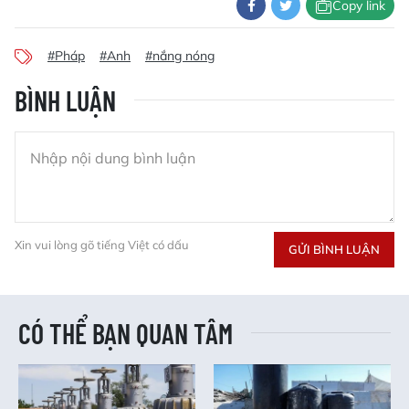
Copy link
#Pháp
#Anh
#nắng nóng
BÌNH LUẬN
Xin vui lòng gõ tiếng Việt có dấu
GỬI BÌNH LUẬN
CÓ THỂ BẠN QUAN TÂM