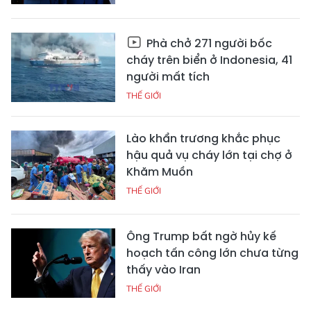
Phà chở 271 người bốc
cháy trên biển ở Indonesia, 41
người mất tích
THẾ GIỚI
Lào khẩn trương khắc phục
hậu quả vụ cháy lớn tại chợ ở
Khăm Muồn
THẾ GIỚI
Ông Trump bất ngờ hủy kế
hoạch tấn công lớn chưa từng
thấy vào Iran
THẾ GIỚI