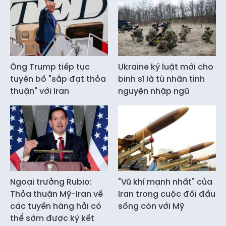
Ông Trump tiếp tục
Ukraine ký luật mới cho
tuyên bố "sắp đạt thỏa
binh sĩ là tù nhân tình
thuận" với Iran
nguyện nhập ngũ
Ngoại trưởng Rubio:
"Vũ khí mạnh nhất" của
Thỏa thuận Mỹ-Iran về
Iran trong cuộc đối đầu
các tuyến hàng hải có
sống còn với Mỹ
thể sớm được ký kết