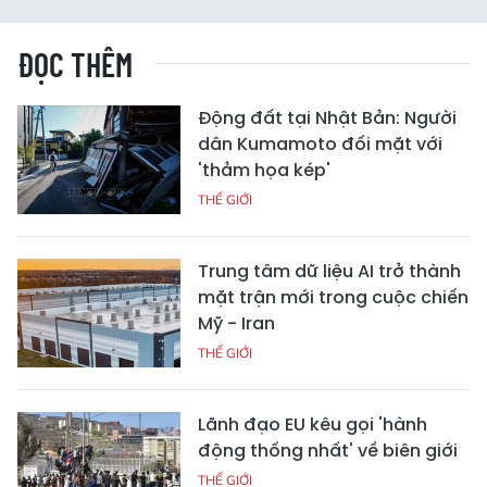
ĐỌC THÊM
Động đất tại Nhật Bản: Người
dân Kumamoto đối mặt với
'thảm họa kép'
THẾ GIỚI
Trung tâm dữ liệu AI trở thành
mặt trận mới trong cuộc chiến
Mỹ - Iran
THẾ GIỚI
Lãnh đạo EU kêu gọi 'hành
động thống nhất' về biên giới
THẾ GIỚI