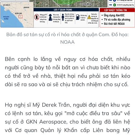
Bản đồ sơ tán sự cố rò rỉ hóa chất ở quận Cam. Đồ họa:
NOAA
Bên cạnh lo lắng về nguy cơ hóa chất, nhiều
người cũng bày tỏ nỗi bất an vì chưa biết khi nào
có thể trở về nhà, thiệt hại nếu phải sơ tán kéo
dài sẽ ra sao và ai sẽ chịu trách nhiệm cho sự cố.
Hạ nghị sĩ Mỹ Derek Trần, người đại diện khu vực
có lệnh sơ tán, kêu gọi "mở cuộc điều tra sâu" về
sự cố ở GKN Aerospace, cho biết ông đã liên hệ
với Cơ quan Quản lý Khẩn cấp Liên bang Mỹ