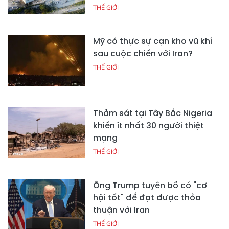
THẾ GIỚI
Mỹ có thực sự cạn kho vũ khí
sau cuộc chiến với Iran?
THẾ GIỚI
Thảm sát tại Tây Bắc Nigeria
khiến ít nhất 30 người thiệt
mạng
THẾ GIỚI
Ông Trump tuyên bố có "cơ
hội tốt" để đạt được thỏa
thuận với Iran
THẾ GIỚI