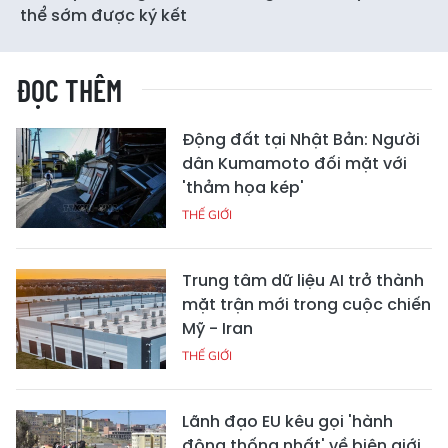
thể sớm được ký kết
ĐỌC THÊM
Động đất tại Nhật Bản: Người
dân Kumamoto đối mặt với
'thảm họa kép'
THẾ GIỚI
Trung tâm dữ liệu AI trở thành
mặt trận mới trong cuộc chiến
Mỹ - Iran
THẾ GIỚI
Lãnh đạo EU kêu gọi 'hành
động thống nhất' về biên giới