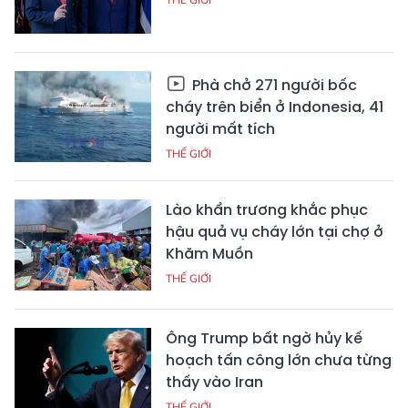
Phà chở 271 người bốc
cháy trên biển ở Indonesia, 41
người mất tích
THẾ GIỚI
Lào khẩn trương khắc phục
hậu quả vụ cháy lớn tại chợ ở
Khăm Muồn
THẾ GIỚI
Ông Trump bất ngờ hủy kế
hoạch tấn công lớn chưa từng
thấy vào Iran
THẾ GIỚI