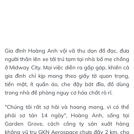
Gia đình Hoàng Anh vội vã thu dọn đồ đạc, đưa
người thân lên xe tới trú tạm tại nhà bố mẹ chồng
ở Midway City. Mọi việc diễn ra gấp gáp, khiến cả
gia đình chỉ kịp mang theo giấy tờ quan trọng,
tiền mặt, ít quần áo, che đậy bát đĩa, đồ dùng
trong nhà đề phòng nguy cơ hóa chất rò rỉ.
"Chúng tôi rất sợ hãi và hoang mang, vì có thể
phải sơ tán 14 ngày", Hoàng Anh, sống tại
Garden Grove, cách công ty sản xuất hàng
không vũ trụ GKN Aerospace chưa đầy 2 km, cho