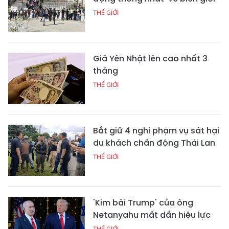
THẾ GIỚI
Giá Yên Nhật lên cao nhất 3
tháng
THẾ GIỚI
Bắt giữ 4 nghi phạm vụ sát hại
du khách chấn động Thái Lan
THẾ GIỚI
'Kim bài Trump' của ông
Netanyahu mất dần hiệu lực
THẾ GIỚI