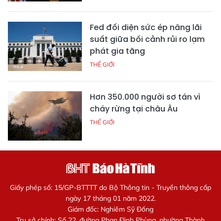
Fed đối diện sức ép nâng lãi
suất giữa bối cảnh rủi ro lạm
phát gia tăng
THẾ GIỚI
Hơn 350.000 người sơ tán vì
cháy rừng tại châu Âu
THẾ GIỚI
Giấy phép số: 15/GP-BTTTT do Bộ Thông tin - Truyền thông cấp
ngày 17 tháng 01 năm 2022.
Giám đốc: Nghiêm Sỹ Đống
Trụ sở chính: Số 22, đường Phan Đình Phùng, phường Thành