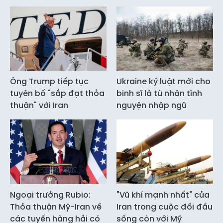
Ông Trump tiếp tục
Ukraine ký luật mới cho
tuyên bố "sắp đạt thỏa
binh sĩ là tù nhân tình
thuận" với Iran
nguyện nhập ngũ
Ngoại trưởng Rubio:
"Vũ khí mạnh nhất" của
Thỏa thuận Mỹ-Iran về
Iran trong cuộc đối đầu
các tuyến hàng hải có
sống còn với Mỹ