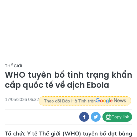
THẾ GIỚI
WHO tuyên bố tình trạng khẩn
cấp quốc tế về dịch Ebola
17/05/2026 06:32
Theo dõi Báo Hà Tĩnh trên
Copy link
Tổ chức Y tế Thế giới (WHO) tuyên bố đợt bùng