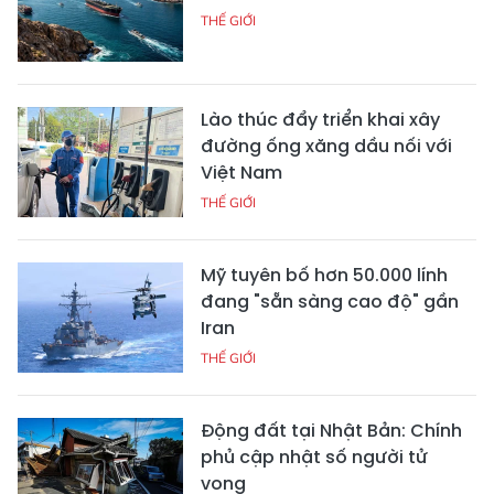
THẾ GIỚI
Lào thúc đẩy triển khai xây
đường ống xăng dầu nối với
Việt Nam
THẾ GIỚI
Mỹ tuyên bố hơn 50.000 lính
đang "sẵn sàng cao độ" gần
Iran
THẾ GIỚI
Động đất tại Nhật Bản: Chính
phủ cập nhật số người tử
vong