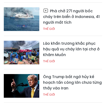
Phà chở 271 người bốc
cháy trên biển ở Indonesia, 41
người mất tích
THẾ GIỚI
Lào khẩn trương khắc phục
hậu quả vụ cháy lớn tại chợ ở
Khăm Muồn
THẾ GIỚI
Ông Trump bất ngờ hủy kế
hoạch tấn công lớn chưa từng
thấy vào Iran
THẾ GIỚI