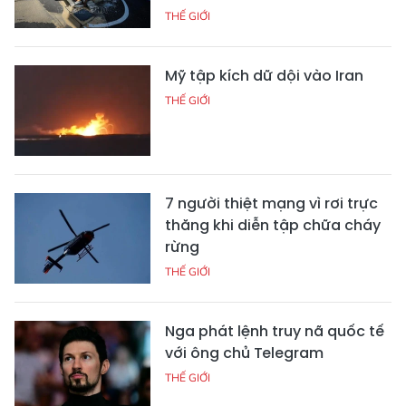
THẾ GIỚI
Mỹ tập kích dữ dội vào Iran
THẾ GIỚI
7 người thiệt mạng vì rơi trực
thăng khi diễn tập chữa cháy
rừng
THẾ GIỚI
Nga phát lệnh truy nã quốc tế
với ông chủ Telegram
THẾ GIỚI