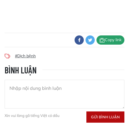
Copy link
#Dịch bệnh
BÌNH LUẬN
Xin vui lòng gõ tiếng Việt có dấu
GỬI BÌNH LUẬN