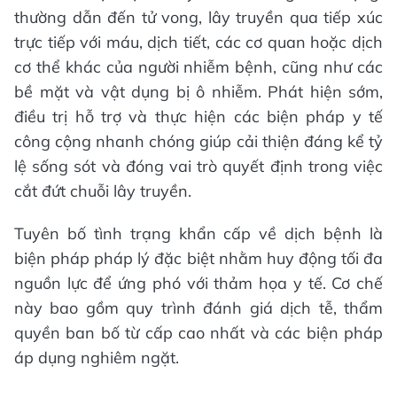
thường dẫn đến tử vong, lây truyền qua tiếp xúc
trực tiếp với máu, dịch tiết, các cơ quan hoặc dịch
cơ thể khác của người nhiễm bệnh, cũng như các
bề mặt và vật dụng bị ô nhiễm. Phát hiện sớm,
điều trị hỗ trợ và thực hiện các biện pháp y tế
công cộng nhanh chóng giúp cải thiện đáng kể tỷ
lệ sống sót và đóng vai trò quyết định trong việc
cắt đứt chuỗi lây truyền.
Tuyên bố tình trạng khẩn cấp về dịch bệnh là
biện pháp pháp lý đặc biệt nhằm huy động tối đa
nguồn lực để ứng phó với thảm họa y tế. Cơ chế
này bao gồm quy trình đánh giá dịch tễ, thẩm
quyền ban bố từ cấp cao nhất và các biện pháp
áp dụng nghiêm ngặt.