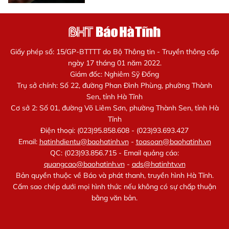
Giấy phép số: 15/GP-BTTTT do Bộ Thông tin - Truyền thông cấp
ngày 17 tháng 01 năm 2022.
Giám đốc: Nghiêm Sỹ Đống
Trụ sở chính: Số 22, đường Phan Đình Phùng, phường Thành
Sen, tỉnh Hà Tĩnh
Cơ sở 2: Số 01, đường Võ Liêm Sơn, phường Thành Sen, tỉnh Hà
Tĩnh
Điện thoại: (023)95.858.608 - (023)93.693.427
Email:
hatinhdientu@baohatinh.vn
-
toasoan@baohatinh.vn
QC: (023)93.856.715 - Email quảng cáo:
quangcao@baohatinh.vn
-
ads@hatinhtv.vn
Bản quyền thuộc về Báo và phát thanh, truyền hình Hà Tĩnh.
Cấm sao chép dưới mọi hình thức nếu không có sự chấp thuận
bằng văn bản.