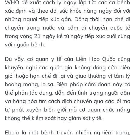
WHO đề xuất cách ly ngay lập tức các ca bệnh
xác định và theo dõi sức khỏe hàng ngày đối với
những người tiếp xúc gần. Đồng thời, hạn chế di
chuyển trong nước và cấm di chuyển quốc tế
trong vòng 21 ngày kể từ ngày tiếp xúc cuối cùng
với nguồn bệnh.
Dù vậy, cơ quan y tế của Liên Hợp Quốc cũng
khuyến nghị các quốc gia không đóng cửa biên
giới hoặc hạn chế đi lại và giao thương vì tâm lý
hoang mang, lo sợ. Biện pháp cấm đoán này có
thể phản tác dụng, dẫn đến tình trạng người dân
và hàng hóa tìm cách dịch chuyển qua các lối mở
tự phát xuyên biên giới mà cơ quan chức năng
không thể kiểm soát hay giám sát y tế.
Ebola là một bệnh truyền nhiễm nghiêm trọng,