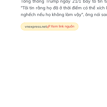
Tổng thống Trump ngày 21/1 bày tỏ tin t
"Tôi tin rằng họ đã ở thời điểm có thể xíc
nghếch nếu họ không làm vậy", ông nói sau
Xem link nguồn
vnexpress.net