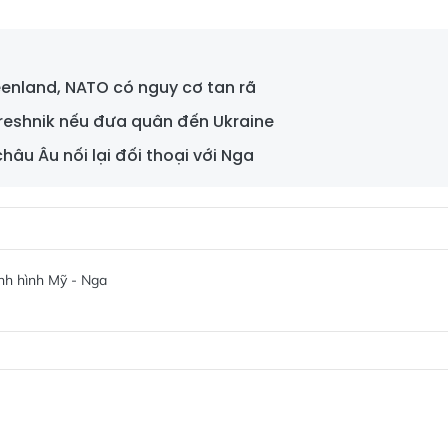
enland, NATO có nguy cơ tan rã
reshnik nếu đưa quân đến Ukraine
âu Âu nối lại đối thoại với Nga
ình hình Mỹ - Nga