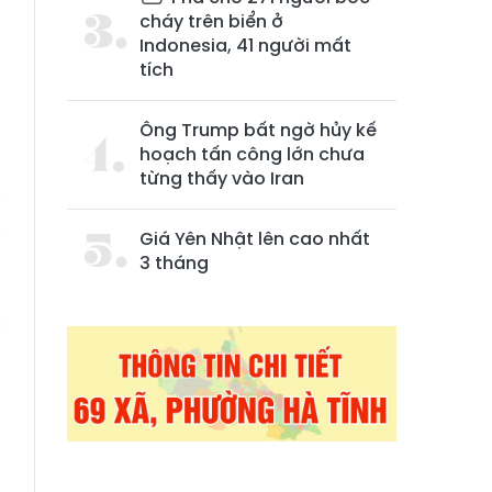
cháy trên biển ở
Indonesia, 41 người mất
tích
Ông Trump bất ngờ hủy kế
hoạch tấn công lớn chưa
từng thấy vào Iran
i
i
Giá Yên Nhật lên cao nhất
3 tháng
c
g
m