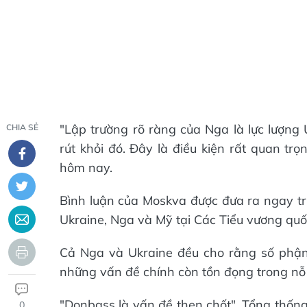
"Lập trường rõ ràng của Nga là lực lượng 
CHIA SẺ
rút khỏi đó. Đây là điều kiện rất quan tr
hôm nay.
Bình luận của Moskva được đưa ra ngay t
Ukraine, Nga và Mỹ tại Các Tiểu vương qu
Cả Nga và Ukraine đều cho rằng số phận
những vấn đề chính còn tồn đọng trong nỗ
"Donbass là vấn đề then chốt", Tổng thốn
0