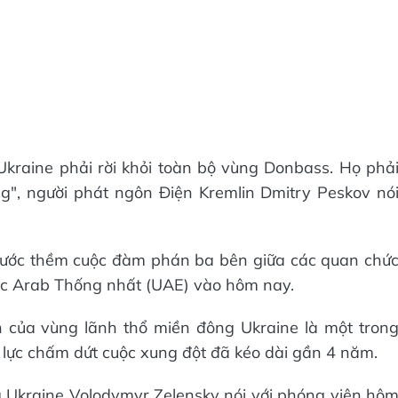
Ukraine phải rời khỏi toàn bộ vùng Donbass. Họ phả
ọng", người phát ngôn Điện Kremlin Dmitry Peskov nó
rước thềm cuộc đàm phán ba bên giữa các quan chứ
ốc Arab Thống nhất (UAE) vào hôm nay.
 của vùng lãnh thổ miền đông Ukraine là một tron
 lực chấm dứt cuộc xung đột đã kéo dài gần 4 năm.
g Ukraine Volodymyr Zelensky nói với phóng viên hô