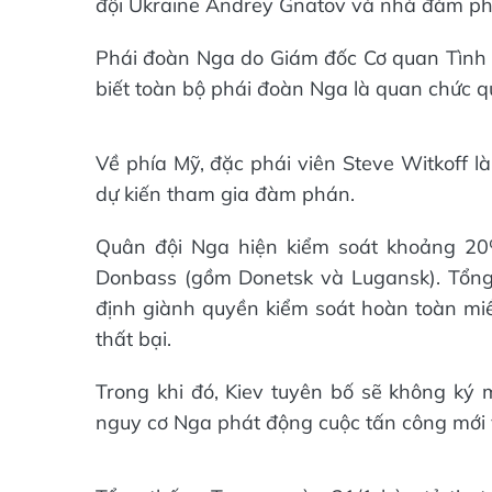
đội Ukraine Andrey Gnatov và nhà đàm p
Phái đoàn Nga do Giám đốc Cơ quan Tình 
biết toàn bộ phái đoàn Nga là quan chức 
Về phía Mỹ, đặc phái viên Steve Witkoff l
dự kiến tham gia đàm phán.
Quân đội Nga hiện kiểm soát khoảng 20
Donbass (gồm Donetsk và Lugansk). Tổng 
định giành quyền kiểm soát hoàn toàn mi
thất bại.
Trong khi đó, Kiev tuyên bố sẽ không ký
nguy cơ Nga phát động cuộc tấn công mới 