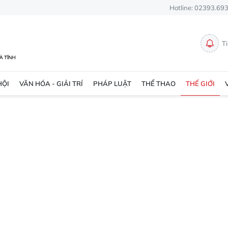
Hotline: 02393.69
T
HỘI
VĂN HÓA - GIẢI TRÍ
PHÁP LUẬT
THỂ THAO
THẾ GIỚI