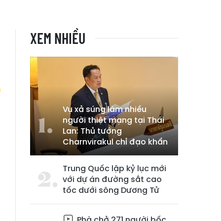
XEM NHIỀU
Vụ xả súng làm nhiều
người thiệt mạng tại Thái
ó
Lan: Thủ tướng
Charnvirakul chỉ đạo khẩn
Trung Quốc lập kỷ lục mới
với dự án đường sắt cao
tốc dưới sông Dương Tử
Phà chở 271 người bốc