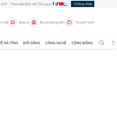
3.427
Theo dõi Báo Hà Tĩnh qua
Đăng nhập
in mới
Báo in
Đa phương tiện
Truyền hình
VỀ HÀ TĨNH
ĐỜI SỐNG
CÔNG NGHỆ
CỘNG ĐỒNG