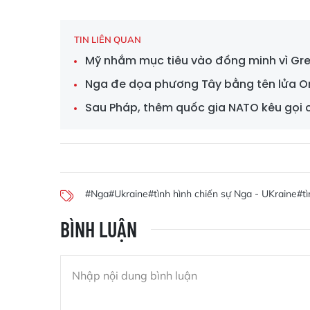
TIN LIÊN QUAN
Mỹ nhắm mục tiêu vào đồng minh vì Gre
Nga đe dọa phương Tây bằng tên lửa O
Sau Pháp, thêm quốc gia NATO kêu gọi ch
#Nga
#Ukraine
#tình hình chiến sự Nga - UKraine
#t
BÌNH LUẬN