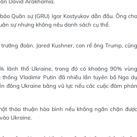
hán David Arakhamia.
báo Quân sự (GRU) Igor Kostyukov dẫn đầu. Ông ch
quân sự nhưng không nêu danh sách cụ thể.
à trưởng đoàn. Jared Kushner, con rể ông Trump, cũn
% lãnh thổ Ukraine, trong đó có khoảng 90% vùn
thống Vladimir Putin đã nhiều lần tuyên bố Nga d
ền đông Ukraine bằng vũ lực nếu các cuộc đàm phá
 một thỏa thuận hòa bình nếu không ngăn chặn đượ
vào Ukraine.