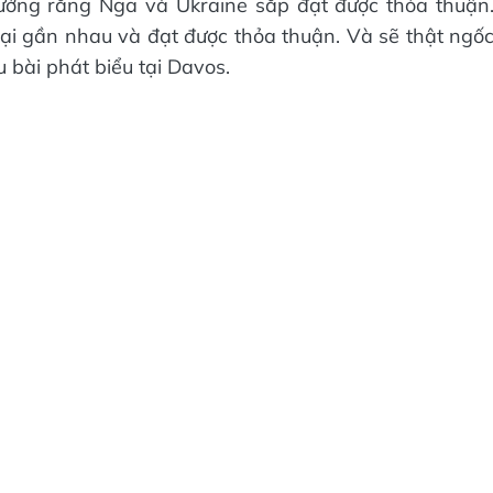
ưởng rằng Nga và Ukraine sắp đạt được thỏa thuận
h lại gần nhau và đạt được thỏa thuận. Và sẽ thật ngố
 bài phát biểu tại Davos.