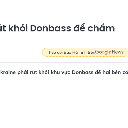
rút khỏi Donbass để chấm
Theo dõi Báo Hà Tĩnh trên
Ukraine phải rút khỏi khu vực Donbass để hai bên c