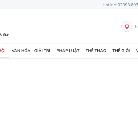
Hotline: 02393.69
T
HỘI
VĂN HÓA - GIẢI TRÍ
PHÁP LUẬT
THỂ THAO
THẾ GIỚI