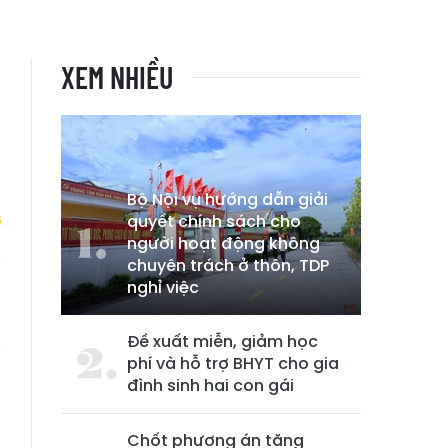
XEM NHIỀU
Bộ Nội vụ hướng dẫn giải
quyết chính sách cho
người hoạt động không
chuyên trách ở thôn, TDP
nghỉ việc
ị
a
Đề xuất miễn, giảm học
m
phí và hỗ trợ BHYT cho gia
đình sinh hai con gái
Chốt phương án tăng