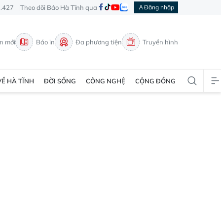
3.427
Theo dõi Báo Hà Tĩnh qua
Đăng nhập
in mới
Báo in
Đa phương tiện
Truyền hình
VỀ HÀ TĨNH
ĐỜI SỐNG
CÔNG NGHỆ
CỘNG ĐỒNG