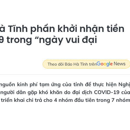
à Tĩnh phấn khởi nhận tiền
9 trong “ngày vui đại
Theo dõi Báo Hà Tĩnh trên
 nguồn kinh phí tạm ứng của tỉnh để thực hiện Ngh
 người dân gặp khó khăn do đại dịch COVID-19 củ
triển khai chi trả cho 4 nhóm đầu tiên trong 7 nhó