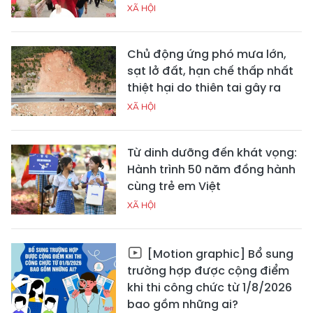
XÃ HỘI
Chủ động ứng phó mưa lớn,
sạt lở đất, hạn chế thấp nhất
thiệt hại do thiên tai gây ra
XÃ HỘI
Từ dinh dưỡng đến khát vọng:
Hành trình 50 năm đồng hành
cùng trẻ em Việt
XÃ HỘI
[Motion graphic] Bổ sung
trường hợp được cộng điểm
khi thi công chức từ 1/8/2026
bao gồm những ai?