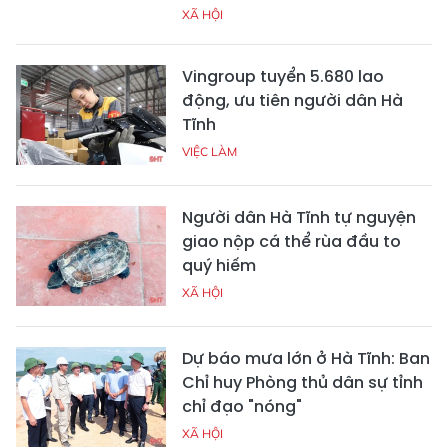
XÃ HỘI
Vingroup tuyển 5.680 lao
động, ưu tiên người dân Hà
Tĩnh
VIỆC LÀM
Người dân Hà Tĩnh tự nguyện
giao nộp cá thể rùa đầu to
quý hiếm
XÃ HỘI
Dự báo mưa lớn ở Hà Tĩnh: Ban
Chỉ huy Phòng thủ dân sự tỉnh
chỉ đạo "nóng"
XÃ HỘI