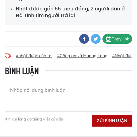
Nhặt được gần 55 triệu đồng, 2 người dân ở
Hà Tĩnh tìm người trả lại
Copy link
#nhặt được của rơi
#Công an xã Hương Long
#Nhặt được củ
BÌNH LUẬN
Xin vui lòng gõ tiếng Việt có dấu
GỬI BÌNH LUẬN