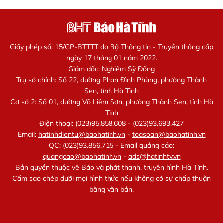
Giấy phép số: 15/GP-BTTTT do Bộ Thông tin - Truyền thông cấp
ngày 17 tháng 01 năm 2022.
Giám đốc: Nghiêm Sỹ Đống
Trụ sở chính: Số 22, đường Phan Đình Phùng, phường Thành
Sen, tỉnh Hà Tĩnh
Cơ sở 2: Số 01, đường Võ Liêm Sơn, phường Thành Sen, tỉnh Hà
Tĩnh
Điện thoại: (023)95.858.608 - (023)93.693.427
Email:
hatinhdientu@baohatinh.vn
-
toasoan@baohatinh.vn
QC: (023)93.856.715 - Email quảng cáo:
quangcao@baohatinh.vn
-
ads@hatinhtv.vn
Bản quyền thuộc về Báo và phát thanh, truyền hình Hà Tĩnh.
Cấm sao chép dưới mọi hình thức nếu không có sự chấp thuận
bằng văn bản.