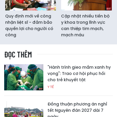
Quy định mới về công
Cập nhật nhiều tiến bộ
nhận liệt sĩ - đảm bảo
y khoa trong lĩnh vực
quyền lợi cho người có
can thiệp tim mạch,
công
mạch máu
ĐỌC THÊM
"Hành trình gieo mầm xanh hy
vọng": Trao cơ hội phục hồi
cho trẻ khuyết tật
Y TẾ
Đồng thuận phương án nghỉ
tết Nguyên đán 2027 dài 7
ngày