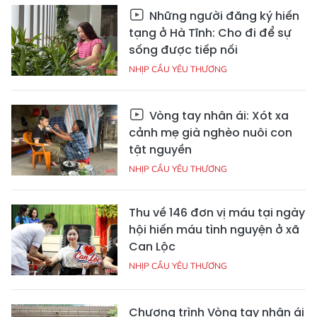
Những người đăng ký hiến
tạng ở Hà Tĩnh: Cho đi để sự
sống được tiếp nối
NHỊP CẦU YÊU THƯƠNG
Vòng tay nhân ái: Xót xa
cảnh mẹ già nghèo nuôi con
tật nguyền
NHỊP CẦU YÊU THƯƠNG
Thu về 146 đơn vị máu tại ngày
hội hiến máu tình nguyện ở xã
Can Lộc
NHỊP CẦU YÊU THƯƠNG
Chương trình Vòng tay nhân ái