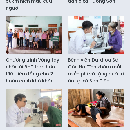
50km hiến máu cứu
dân ở xã Hương Sơn
người
Chương trình Vòng tay
Bệnh viện Đa khoa Sài
nhân ái BHT trao hơn
Gòn Hà Tĩnh khám mắt
190 triệu đồng cho 2
miễn phí và tặng quà tri
hoàn cảnh khó khăn
ân tại xã Sơn Tiến