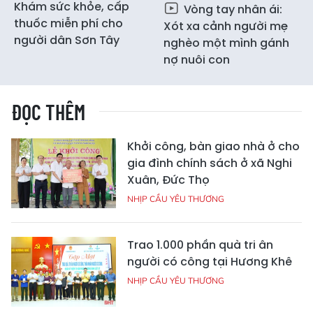
Khám sức khỏe, cấp
Vòng tay nhân ái:
thuốc miễn phí cho
Xót xa cảnh người mẹ
người dân Sơn Tây
nghèo một mình gánh
nợ nuôi con
ĐỌC THÊM
Khởi công, bàn giao nhà ở cho
gia đình chính sách ở xã Nghi
Xuân, Đức Thọ
NHỊP CẦU YÊU THƯƠNG
Trao 1.000 phần quà tri ân
người có công tại Hương Khê
NHỊP CẦU YÊU THƯƠNG