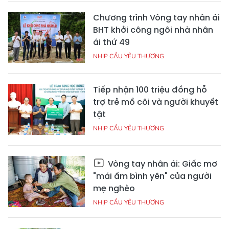
Chương trình Vòng tay nhân ái
BHT khởi công ngôi nhà nhân
ái thứ 49
NHỊP CẦU YÊU THƯƠNG
Tiếp nhận 100 triệu đồng hỗ
trợ trẻ mồ côi và người khuyết
tật
NHỊP CẦU YÊU THƯƠNG
Vòng tay nhân ái: Giấc mơ
"mái ấm bình yên" của người
mẹ nghèo
NHỊP CẦU YÊU THƯƠNG