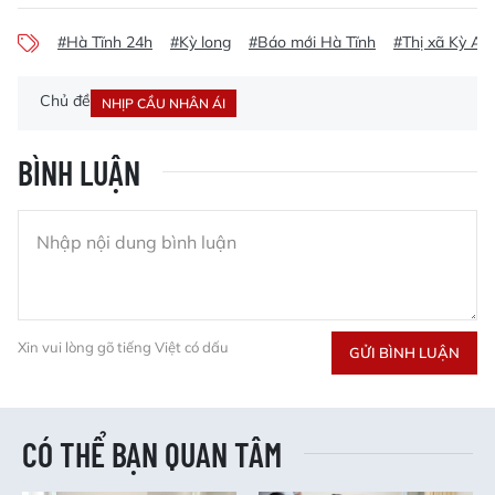
#Hà Tĩnh 24h
#Kỳ long
#Báo mới Hà Tĩnh
#Thị xã Kỳ An
Chủ đề
NHỊP CẦU NHÂN ÁI
BÌNH LUẬN
Xin vui lòng gõ tiếng Việt có dấu
GỬI BÌNH LUẬN
CÓ THỂ BẠN QUAN TÂM