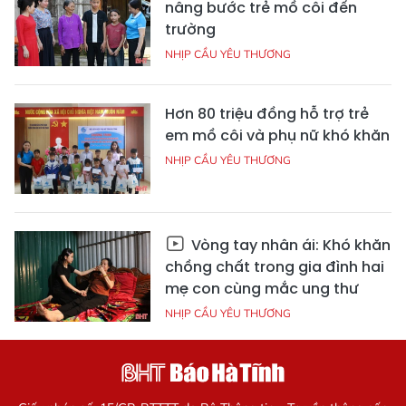
nâng bước trẻ mồ côi đến
trường
NHỊP CẦU YÊU THƯƠNG
Hơn 80 triệu đồng hỗ trợ trẻ
em mồ côi và phụ nữ khó khăn
NHỊP CẦU YÊU THƯƠNG
Vòng tay nhân ái: Khó khăn
chồng chất trong gia đình hai
mẹ con cùng mắc ung thư
NHỊP CẦU YÊU THƯƠNG