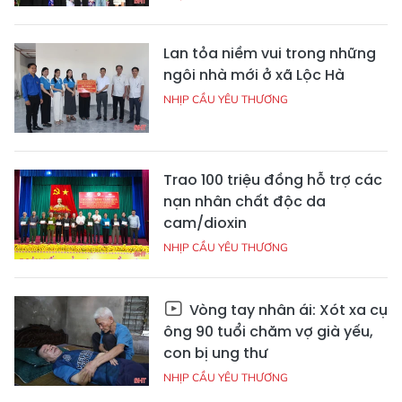
Lan tỏa niềm vui trong những
ngôi nhà mới ở xã Lộc Hà
NHỊP CẦU YÊU THƯƠNG
Trao 100 triệu đồng hỗ trợ các
nạn nhân chất độc da
cam/dioxin
NHỊP CẦU YÊU THƯƠNG
Vòng tay nhân ái: Xót xa cụ
ông 90 tuổi chăm vợ già yếu,
con bị ung thư
NHỊP CẦU YÊU THƯƠNG