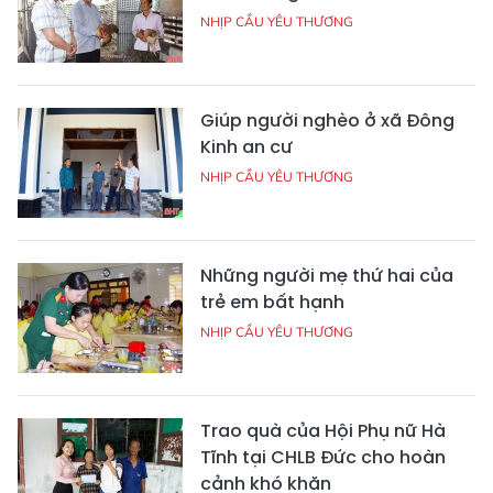
NHỊP CẦU YÊU THƯƠNG
Giúp người nghèo ở xã Đông
Kinh an cư
NHỊP CẦU YÊU THƯƠNG
Những người mẹ thứ hai của
trẻ em bất hạnh
NHỊP CẦU YÊU THƯƠNG
Trao quà của Hội Phụ nữ Hà
Tĩnh tại CHLB Đức cho hoàn
cảnh khó khăn