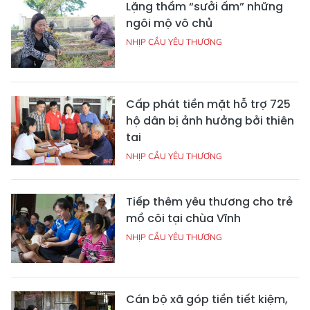
Lặng thầm “sưởi ấm” những
ngôi mộ vô chủ
NHỊP CẦU YÊU THƯƠNG
Cấp phát tiền mặt hỗ trợ 725
hộ dân bị ảnh hưởng bởi thiên
tai
NHỊP CẦU YÊU THƯƠNG
Tiếp thêm yêu thương cho trẻ
mồ côi tại chùa Vĩnh
NHỊP CẦU YÊU THƯƠNG
Cán bộ xã góp tiền tiết kiệm,