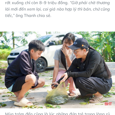
rớt xuống chỉ còn 8–9 triệu đồng.
“Giờ phải chờ thương
lái mới đến xem lại, coi giá nào hợp lý thì bán, chứ cũng
tiếc,
” ông Thanh chia sẻ.
Mùa trám đến cũng là lúc những đứa trẻ trong làng rủ