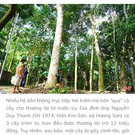
Nhiều hộ dân không trực tiếp hái trám mà bán “quạ” cả
cây cho thương lái từ trước vụ. Gia đình ông Nguyễn
Duy Thanh (SN 1974, thôn Kim Sơn, xã Hương Sơn) có
3 cây trám to, ban đầu được thương lái trả 12 triệu
đồng. Tuy nhiên, sau bão, một cây bị gãy cành lớn, giá