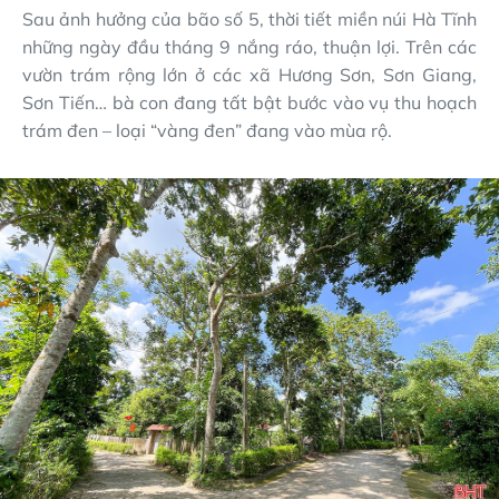
Sau ảnh hưởng của bão số 5, thời tiết miền núi Hà Tĩnh
những ngày đầu tháng 9 nắng ráo, thuận lợi. Trên các
vườn trám rộng lớn ở các xã Hương Sơn, Sơn Giang,
Sơn Tiến… bà con đang tất bật bước vào vụ thu hoạch
trám đen – loại “vàng đen” đang vào mùa rộ.