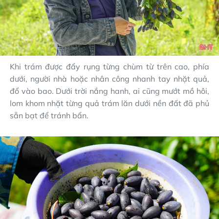
Khi trám được đẩy rụng từng chùm từ trên cao, phía
dưới, người nhà hoặc nhân công nhanh tay nhặt quả,
đổ vào bao. Dưới trời nắng hanh, ai cũng mướt mồ hôi,
lom khom nhặt từng quả trám lăn dưới nền đất đã phủ
sẵn bạt để tránh bẩn.