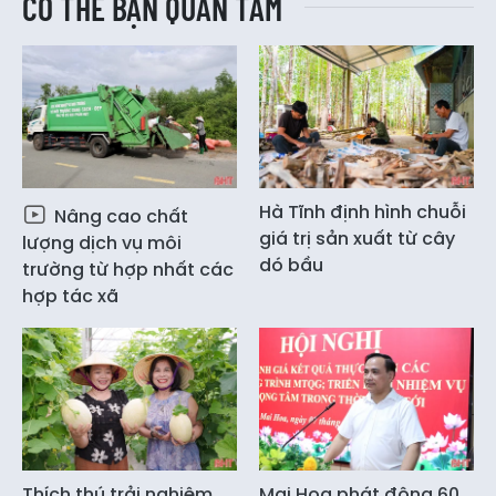
CÓ THỂ BẠN QUAN TÂM
Hà Tĩnh định hình chuỗi
Nâng cao chất
giá trị sản xuất từ cây
lượng dịch vụ môi
dó bầu
trường từ hợp nhất các
hợp tác xã
Thích thú trải nghiệm
Mai Hoa phát động 60