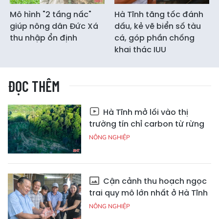
Mô hình "2 tầng nấc"
Hà Tĩnh tăng tốc đánh
giúp nông dân Đức Xá
dấu, kẻ vẽ biển số tàu
thu nhập ổn định
cá, góp phần chống
khai thác IUU
ĐỌC THÊM
Hà Tĩnh mở lối vào thị
trường tín chỉ carbon từ rừng
NÔNG NGHIỆP
Cận cảnh thu hoạch ngọc
trai quy mô lớn nhất ở Hà Tĩnh
NÔNG NGHIỆP