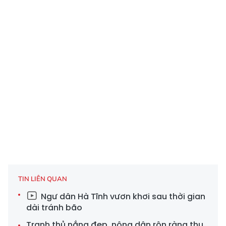
TIN LIÊN QUAN
Ngư dân Hà Tĩnh vươn khơi sau thời gian
dài tránh bão
Tranh thủ nắng đẹp, nông dân rộn ràng thu