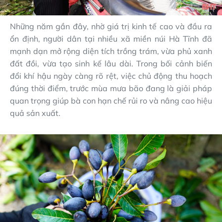
Những năm gần đây, nhờ giá trị kinh tế cao và đầu ra
ổn định, người dân tại nhiều xã miền núi Hà Tĩnh đã
mạnh dạn mở rộng diện tích trồng trám, vừa phủ xanh
đất đồi, vừa tạo sinh kế lâu dài. Trong bối cảnh biến
đổi khí hậu ngày càng rõ rệt, việc chủ động thu hoạch
đúng thời điểm, trước mùa mưa bão đang là giải pháp
quan trọng giúp bà con hạn chế rủi ro và nâng cao hiệu
quả sản xuất.