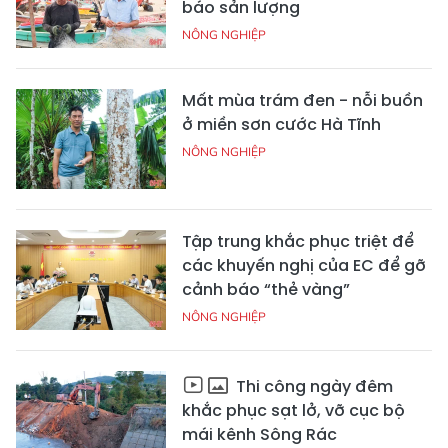
báo sản lượng
NÔNG NGHIỆP
Mất mùa trám đen - nỗi buồn
ở miền sơn cước Hà Tĩnh
NÔNG NGHIỆP
Tập trung khắc phục triệt để
các khuyến nghị của EC để gỡ
cảnh báo “thẻ vàng”
NÔNG NGHIỆP
Thi công ngày đêm
khắc phục sạt lở, vỡ cục bộ
mái kênh Sông Rác