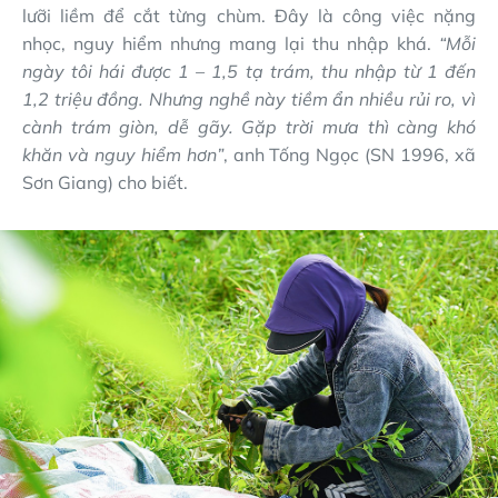
lưỡi liềm để cắt từng chùm. Đây là công việc nặng
nhọc, nguy hiểm nhưng mang lại thu nhập khá.
“Mỗi
ngày tôi hái được 1 – 1,5 tạ trám, thu nhập từ 1 đến
1,2 triệu đồng. Nhưng nghề này tiềm ẩn nhiều rủi ro, vì
cành trám giòn, dễ gãy. Gặp trời mưa thì càng khó
khăn và nguy hiểm hơn”
, anh Tống Ngọc (SN 1996, xã
Sơn Giang) cho biết.