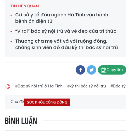
TIN LIÊN QUAN
Cơ sở y tế đầu ngành Hà Tĩnh vận hành
bệnh án điện tử
“Viral” bác sỹ nội trú và vẻ đẹp của tri thức
Thương cha mẹ vất vả với ruộng đồng,
chàng sinh viên đỗ đầu kỳ thi bác sỹ nội trú
Copy link
#Bác sỹ nội trú ở Hà Tĩnh
#kỳ thi bác sỹ nội trú
#Bác sỹ nộ
Chủ đề
SỨC KHỎE CỘNG ĐỒNG
BÌNH LUẬN