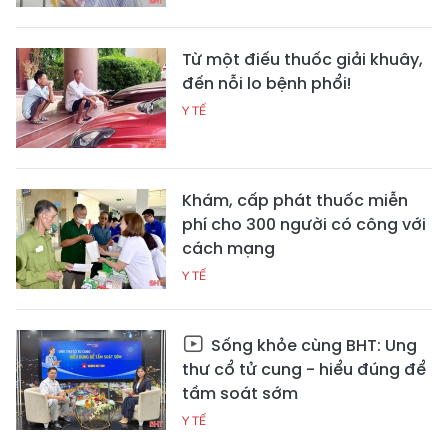
Từ một điếu thuốc giải khuây,
đến nỗi lo bệnh phổi!
Y TẾ
Khám, cấp phát thuốc miễn
phí cho 300 người có công với
cách mạng
Y TẾ
Sống khỏe cùng BHT: Ung
thư cổ tử cung - hiểu đúng để
tầm soát sớm
Y TẾ