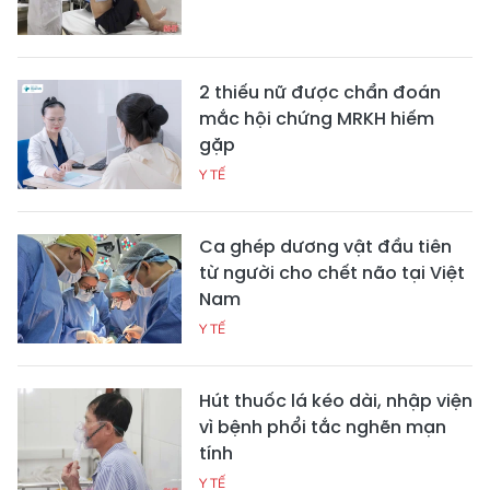
2 thiếu nữ được chẩn đoán
mắc hội chứng MRKH hiếm
gặp
Y TẾ
Ca ghép dương vật đầu tiên
từ người cho chết não tại Việt
Nam
Y TẾ
Hút thuốc lá kéo dài, nhập viện
vì bệnh phổi tắc nghẽn mạn
tính
Y TẾ