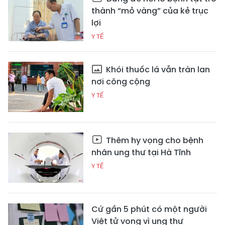
thành “mỏ vàng” của kẻ trục
lợi
Y TẾ
Khói thuốc lá vẫn tràn lan
nơi công cộng
Y TẾ
Thêm hy vọng cho bệnh
nhân ung thư tại Hà Tĩnh
Y TẾ
Cứ gần 5 phút có một người
Việt tử vong vì ung thư