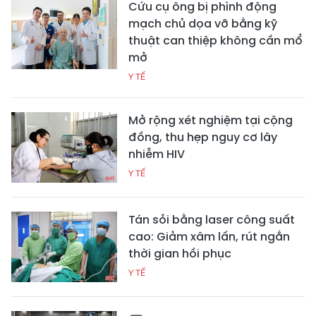
Cứu cụ ông bị phình động
mạch chủ dọa vỡ bằng kỹ
thuật can thiệp không cần mổ
mở
Y TẾ
Mở rộng xét nghiệm tại cộng
đồng, thu hẹp nguy cơ lây
nhiễm HIV
Y TẾ
Tán sỏi bằng laser công suất
cao: Giảm xâm lấn, rút ngắn
thời gian hồi phục
Y TẾ