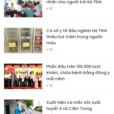
nhân cho người trẻ Hà Tĩnh
Y TẾ
Cơ sở y tế đầu ngành Hà Tĩnh
thiếu hụt trầm trọng nguồn
máu
Y TẾ
Phấn đấu trên 310.000 lượt
khám, chữa bệnh bằng đông y
mỗi năm
Y TẾ
Xuất hiện ca mắc sốt xuất
huyết ở xã Cẩm Trung