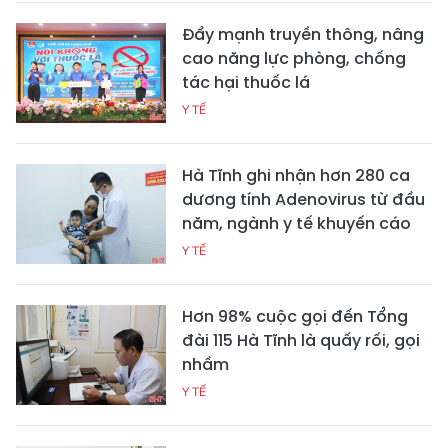
Đẩy mạnh truyền thông, nâng
cao năng lực phòng, chống
tác hại thuốc lá
Y TẾ
Hà Tĩnh ghi nhận hơn 280 ca
dương tính Adenovirus từ đầu
năm, ngành y tế khuyến cáo
Y TẾ
Hơn 98% cuộc gọi đến Tổng
đài 115 Hà Tĩnh là quấy rối, gọi
nhầm
Y TẾ