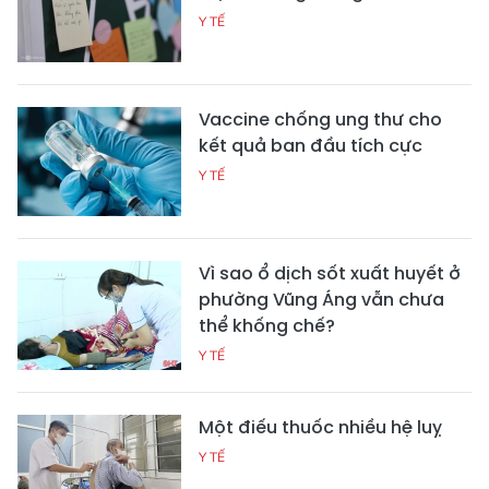
Y TẾ
Vaccine chống ung thư cho
kết quả ban đầu tích cực
Y TẾ
Vì sao ổ dịch sốt xuất huyết ở
phường Vũng Áng vẫn chưa
thể khống chế?
Y TẾ
Một điếu thuốc nhiều hệ luỵ
Y TẾ