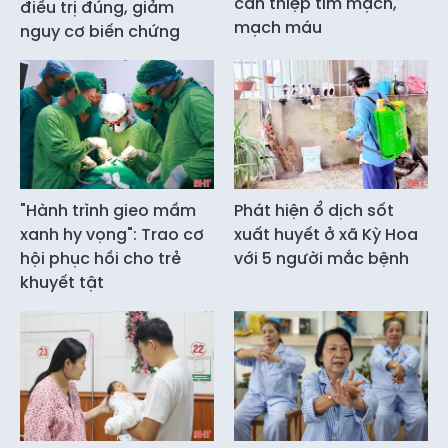
can thiệp tim mạch,
điều trị đúng, giảm
mạch máu
nguy cơ biến chứng
"Hành trình gieo mầm
Phát hiện ổ dịch sốt
xanh hy vọng": Trao cơ
xuất huyết ở xã Kỳ Hoa
hội phục hồi cho trẻ
với 5 người mắc bệnh
khuyết tật