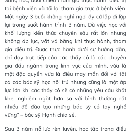
Sáng học, buổi chiều tham gia thực hành, điều trị
tại bệnh viện và tối lại tham gia trực ở bệnh viện.
Một ngày 3 buổi không nghỉ ngơi ấy cứ lặp đi lặp
lại trong suốt hành trình 3 năm. Dù việc học với
khối lượng kiến thức chuyên sâu rất lớn nhưng
không áp lực, vất vả bằng khi thực hành, tham
gia điều trị. Được thực hành dưới sự hướng dẫn,
chỉ dạy trực tiếp của các thầy cô là các chuyên
gia đầu ngành trong lĩnh vực của mình, vừa là
một đặc quyền vừa là điều may mắn đối với tất
cả các bác sỹ học nội trú nhưng cũng là một áp
lực lớn khi các thầy cô sẽ có những yêu cầu khắt
khe, nghiêm ngặt hơn so với bình thường rất
nhiều để đào tạo những bác sỹ có tay nghề
vững” – bác sỹ Hạnh chia sẻ.
Sau 3 năm nỗ lực rèn luyện, học tập trong điều