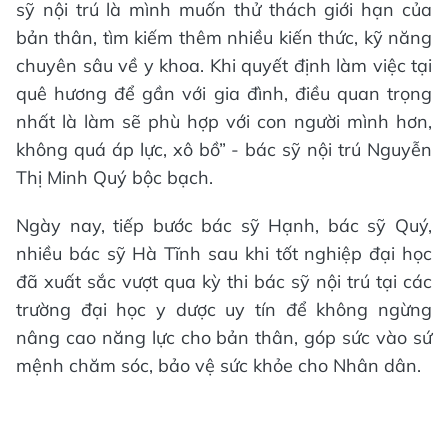
sỹ nội trú là mình muốn thử thách giới hạn của
bản thân, tìm kiếm thêm nhiều kiến thức, kỹ năng
chuyên sâu về y khoa. Khi quyết định làm việc tại
quê hương để gần với gia đình, điều quan trọng
nhất là làm sẽ phù hợp với con người mình hơn,
không quá áp lực, xô bồ” - bác sỹ nội trú Nguyễn
Thị Minh Quý bộc bạch.
Ngày nay, tiếp bước bác sỹ Hạnh, bác sỹ Quý,
nhiều bác sỹ Hà Tĩnh sau khi tốt nghiệp đại học
đã xuất sắc vượt qua kỳ thi bác sỹ nội trú tại các
trường đại học y dược uy tín để không ngừng
nâng cao năng lực cho bản thân, góp sức vào sứ
mệnh chăm sóc, bảo vệ sức khỏe cho Nhân dân.