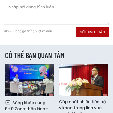
Xin vui lòng gõ tiếng Việt có dấu
GỬI BÌNH LUẬN
CÓ THỂ BẠN QUAN TÂM
Cập nhật nhiều tiến bộ
Sống khỏe cùng
y khoa trong lĩnh vực
BHT: Zona thần kinh -