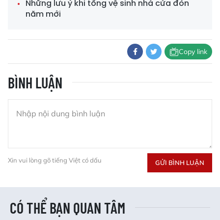
Những lưu ý khi tổng vệ sinh nhà cửa đón
năm mới
Copy link
BÌNH LUẬN
Xin vui lòng gõ tiếng Việt có dấu
GỬI BÌNH LUẬN
CÓ THỂ BẠN QUAN TÂM