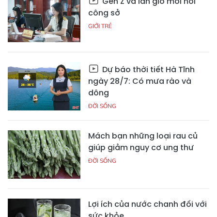
Gen Z và làn gió mới nơi
công sở
GIỚI TRẺ
Dự báo thời tiết Hà Tĩnh
ngày 28/7: Có mưa rào và
dông
ĐỜI SỐNG
Mách bạn những loại rau củ
giúp giảm nguy cơ ung thư
ĐỜI SỐNG
Lợi ích của nước chanh đối với
sức khỏe