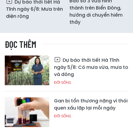
Bão số 3 vừa hình
Dự báo thời tiết Hà
thành trên Biển Đông,
Tĩnh ngày 6/8: Mưa trên
hướng di chuyển hiếm
diện rộng
thấy
ĐỌC THÊM
Dự báo thời tiết Hà Tĩnh
ngày 5/8: Có mưa vừa, mưa to
và dông
ĐỜI SỐNG
Gan bị tổn thương nặng vì thói
quen xấu lặp lại mỗi ngày
ĐỜI SỐNG