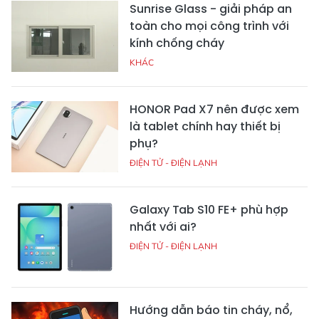
Sunrise Glass - giải pháp an
toàn cho mọi công trình với
kính chống cháy
KHÁC
HONOR Pad X7 nên được xem
là tablet chính hay thiết bị
phụ?
ĐIỆN TỬ - ĐIỆN LẠNH
Galaxy Tab S10 FE+ phù hợp
nhất với ai?
ĐIỆN TỬ - ĐIỆN LẠNH
Hướng dẫn báo tin cháy, nổ,