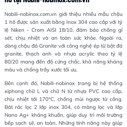
Nobili-nobinox.com.vn giới thiệu nhiều mẫu chậu
1 hố được sản xuất bằng Inox 304 cao cấp với tỷ
lệ Niken - Crom AISI 18/10, đảm bảo chống gỉ
sét, chịu nhiệt và an toàn sức khỏe. Ngoài ra,
dòng chậu đá Granite với công nghệ ép từ bột đá
granite, thạch anh và nhựa acrylic theo tỷ lệ
80/20 mang đến độ cứng chắc, khả năng kháng
màu và chống trầy xước tối ưu.
Bên cạnh đó, Nobili-nobinox trang bị hệ thống
xiphong chữ L và chữ N từ nhựa PVC cao cấp,
chịu nhiệt tới 170°C, chống mùi ngược từ cống.
Bát rác lọc 2 lớp inox 304, có màng lọc và lớp
Nano Ag+ kháng khuẩn, giúp duy trì môi trường
bếp sạch sẽ, an toàn. Những tính năng này giúp