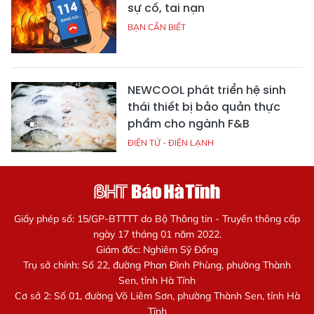
sự cố, tai nạn
BẠN CẦN BIẾT
NEWCOOL phát triển hệ sinh
thái thiết bị bảo quản thực
phẩm cho ngành F&B
ĐIỆN TỬ - ĐIỆN LẠNH
Giấy phép số: 15/GP-BTTTT do Bộ Thông tin - Truyền thông cấp
ngày 17 tháng 01 năm 2022.
Giám đốc: Nghiêm Sỹ Đống
Trụ sở chính: Số 22, đường Phan Đình Phùng, phường Thành
Sen, tỉnh Hà Tĩnh
Cơ sở 2: Số 01, đường Võ Liêm Sơn, phường Thành Sen, tỉnh Hà
Tĩnh