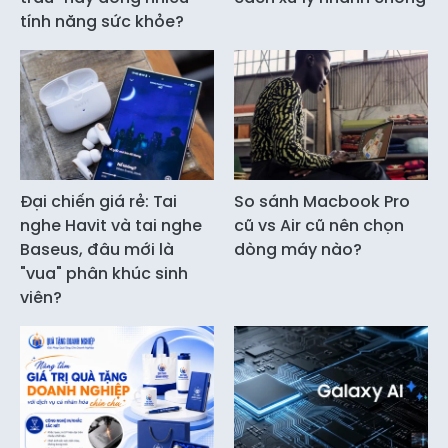
tính năng sức khỏe?
Đại chiến giá rẻ: Tai
So sánh Macbook Pro
nghe Havit và tai nghe
cũ vs Air cũ nên chọn
Baseus, đâu mới là
dòng máy nào?
"vua" phân khúc sinh
viên?