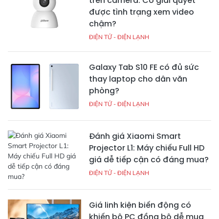
trên camera: Có giải quyết
được tình trạng xem video
chậm?
ĐIỆN TỬ - ĐIỆN LẠNH
Galaxy Tab S10 FE có đủ sức
thay laptop cho dân văn
phòng?
ĐIỆN TỬ - ĐIỆN LẠNH
Đánh giá Xiaomi Smart
Projector L1: Máy chiếu Full HD
giá dễ tiếp cận có đáng mua?
ĐIỆN TỬ - ĐIỆN LẠNH
Giá linh kiện biến động có
khiến bộ PC đồng bộ dễ mua