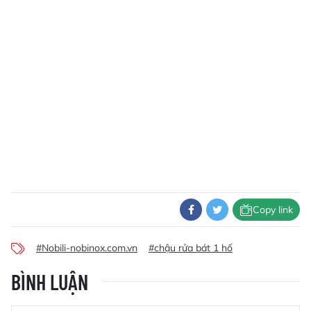
Copy link
#Nobili-nobinox.com.vn
#chậu rửa bát 1 hố
BÌNH LUẬN