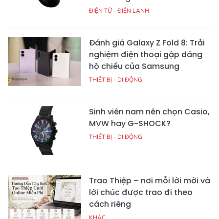
ĐIỆN TỬ - ĐIỆN LẠNH
Đánh giá Galaxy Z Fold 8: Trải
nghiệm điện thoại gập dáng
hộ chiếu của Samsung
THIẾT BỊ - DI ĐỘNG
Sinh viên nam nên chọn Casio,
MVW hay G-SHOCK?
THIẾT BỊ - DI ĐỘNG
Trao Thiệp – nơi mỗi lời mời và
lời chúc được trao đi theo
cách riêng
KHÁC