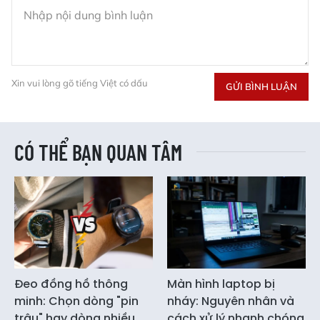
Xin vui lòng gõ tiếng Việt có dấu
GỬI BÌNH LUẬN
CÓ THỂ BẠN QUAN TÂM
Đeo đồng hồ thông
Màn hình laptop bị
minh: Chọn dòng "pin
nháy: Nguyên nhân và
trâu" hay dòng nhiều
cách xử lý nhanh chóng