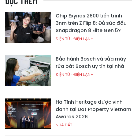
ĐỌC THÊM
Chip Exynos 2600 tiến trình
3nm trên Z Flip 8: Đủ sức đấu
Snapdragon 8 Elite Gen 5?
ĐIỆN TỬ - ĐIỆN LẠNH
Bảo hành Bosch và sửa máy
rửa bát Bosch uy tín tại nhà
ĐIỆN TỬ - ĐIỆN LẠNH
Hà Tĩnh Heritage được vinh
danh tại Dot Property Vietnam
Awards 2026
NHÀ ĐẤT