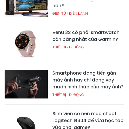
hơn?
ĐIỆN TỬ - ĐIỆN LẠNH
Venu 3S có phải smartwatch
cân bằng nhất của Garmin?
THIẾT BỊ - DI ĐỘNG
Smartphone đang tiến gần
máy ảnh hay chỉ đang vay
mượn hình thức của máy ảnh?
THIẾT BỊ - DI ĐỘNG
Sinh viên có nên mua chuột
Logitech G304 để vừa học tập
vừa chơi game?