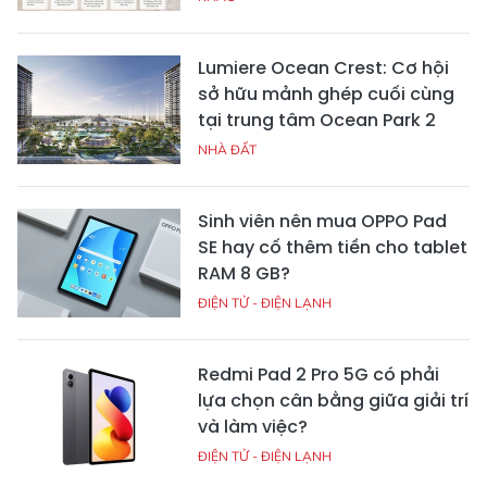
Lumiere Ocean Crest: Cơ hội
sở hữu mảnh ghép cuối cùng
tại trung tâm Ocean Park 2
NHÀ ĐẤT
Sinh viên nên mua OPPO Pad
SE hay cố thêm tiền cho tablet
RAM 8 GB?
ĐIỆN TỬ - ĐIỆN LẠNH
Redmi Pad 2 Pro 5G có phải
lựa chọn cân bằng giữa giải trí
và làm việc?
ĐIỆN TỬ - ĐIỆN LẠNH