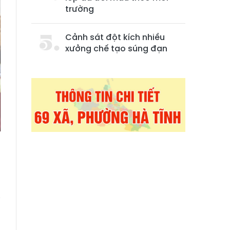
trường
Cảnh sát đột kích nhiều
xưởng chế tạo súng đạn
a
h
i