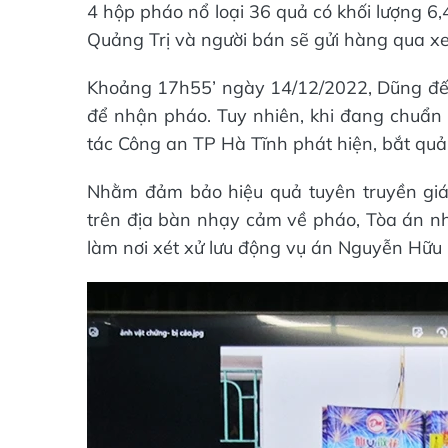
4 hộp pháo nổ loại 36 quả có khối lượng 6,4
Quảng Trị và người bán sẽ gửi hàng qua x
Khoảng 17h55’ ngày 14/12/2022, Dũng đến
để nhận pháo. Tuy nhiên, khi đang chuẩn 
tác Công an TP Hà Tĩnh phát hiện, bắt quả 
Nhằm đảm bảo hiệu quả tuyên truyền giáo
trên địa bàn nhạy cảm về pháo, Tòa án n
làm nơi xét xử lưu động vụ án Nguyễn Hữu 