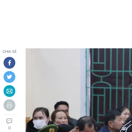
CHIA SẺ
0