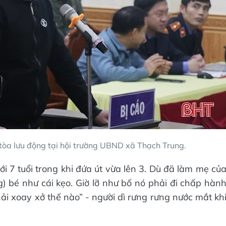
tòa lưu động tại hội trường UBND xã Thạch Trung.
 7 tuổi trong khi đứa út vừa lên 3. Dù đã làm mẹ củ
 bé như cái kẹo. Giờ lỡ như bố nó phải đi chấp hàn
ải xoay xở thế nào” - người dì rưng rưng nước mắt kh