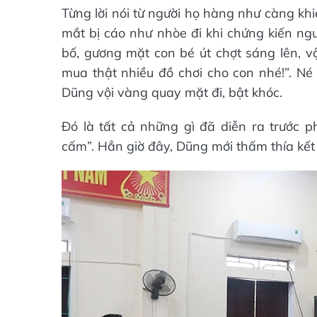
Từng lời nói từ người họ hàng như càng kh
mắt bị cáo như nhòe đi khi chứng kiến ng
bố, gương mặt con bé út chợt sáng lên, vộ
mua thật nhiều đồ chơi cho con nhé!”. N
Dũng vội vàng quay mặt đi, bật khóc.
Đó là tất cả những gì đã diễn ra trước
cấm”. Hẳn giờ đây, Dũng mới thấm thía kết cụ