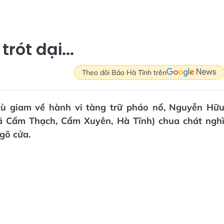
rót dại...
Theo dõi Báo Hà Tĩnh trên
tù giam về hành vi tàng trữ pháo nổ, Nguyễn Hữ
ã Cẩm Thạch, Cẩm Xuyên, Hà Tĩnh) chua chát ngh
gõ cửa.