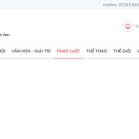
Hotline: 02393.69
T
HỘI
VĂN HÓA - GIẢI TRÍ
PHÁP LUẬT
THỂ THAO
THẾ GIỚI