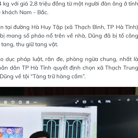
 kg với giá 2,8 triệu đồng từ một người đàn ông ở tỉn
e khách Nam - Bắc.
 tại đường Hà Huy Tập (xã Thạch Bình, TP Hà Tĩnh
bị mang số pháo nổ trên về nhà, Dũng đã bị tổ côn
tang, thu giữ tang vật.
 dục pháp luật, răn đe, phòng ngừa chung, nhất l
hân dân TP Hà Tĩnh quyết định chọn xã Thạch Trun
Dũng về tội “Tàng trữ hàng cấm”.