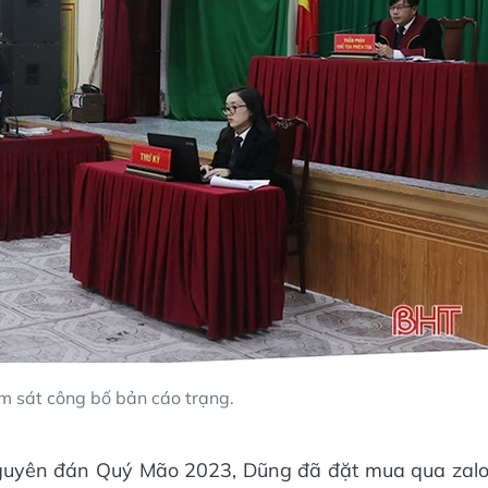
ểm sát công bố bản cáo trạng.
Nguyên đán Quý Mão 2023, Dũng đã đặt mua qua zal