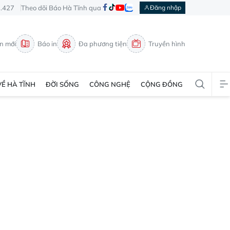
3.427
Theo dõi Báo Hà Tĩnh qua
Đăng nhập
in mới
Báo in
Đa phương tiện
Truyền hình
VỀ HÀ TĨNH
ĐỜI SỐNG
CÔNG NGHỆ
CỘNG ĐỒNG