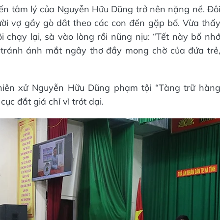
iến tâm lý của Nguyễn Hữu Dũng trở nên nặng nề. Đô
ười vợ gầy gò dắt theo các con đến gặp bố. Vừa thấ
i chạy lại, sà vào lòng rồi nũng nịu: “Tết này bố nh
é tránh ánh mắt ngây thơ đầy mong chờ của đứa trẻ
 phiên xử Nguyễn Hữu Dũng phạm tội “Tàng trữ hàn
c đắt giá chỉ vì trót dại.