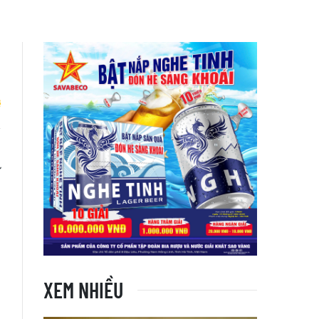
u
ĩ
XEM NHIỀU