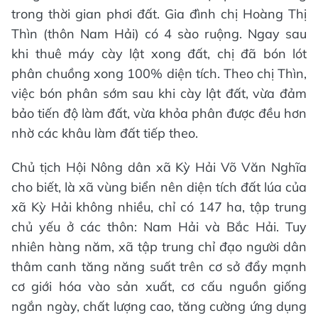
trong thời gian phơi đất. Gia đình chị Hoàng Thị
Thìn (thôn Nam Hải) có 4 sào ruộng. Ngay sau
khi thuê máy cày lật xong đất, chị đã bón lót
phân chuồng xong 100% diện tích. Theo chị Thìn,
việc bón phân sớm sau khi cày lật đất, vừa đảm
bảo tiến độ làm đất, vừa khỏa phân được đều hơn
nhờ các khâu làm đất tiếp theo.
Chủ tịch Hội Nông dân xã Kỳ Hải Võ Văn Nghĩa
cho biết, là xã vùng biển nên diện tích đất lúa của
xã Kỳ Hải không nhiều, chỉ có 147 ha, tập trung
chủ yếu ở các thôn: Nam Hải và Bắc Hải. Tuy
nhiên hàng năm, xã tập trung chỉ đạo người dân
thâm canh tăng năng suất trên cơ sở đẩy mạnh
cơ giới hóa vào sản xuất, cơ cấu nguồn giống
ngắn ngày, chất lượng cao, tăng cường ứng dụng