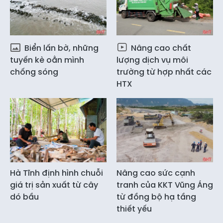
Biển lấn bờ, những
Nâng cao chất
tuyến kè oằn mình
lượng dịch vụ môi
chống sóng
trường từ hợp nhất các
HTX
Hà Tĩnh định hình chuỗi
Nâng cao sức cạnh
giá trị sản xuất từ cây
tranh của KKT Vũng Áng
dó bầu
từ đồng bộ hạ tầng
thiết yếu