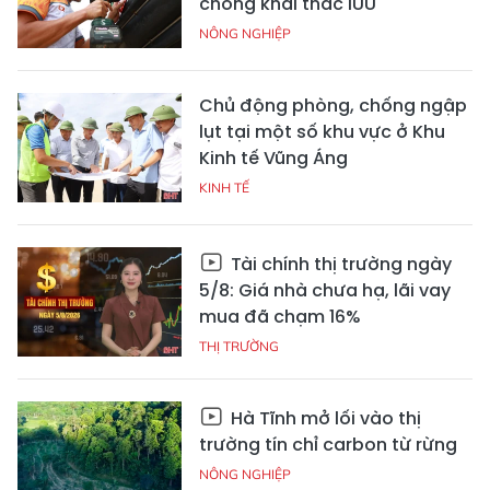
chống khai thác IUU
NÔNG NGHIỆP
Chủ động phòng, chống ngập
lụt tại một số khu vực ở Khu
Kinh tế Vũng Áng
KINH TẾ
Tài chính thị trường ngày
5/8: Giá nhà chưa hạ, lãi vay
mua đã chạm 16%
THỊ TRƯỜNG
Hà Tĩnh mở lối vào thị
trường tín chỉ carbon từ rừng
NÔNG NGHIỆP