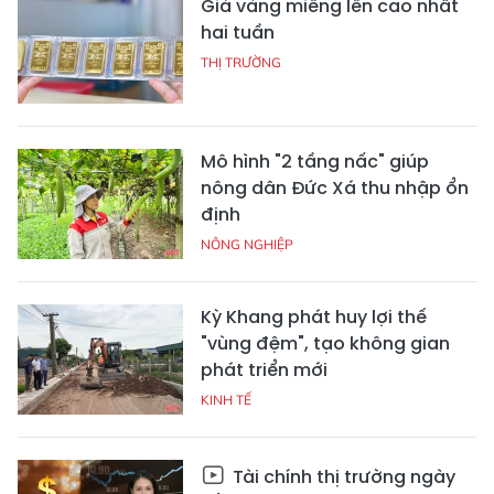
Giá vàng miếng lên cao nhất
hai tuần
THỊ TRƯỜNG
Mô hình "2 tầng nấc" giúp
nông dân Đức Xá thu nhập ổn
định
NÔNG NGHIỆP
Kỳ Khang phát huy lợi thế
"vùng đệm", tạo không gian
phát triển mới
KINH TẾ
Tài chính thị trường ngày