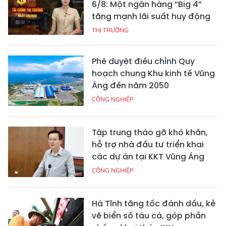
6/8: Một ngân hàng “Big 4”
tăng mạnh lãi suất huy động
THỊ TRƯỜNG
Phê duyệt điều chỉnh Quy
hoạch chung Khu kinh tế Vũng
Áng đến năm 2050
CÔNG NGHIỆP
Tập trung tháo gỡ khó khăn,
hỗ trợ nhà đầu tư triển khai
các dự án tại KKT Vũng Áng
CÔNG NGHIỆP
Hà Tĩnh tăng tốc đánh dấu, kẻ
vẽ biển số tàu cá, góp phần