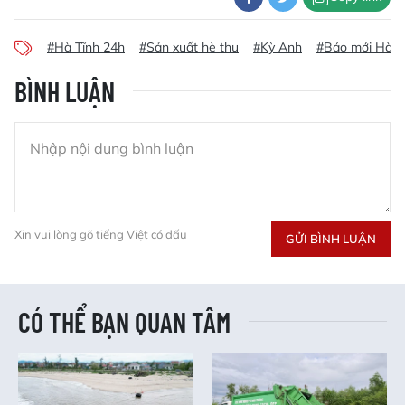
#Hà Tĩnh 24h
#Sản xuất hè thu
#Kỳ Anh
#Báo mới Hà T
BÌNH LUẬN
Xin vui lòng gõ tiếng Việt có dấu
GỬI BÌNH LUẬN
CÓ THỂ BẠN QUAN TÂM