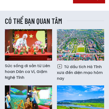
CÓ THỂ BẠN QUAN TÂM
Sức sống di sản từ Liên
Từ dấu tích Hà Tĩnh
hoan Dân ca Ví, Giặm
xưa đến diện mạo hôm
Nghệ Tĩnh
nay