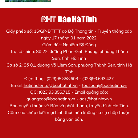
Giấy phép số: 15/GP-BTTTT do Bộ Thông tin - Truyền thông cấp
ngày 17 tháng 01 năm 2022.
Giám đốc: Nghiêm Sỹ Đống
Trụ sở chính: Số 22, đường Phan Đình Phùng, phường Thành
Sen, tỉnh Hà Tĩnh
Cơ sở 2: Số 01, đường Võ Liêm Sơn, phường Thành Sen, tỉnh Hà
Tĩnh
Điện thoại: (023)95.858.608 - (023)93.693.427
Email:
hatinhdientu@baohatinh.vn
-
toasoan@baohatinh.vn
QC: (023)93.856.715 - Email quảng cáo:
quangcao@baohatinh.vn
-
ads@hatinhtv.vn
Bản quyền thuộc về Báo và phát thanh, truyền hình Hà Tĩnh.
Cấm sao chép dưới mọi hình thức nếu không có sự chấp thuận
bằng văn bản.