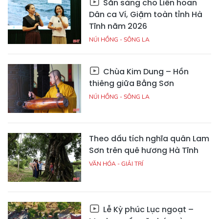
Sẵn sàng cho Liên hoan
Dân ca Ví, Giặm toàn tỉnh Hà
Tĩnh năm 2026
NÚI HỒNG - SÔNG LA
Chùa Kim Dung – Hồn
thiêng giữa Bằng Sơn
NÚI HỒNG - SÔNG LA
Theo dấu tích nghĩa quân Lam
Sơn trên quê hương Hà Tĩnh
VĂN HÓA - GIẢI TRÍ
Lễ Kỳ phúc Lục ngoạt –