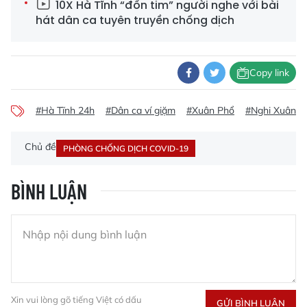
10X Hà Tĩnh “đốn tim” người nghe với bài
hát dân ca tuyên truyền chống dịch
Copy link
#Hà Tĩnh 24h
#Dân ca ví giặm
#Xuân Phổ
#Nghi Xuân
Chủ đề
PHÒNG CHỐNG DỊCH COVID-19
BÌNH LUẬN
Xin vui lòng gõ tiếng Việt có dấu
GỬI BÌNH LUẬN