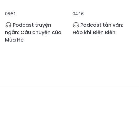
06:51
04:16
Podcast truyện
Podcast tản văn:
ngắn: Câu chuyện của
Hào khí Điện Biên
Mùa Hè
05:47
05:47
Tin mới
Emagazine
Truyền hình
Podcast
Podcast tản văn:
Podcast tản văn:
Xanh mát những vòm
Vang mãi bản hùng ca
thơ
Điện Biên Phủ