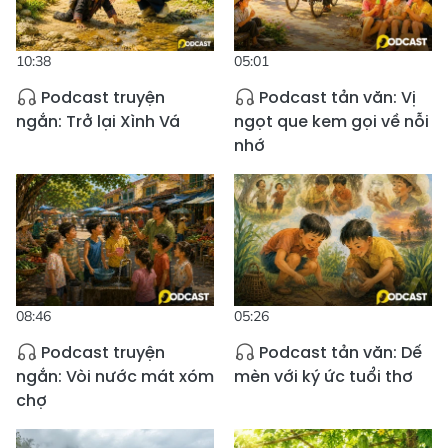
10:38
05:01
Podcast truyện
Podcast tản văn: Vị
ngắn: Trở lại Xình Vá
ngọt que kem gọi về nỗi
nhớ
08:46
05:26
Podcast truyện
Podcast tản văn: Dế
ngắn: Vòi nước mát xóm
mèn với ký ức tuổi thơ
chợ