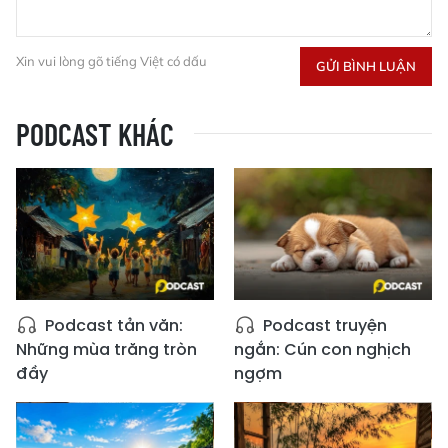
Xin vui lòng gõ tiếng Việt có dấu
GỬI BÌNH LUẬN
PODCAST KHÁC
Podcast tản văn:
Podcast truyện
Những mùa trăng tròn
ngắn: Cún con nghịch
đầy
ngợm