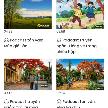
04:32
08:58
Podcast tản văn:
Podcast truyện
Mùa gió Lào
ngắn: Tiếng ve trong
chiếc hộp
09:17
06:16
Podcast truyện
Podcast tản văn:
ngắn: Trở lại mùa
Mùa hạ chín