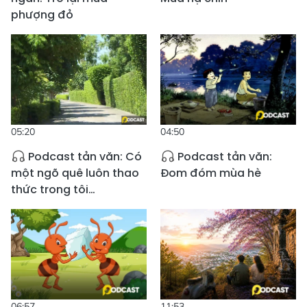
phượng đỏ
05:20
04:50
Podcast tản văn: Có
Podcast tản văn:
một ngõ quê luôn thao
Đom đóm mùa hè
thức trong tôi…
06:57
11:53