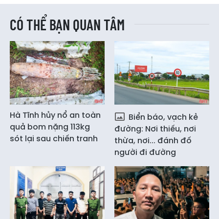
CÓ THỂ BẠN QUAN TÂM
Hà Tĩnh hủy nổ an toàn
Biển báo, vạch kẻ
quả bom nặng 113kg
đường: Nơi thiếu, nơi
sót lại sau chiến tranh
thừa, nơi... đánh đố
người đi đường