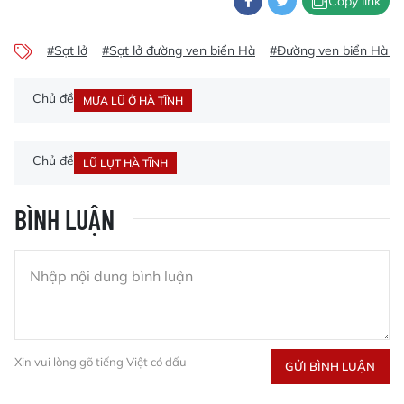
Copy link
#Sạt lở
#Sạt lở đường ven biển Hà
#Đường ven biển Hà Tĩn
Chủ đề
MƯA LŨ Ở HÀ TĨNH
Chủ đề
LŨ LỤT HÀ TĨNH
BÌNH LUẬN
Xin vui lòng gõ tiếng Việt có dấu
GỬI BÌNH LUẬN