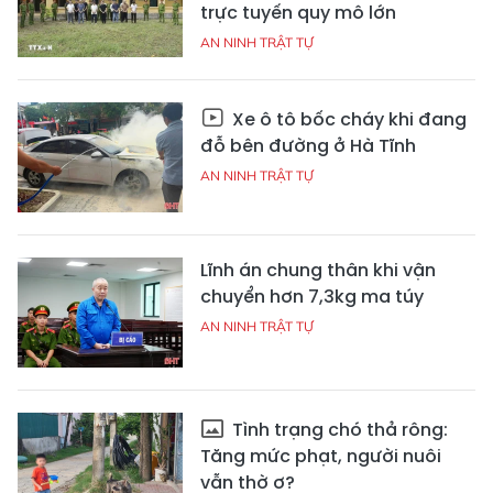
trực tuyến quy mô lớn
AN NINH TRẬT TỰ
Xe ô tô bốc cháy khi đang
đỗ bên đường ở Hà Tĩnh
AN NINH TRẬT TỰ
Lĩnh án chung thân khi vận
chuyển hơn 7,3kg ma túy
AN NINH TRẬT TỰ
Tình trạng chó thả rông:
Tăng mức phạt, người nuôi
vẫn thờ ơ?