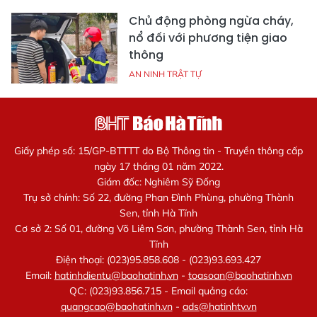
Chủ động phòng ngừa cháy,
nổ đối với phương tiện giao
thông
AN NINH TRẬT TỰ
Giấy phép số: 15/GP-BTTTT do Bộ Thông tin - Truyền thông cấp
ngày 17 tháng 01 năm 2022.
Giám đốc: Nghiêm Sỹ Đống
Trụ sở chính: Số 22, đường Phan Đình Phùng, phường Thành
Sen, tỉnh Hà Tĩnh
Cơ sở 2: Số 01, đường Võ Liêm Sơn, phường Thành Sen, tỉnh Hà
Tĩnh
Điện thoại: (023)95.858.608 - (023)93.693.427
Email:
hatinhdientu@baohatinh.vn
-
toasoan@baohatinh.vn
QC: (023)93.856.715 - Email quảng cáo:
quangcao@baohatinh.vn
-
ads@hatinhtv.vn