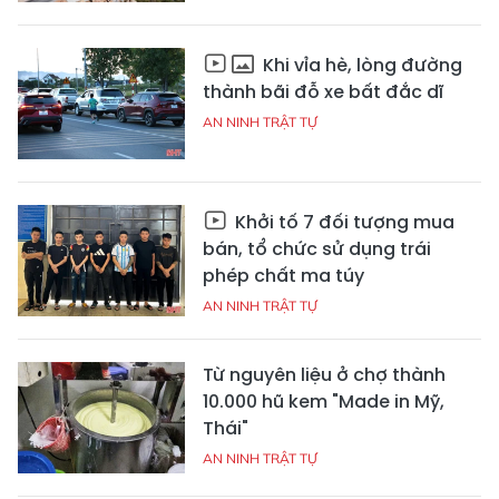
Khi vỉa hè, lòng đường
thành bãi đỗ xe bất đắc dĩ
AN NINH TRẬT TỰ
Khởi tố 7 đối tượng mua
bán, tổ chức sử dụng trái
phép chất ma túy
AN NINH TRẬT TỰ
Từ nguyên liệu ở chợ thành
10.000 hũ kem "Made in Mỹ,
Thái"
AN NINH TRẬT TỰ