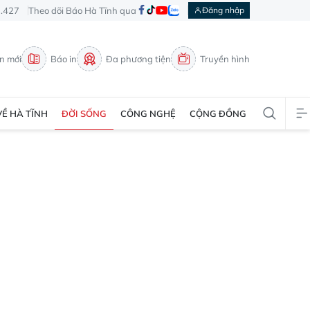
3.427
Theo dõi Báo Hà Tĩnh qua
Đăng nhập
in mới
Báo in
Đa phương tiện
Truyền hình
VỀ HÀ TĨNH
ĐỜI SỐNG
CÔNG NGHỆ
CỘNG ĐỒNG