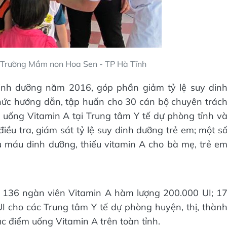
i Trường Mầm non Hoa Sen - TP Hà Tĩnh
dinh dưỡng năm 2016, góp phần giảm tỷ lệ suy din
hức hướng dẫn, tập huấn cho 30 cán bộ chuyên trác
 uống Vitamin A tại Trung tâm Y tế dự phòng tỉnh v
iều tra, giám sát tỷ lệ suy dinh dưỡng trẻ em; một s
u máu dinh dưỡng, thiếu vitamin A cho bà mẹ, trẻ e
n 136 ngàn viên Vitamin A hàm lượng 200.000 UI; 1
 cho các Trung tâm Y tế dự phòng huyện, thị, thàn
ác điểm uống Vitamin A trên toàn tỉnh.