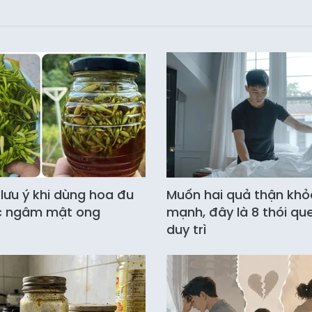
lưu ý khi dùng hoa đu
Muốn hai quả thận khỏ
c ngâm mật ong
mạnh, đây là 8 thói qu
duy trì