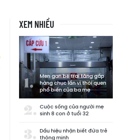
XEM NHIỀU
Men gan bé trai tăng gấp
à
hàng chục lần vì thói quen
phổ biến của ba mẹ
Cuộc sống của người mẹ
sinh 8 con ở tuổi 32
Dấu hiệu nhận biết đứa trẻ
thông minh