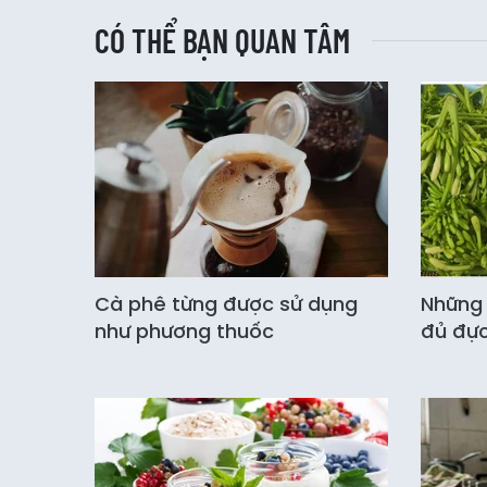
CÓ THỂ BẠN QUAN TÂM
Cà phê từng được sử dụng
Những 
như phương thuốc
đủ đự