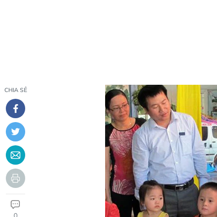
CHIA SẺ
0