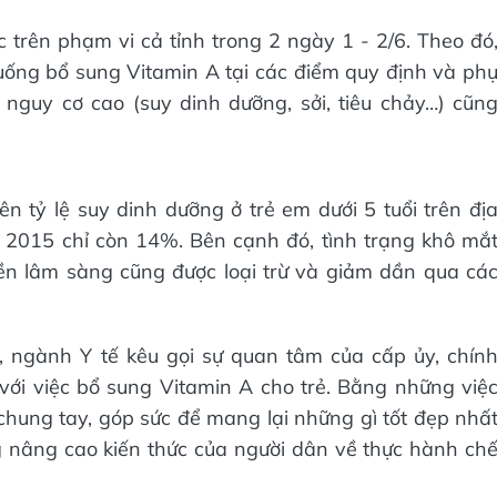
c trên phạm vi cả tỉnh trong 2 ngày 1 - 2/6. Theo đó
 uống bổ sung Vitamin A tại các điểm quy định và ph
 nguy cơ cao (suy dinh dưỡng, sởi, tiêu chảy…) cũn
 tỷ lệ suy dinh dưỡng ở trẻ em dưới 5 tuổi trên đị
m 2015 chỉ còn 14%. Bên cạnh đó, tình trạng khô mắ
iền lâm sàng cũng được loại trừ và giảm dần qua cá
, ngành Y tế kêu gọi sự quan tâm của cấp ủy, chín
 với việc bổ sung Vitamin A cho trẻ. Bằng những việ
 chung tay, góp sức để mang lại những gì tốt đẹp nhấ
g nâng cao kiến thức của người dân về thực hành ch