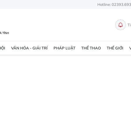
Hotline: 02393.69
T
HỘI
VĂN HÓA - GIẢI TRÍ
PHÁP LUẬT
THỂ THAO
THẾ GIỚI