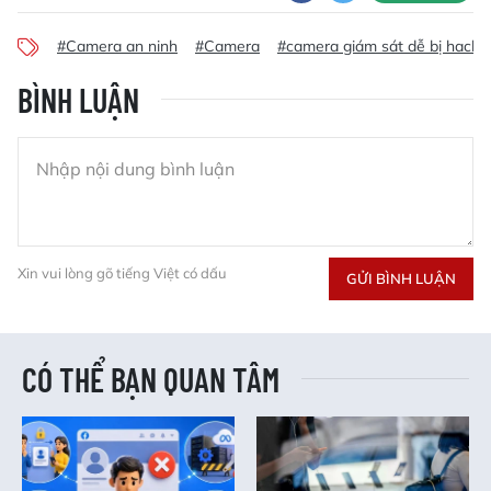
#Camera an ninh
#Camera
#camera giám sát dễ bị hack
BÌNH LUẬN
Xin vui lòng gõ tiếng Việt có dấu
GỬI BÌNH LUẬN
CÓ THỂ BẠN QUAN TÂM