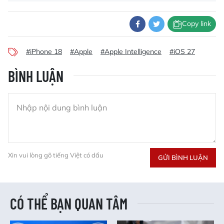
Copy link
#iPhone 18
#Apple
#Apple Intelligence
#iOS 27
BÌNH LUẬN
Xin vui lòng gõ tiếng Việt có dấu
GỬI BÌNH LUẬN
CÓ THỂ BẠN QUAN TÂM