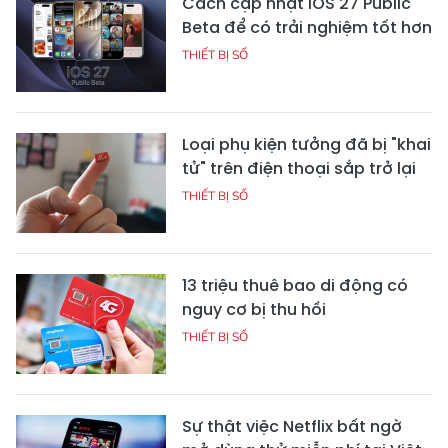
Cách cập nhật iOS 27 Public
Beta để có trải nghiệm tốt hơn
THIẾT BỊ SỐ
Loại phụ kiện tưởng đã bị "khai
tử" trên điện thoại sắp trở lại
THIẾT BỊ SỐ
13 triệu thuê bao di động có
nguy cơ bị thu hồi
THIẾT BỊ SỐ
Sự thật việc Netflix bất ngờ