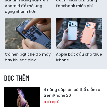
Bật tính năng này trên
Cách nhận tick trắng
Android để mở ứng
Facebook miễn phí
dụng nhanh hơn
Có nên bật chế độ máy
Apple bắt đầu cho thuê
bay khi sạc pin?
iPhone
ĐỌC THÊM
4 nâng cấp lớn có thể diễn ra
trên iPhone 20
THIẾT BỊ SỐ