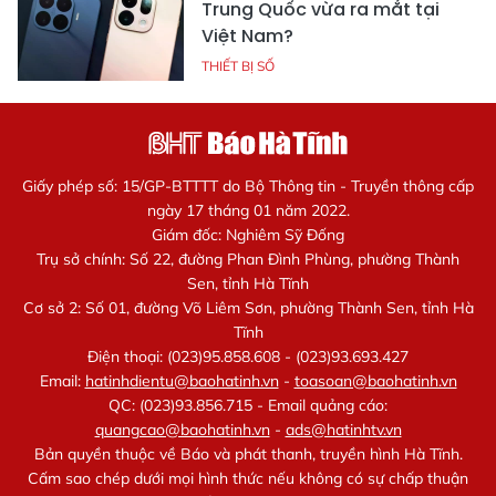
Trung Quốc vừa ra mắt tại
Việt Nam?
THIẾT BỊ SỐ
Giấy phép số: 15/GP-BTTTT do Bộ Thông tin - Truyền thông cấp
ngày 17 tháng 01 năm 2022.
Giám đốc: Nghiêm Sỹ Đống
Trụ sở chính: Số 22, đường Phan Đình Phùng, phường Thành
Sen, tỉnh Hà Tĩnh
Cơ sở 2: Số 01, đường Võ Liêm Sơn, phường Thành Sen, tỉnh Hà
Tĩnh
Điện thoại: (023)95.858.608 - (023)93.693.427
Email:
hatinhdientu@baohatinh.vn
-
toasoan@baohatinh.vn
QC: (023)93.856.715 - Email quảng cáo:
quangcao@baohatinh.vn
-
ads@hatinhtv.vn
Bản quyền thuộc về Báo và phát thanh, truyền hình Hà Tĩnh.
Cấm sao chép dưới mọi hình thức nếu không có sự chấp thuận