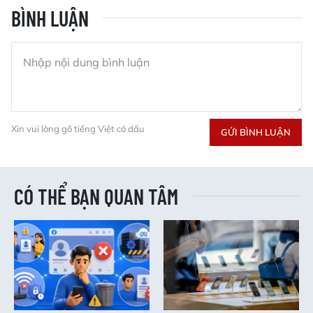
BÌNH LUẬN
Xin vui lòng gõ tiếng Việt có dấu
GỬI BÌNH LUẬN
CÓ THỂ BẠN QUAN TÂM