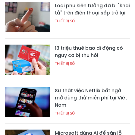
Loại phụ kiện tưởng đã bị "khai
tử" trên điện thoại sắp trở lại
THIẾT BỊ SỐ
13 triệu thuê bao di động có
nguy cơ bị thu hồi
THIẾT BỊ SỐ
Sự thật việc Netflix bất ngờ
mở dùng thử miễn phí tại Việt
Nam
THIẾT BỊ SỐ
Microsoft dùng AI để săn lỗ