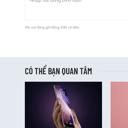
Xin vui lòng gõ tiếng Việt có dấu
CÓ THỂ BẠN QUAN TÂM