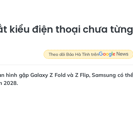
t kiểu điện thoại chưa từn
Theo dõi Báo Hà Tĩnh trên
n hình gập Galaxy Z Fold và Z Flip, Samsung có th
m 2028.