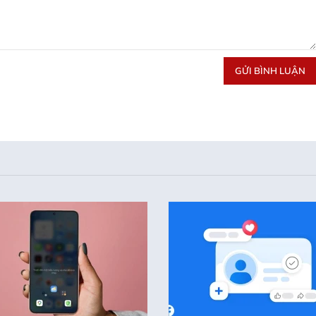
GỬI BÌNH LUẬN