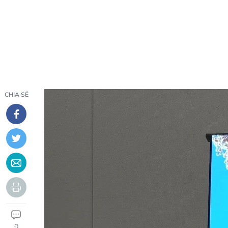
CHIA SẺ
0