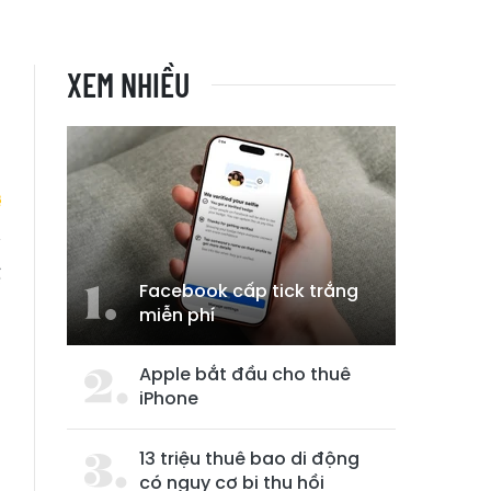
XEM NHIỀU
g
ể
Facebook cấp tick trắng
miễn phí
Apple bắt đầu cho thuê
iPhone
13 triệu thuê bao di động
có nguy cơ bị thu hồi