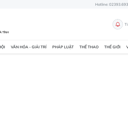
Hotline: 02393.69
T
HỘI
VĂN HÓA - GIẢI TRÍ
PHÁP LUẬT
THỂ THAO
THẾ GIỚI