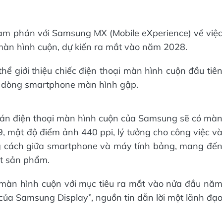
àm phán với Samsung MX (Mobile eXperience) về việ
n hình cuộn, dự kiến ra mắt vào năm 2028.
hể giới thiệu chiếc điện thoại màn hình cuộn đầu tiê
t dòng smartphone màn hình gập.
án điện thoại màn hình cuộn của Samsung sẽ có mà
9, mật độ điểm ảnh 440 ppi, lý tưởng cho công việc v
ng cách giữa smartphone và máy tính bảng, mang đế
ột sản phẩm.
i màn hình cuộn với mục tiêu ra mắt vào nửa đầu nă
ủa Samsung Display”, nguồn tin dẫn lời một lãnh đạ