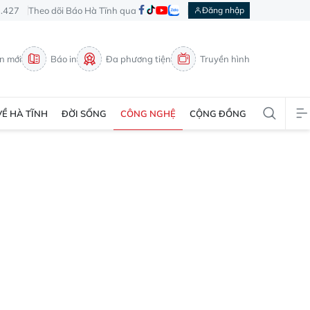
3.427
Theo dõi Báo Hà Tĩnh qua
Đăng nhập
in mới
Báo in
Đa phương tiện
Truyền hình
VỀ HÀ TĨNH
ĐỜI SỐNG
CÔNG NGHỆ
CỘNG ĐỒNG