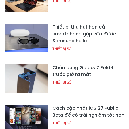
THIẾT BỊ SỐ
Thiết bị thu hút hơn cả
smartphone gập vừa được
Samsung hé lộ
THIẾT BỊ SỐ
Chân dung Galaxy Z Fold8
trước giờ ra mắt
THIẾT BỊ SỐ
Cách cập nhật iOS 27 Public
Beta để có trải nghiệm tốt hơn
THIẾT BỊ SỐ