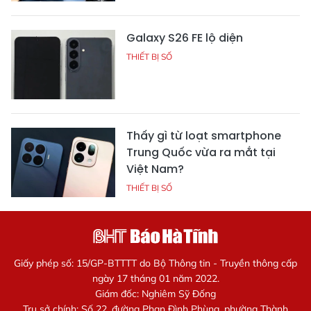
Galaxy S26 FE lộ diện
THIẾT BỊ SỐ
Thấy gì từ loạt smartphone
Trung Quốc vừa ra mắt tại
Việt Nam?
THIẾT BỊ SỐ
Giấy phép số: 15/GP-BTTTT do Bộ Thông tin - Truyền thông cấp
ngày 17 tháng 01 năm 2022.
Giám đốc: Nghiêm Sỹ Đống
Trụ sở chính: Số 22, đường Phan Đình Phùng, phường Thành