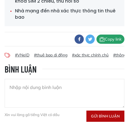
khóa SIM 2 chiều, thu hồi số
Nhà mạng đến nhà xác thực thông tin thuê
bao
Copy link
#VNeID
#thuê bao di động
#xác thực chính chủ
#thông 
BÌNH LUẬN
Xin vui lòng gõ tiếng Việt có dấu
GỬI BÌNH LUẬN