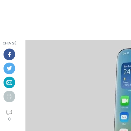
CHIA SẺ
0