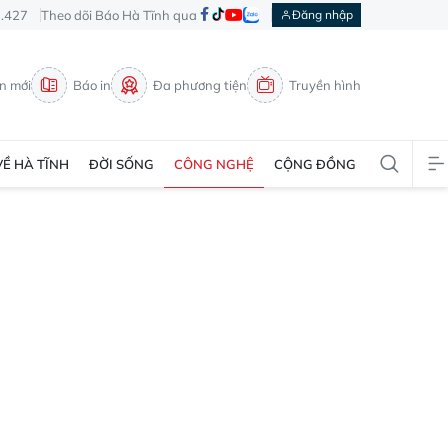
3.427
Theo dõi Báo Hà Tĩnh qua
Đăng nhập
in mới
Báo in
Đa phương tiện
Truyền hình
VỀ HÀ TĨNH
ĐỜI SỐNG
CÔNG NGHỆ
CỘNG ĐỒNG