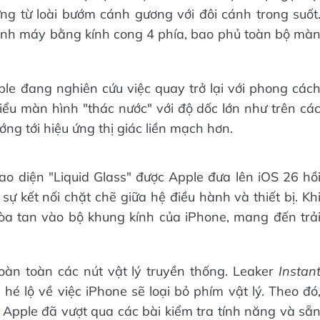
ng từ loài bướm cánh gương với đôi cánh trong suốt
ạnh máy bằng kính cong 4 phía, bao phủ toàn bộ mà
le đang nghiên cứu việc quay trở lại với phong các
kiểu màn hình "thác nước" với độ dốc lớn như trên cá
ớng tới hiệu ứng thị giác liền mạch hơn.
o diện "Liquid Glass" được Apple đưa lên iOS 26 hồ
sự kết nối chặt chẽ giữa hệ điều hành và thiết bị. Kh
òa tan vào bộ khung kính của iPhone, mang đến trả
hoàn toàn các nút vật lý truyền thống. Leaker
Instan
hé lộ về việc iPhone sẽ loại bỏ phím vật lý. Theo đó
a Apple đã vượt qua các bài kiểm tra tính năng và sẵ