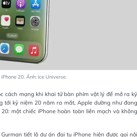
 iPhone 20. Ảnh: Ice Universe.
c cách mạng khi khai tử bàn phím vật lý để mở ra k
g tới kỷ niệm 20 năm ra mắt, Apple dường như đan
one 20: một chiếc iPhone hoàn toàn liền mạch và khôn
 Gurman tiết lộ dự án đại tu iPhone hiện được gọi nộ