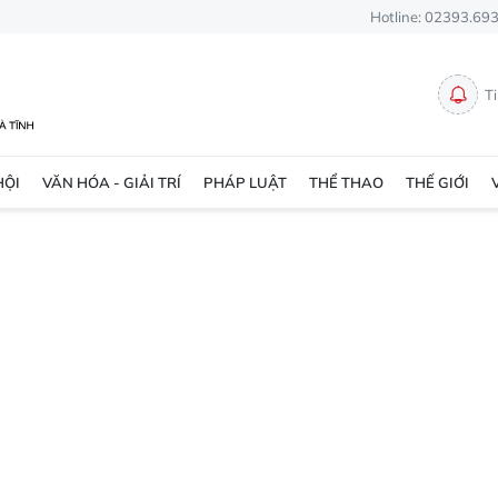
Hotline: 02393.69
T
HỘI
VĂN HÓA - GIẢI TRÍ
PHÁP LUẬT
THỂ THAO
THẾ GIỚI