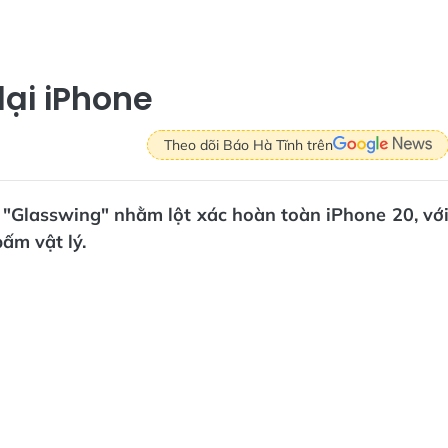
lại iPhone
Theo dõi Báo Hà Tĩnh trên
"Glasswing" nhằm lột xác hoàn toàn iPhone 20, vớ
bấm vật lý.