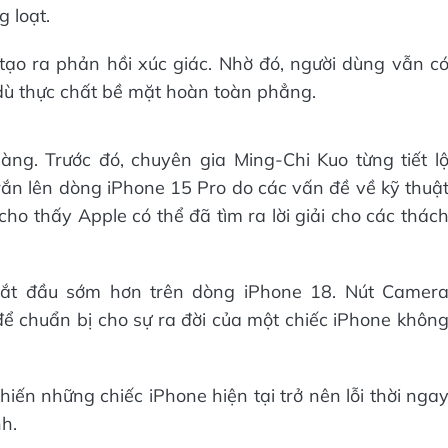
 loạt.
ạo ra phản hồi xúc giác. Nhờ đó, người dùng vẫn c
dù thực chất bề mặt hoàn toàn phẳng.
ng. Trước đó, chuyên gia Ming-Chi Kuo từng tiết l
ắn lên dòng iPhone 15 Pro do các vấn đề về kỹ thuậ
cho thấy Apple có thể đã tìm ra lời giải cho các thác
 bắt đầu sớm hơn trên dòng iPhone 18. Nút Camer
c để chuẩn bị cho sự ra đời của một chiếc iPhone khôn
iến những chiếc iPhone hiện tại trở nên lỗi thời nga
h.