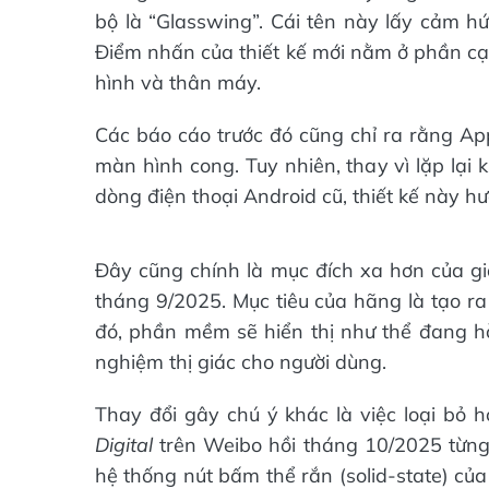
bộ là “Glasswing”. Cái tên này lấy cảm hứ
Điểm nhấn của thiết kế mới nằm ở phần c
hình và thân máy.
Các báo cáo trước đó cũng chỉ ra rằng App
màn hình cong. Tuy nhiên, thay vì lặp lại 
dòng điện thoại Android cũ, thiết kế này hư
Đây cũng chính là mục đích xa hơn của gia
tháng 9/2025. Mục tiêu của hãng là tạo ra 
đó, phần mềm sẽ hiển thị như thể đang h
nghiệm thị giác cho người dùng.
Thay đổi gây chú ý khác là việc loại bỏ 
Digital
trên Weibo hồi tháng 10/2025 từng 
hệ thống nút bấm thể rắn (solid-state) củ