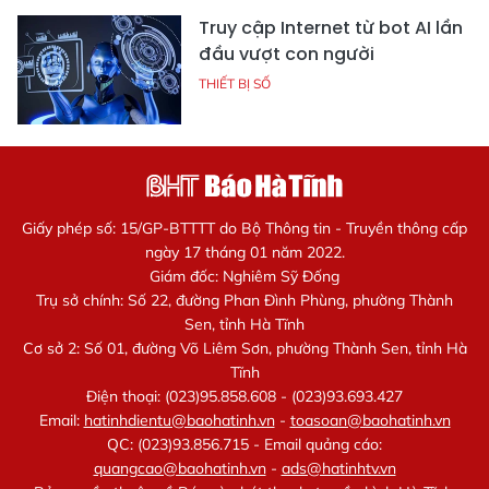
Truy cập Internet từ bot AI lần
đầu vượt con người
THIẾT BỊ SỐ
Giấy phép số: 15/GP-BTTTT do Bộ Thông tin - Truyền thông cấp
ngày 17 tháng 01 năm 2022.
Giám đốc: Nghiêm Sỹ Đống
Trụ sở chính: Số 22, đường Phan Đình Phùng, phường Thành
Sen, tỉnh Hà Tĩnh
Cơ sở 2: Số 01, đường Võ Liêm Sơn, phường Thành Sen, tỉnh Hà
Tĩnh
Điện thoại: (023)95.858.608 - (023)93.693.427
Email:
hatinhdientu@baohatinh.vn
-
toasoan@baohatinh.vn
QC: (023)93.856.715 - Email quảng cáo:
quangcao@baohatinh.vn
-
ads@hatinhtv.vn