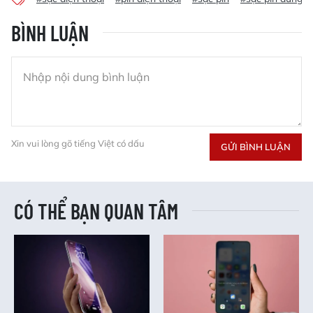
BÌNH LUẬN
Xin vui lòng gõ tiếng Việt có dấu
GỬI BÌNH LUẬN
CÓ THỂ BẠN QUAN TÂM