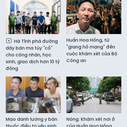
Huấn Hoa Hồng, từ
Hà Tĩnh phá đường
"giang hồ mạng" đến
dây bán ma túy "cỏ"
cuộc khám xét của Bộ
cho công nhân, học
Công an
sinh, giao dịch hơn 10 tỷ
đồng
Mạo danh lương y bán
Nóng: Khám xét nơi ở
thuốc điều trị yếu sinh
của Huấn Hoa Hồng