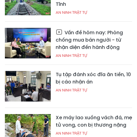
Tĩnh
AN NINH TRẬT TỰ
Vấn đề hôm nay: Phòng
chống mua bán người - từ
nhận diện đến hành động
AN NINH TRẬT TỰ
Tụ tập đánh xóc đĩa ăn tiền, 10
bị cáo nhận án
AN NINH TRẬT TỰ
Xe máy lao xuống vách đá, mẹ
tử vong, con bị thương nặng
AN NINH TRẬT TỰ