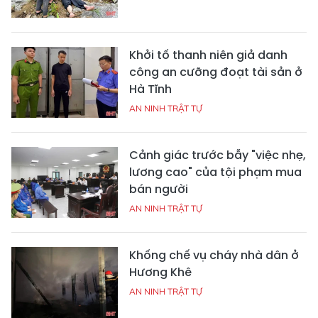
Khởi tố thanh niên giả danh
công an cưỡng đoạt tài sản ở
Hà Tĩnh
AN NINH TRẬT TỰ
Cảnh giác trước bẫy "việc nhẹ,
lương cao" của tội phạm mua
bán người
AN NINH TRẬT TỰ
Khống chế vụ cháy nhà dân ở
Hương Khê
AN NINH TRẬT TỰ