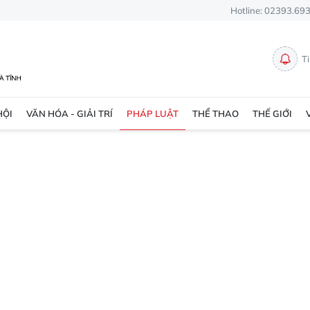
Hotline: 02393.69
T
HỘI
VĂN HÓA - GIẢI TRÍ
PHÁP LUẬT
THỂ THAO
THẾ GIỚI