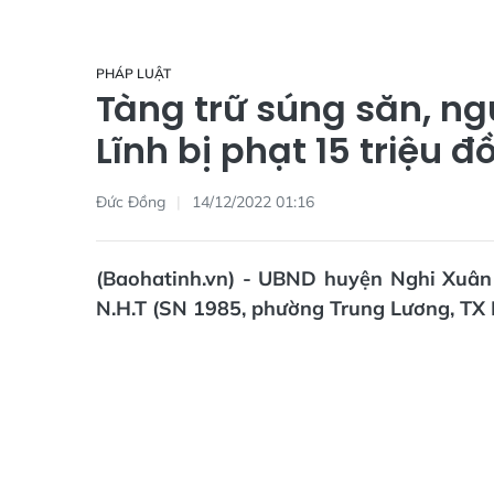
PHÁP LUẬT
Tàng trữ súng săn, ng
Lĩnh bị phạt 15 triệu đ
Đức Đồng
14/12/2022 01:16
(Baohatinh.vn) - UBND huyện Nghi Xuân 
N.H.T (SN 1985, phường Trung Lương, TX H