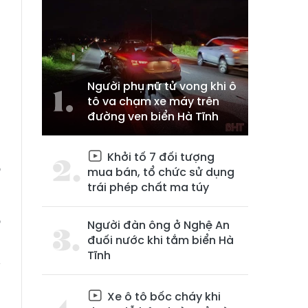
Người phụ nữ tử vong khi ô
tô va chạm xe máy trên
đường ven biển Hà Tĩnh
a
g
Khởi tố 7 đối tượng
o
mua bán, tổ chức sử dụng
trái phép chất ma túy
ó
Người đàn ông ở Nghệ An
đuối nước khi tắm biển Hà
Tĩnh
Xe ô tô bốc cháy khi