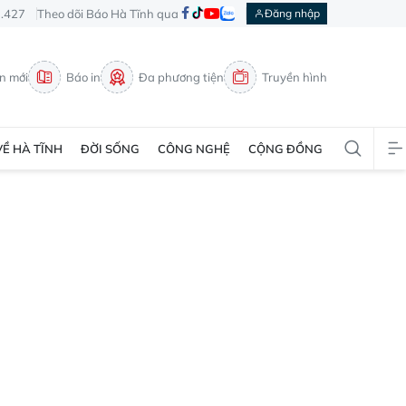
3.427
Theo dõi Báo Hà Tĩnh qua
Đăng nhập
in mới
Báo in
Đa phương tiện
Truyền hình
VỀ HÀ TĨNH
ĐỜI SỐNG
CÔNG NGHỆ
CỘNG ĐỒNG