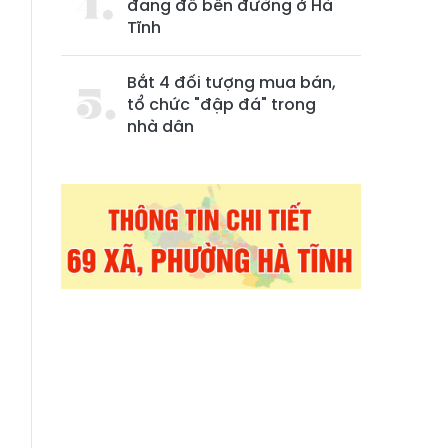
đang đỗ bên đường ở Hà
Tĩnh
Bắt 4 đối tượng mua bán,
tổ chức "đập đá" trong
nhà dân