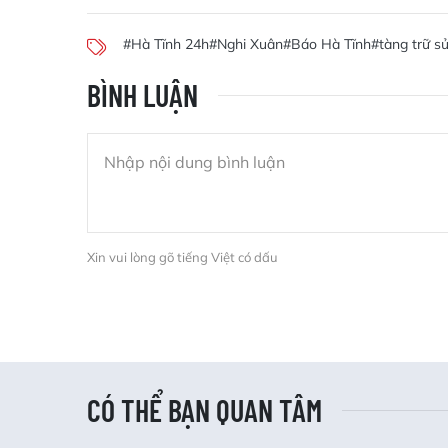
#Hà Tĩnh 24h
#Nghi Xuân
#Báo Hà Tĩnh
#tàng trữ s
BÌNH LUẬN
Xin vui lòng gõ tiếng Việt có dấu
CÓ THỂ BẠN QUAN TÂM