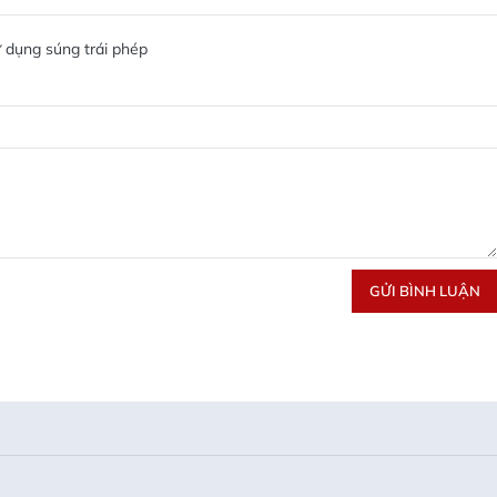
ử dụng súng trái phép
GỬI BÌNH LUẬN