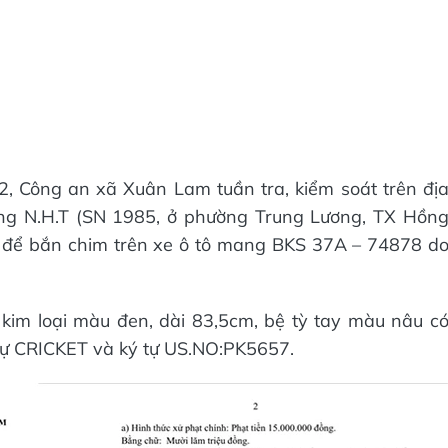
2, Công an xã Xuân Lam tuần tra, kiểm soát trên đị
ng N.H.T (SN 1985, ở phường Trung Lương, TX Hồn
n để bắn chim trên xe ô tô mang BKS 37A – 74878 d
im loại màu đen, dài 83,5cm, bệ tỳ tay màu nâu c
 tự CRICKET và ký tự US.NO:PK5657.