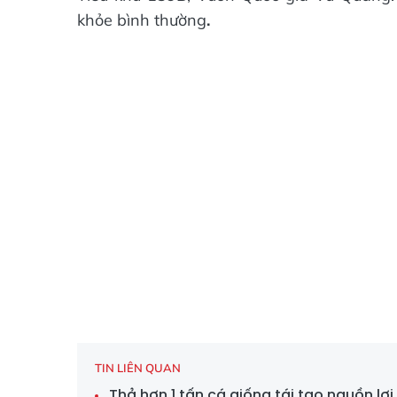
khỏe bình thường
.
TIN LIÊN QUAN
Thả hơn 1 tấn cá giống tái tạo nguồn lợ