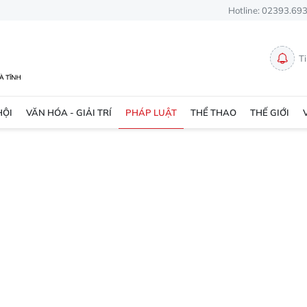
Hotline: 02393.69
T
HỘI
VĂN HÓA - GIẢI TRÍ
PHÁP LUẬT
THỂ THAO
THẾ GIỚI