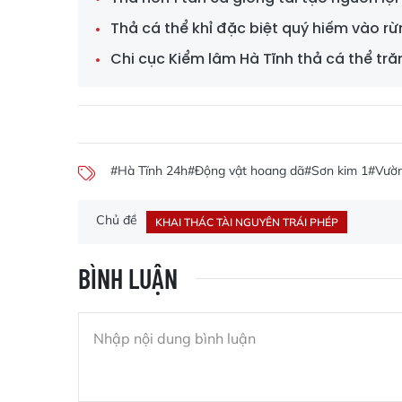
Thả cá thể khỉ đặc biệt quý hiếm vào r
Chi cục Kiểm lâm Hà Tĩnh thả cá thể tr
#Hà Tĩnh 24h
#Động vật hoang dã
#Sơn kim 1
#Vườn
Chủ đề
KHAI THÁC TÀI NGUYÊN TRÁI PHÉP
BÌNH LUẬN