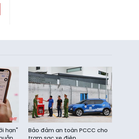
ới hạn"
Bảo đảm an toàn PCCC cho
thuẫn
trạm sạc xe điện