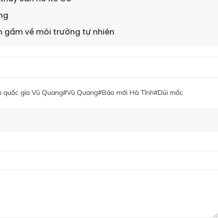
ừng
ăn gấm về môi trường tự nhiên
 quốc gia Vũ Quang
#Vũ Quang
#Báo mới Hà Tĩnh
#Dúi mốc