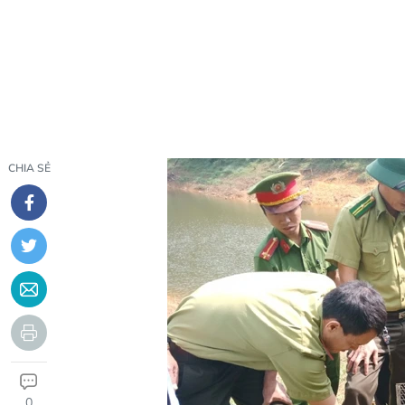
CHIA SẺ
0