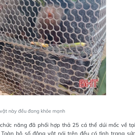
 vật này đều đang khỏe mạnh
 chức năng đã phối hợp thả 25 cá thể dúi mốc về tạ
Toàn bộ số động vật nói trên đều có tình trạng sứ