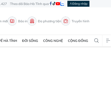
3.427
Theo dõi Báo Hà Tĩnh qua
Đăng nhập
in mới
Báo in
Đa phương tiện
Truyền hình
VỀ HÀ TĨNH
ĐỜI SỐNG
CÔNG NGHỆ
CỘNG ĐỒNG