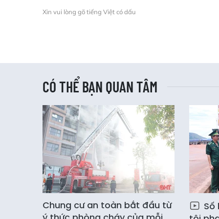
Xin vui lòng gõ tiếng Việt có dấu
CÓ THỂ BẠN QUAN TÂM
Chung cư an toàn bắt đầu từ
Số 
ý thức phòng cháy của mỗi
tội ph