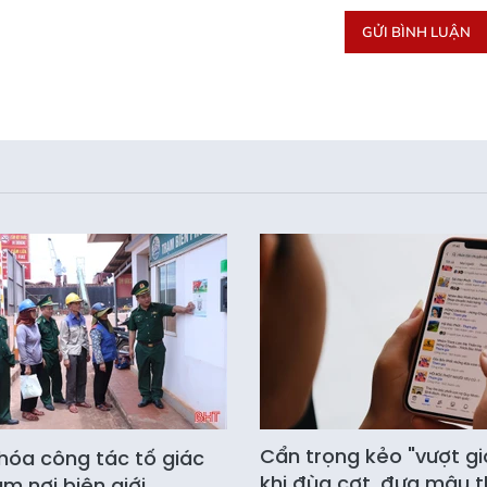
GỬI BÌNH LUẬN
Cẩn trọng kẻo "vượt gi
hóa công tác tố giác
khi đùa cợt, đưa mâu 
ạm nơi biên giới