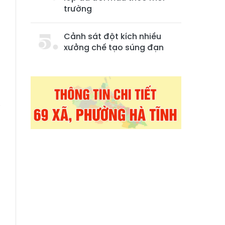
trường
Cảnh sát đột kích nhiều
xưởng chế tạo súng đạn
i
g
g