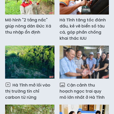
Mô hình "2 tầng nấc"
Hà Tĩnh tăng tốc đánh
giúp nông dân Đức Xá
dấu, kẻ vẽ biển số tàu
thu nhập ổn định
cá, góp phần chống
khai thác IUU
Hà Tĩnh mở lối vào
Cận cảnh thu
thị trường tín chỉ
hoạch ngọc trai quy
carbon từ rừng
mô lớn nhất ở Hà Tĩnh