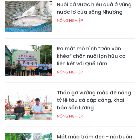
Nuôi cá vược hiệu quả ở vùng
nước lợ cửa sông Nhượng
NÔNG NGHIỆP
Ra mắt mô hình “Dân vận
khéo” chăn nuôi lợn hữu cơ
liên kết với Quế Lâm
NÔNG NGHIỆP
Tháo gỡ vướng mắc để nâng
tỷ lệ tàu cá cập cảng, khai
báo sản lượng
NÔNG NGHIỆP
Mất mùa trám đen - nỗi buồn