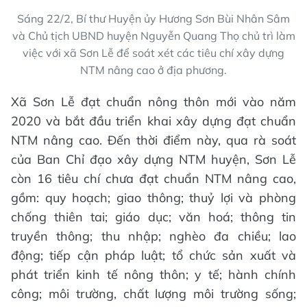
Sáng 22/2, Bí thư Huyện ủy Hương Sơn Bùi Nhân Sâm
và Chủ tịch UBND huyện Nguyễn Quang Thọ chủ trì làm
việc với xã Sơn Lễ để soát xét các tiêu chí xây dựng
NTM nâng cao ở địa phương.
Xã Sơn Lễ đạt chuẩn nông thôn mới vào năm
2020 và bắt đầu triển khai xây dựng đạt chuẩn
NTM nâng cao. Đến thời điểm này, qua rà soát
của Ban Chỉ đạo xây dựng NTM huyện, Sơn Lễ
còn 16 tiêu chí chưa đạt chuẩn NTM nâng cao,
gồm: quy hoạch; giao thông; thuỷ lợi và phòng
chống thiên tai; giáo dục; văn hoá; thông tin
truyền thông; thu nhập; nghèo đa chiều; lao
động; tiếp cận pháp luật; tổ chức sản xuất và
phát triển kinh tế nông thôn; y tế; hành chính
công; môi trường, chất lượng môi trường sống;