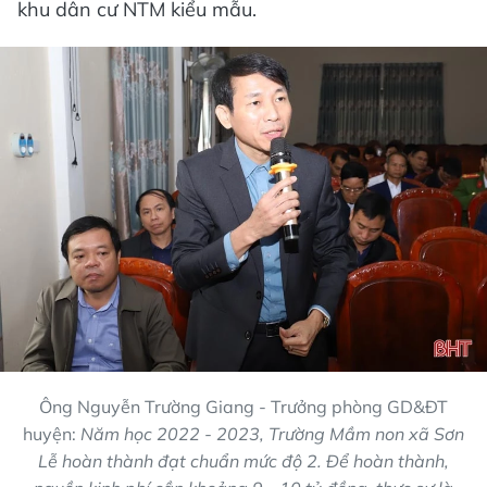
khu dân cư NTM kiểu mẫu.
Ông Nguyễn Trường Giang - Trưởng phòng GD&ĐT
huyện:
N
ăm học 2022 - 2023, Trường Mầm non xã Sơn
Lễ hoàn thành đạt chuẩn mức độ 2. Để hoàn thành,