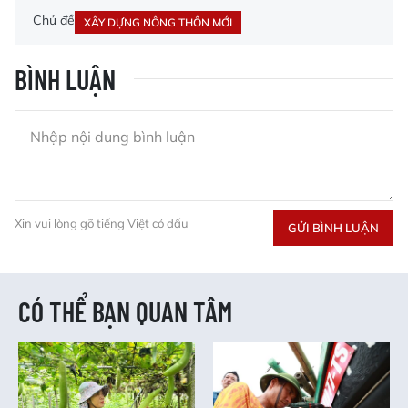
Chủ đề
XÂY DỰNG NÔNG THÔN MỚI
BÌNH LUẬN
Xin vui lòng gõ tiếng Việt có dấu
GỬI BÌNH LUẬN
CÓ THỂ BẠN QUAN TÂM