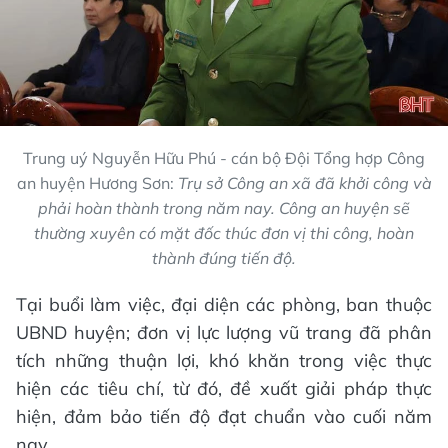
Trung uý Nguyễn Hữu Phú - cán bộ Đội Tổng hợp Công
an huyện Hương Sơn:
Trụ sở Công an xã đã khởi công và
phải hoàn thành trong năm nay. Công an huyện sẽ
thường xuyên có mặt đốc thúc đơn vị thi công, hoàn
thành đúng tiến độ.
Tại buổi làm việc, đại diện các phòng, ban thuộc
UBND huyện; đơn vị lực lượng vũ trang đã phân
tích những thuận lợi, khó khăn trong việc thực
hiện các tiêu chí, từ đó, đề xuất giải pháp thực
hiện, đảm bảo tiến độ đạt chuẩn vào cuối năm
nay.