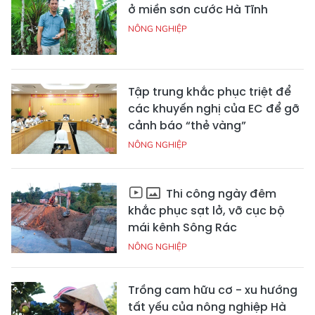
ở miền sơn cước Hà Tĩnh
NÔNG NGHIỆP
Tập trung khắc phục triệt để
các khuyến nghị của EC để gỡ
cảnh báo “thẻ vàng”
NÔNG NGHIỆP
Thi công ngày đêm
khắc phục sạt lở, vỡ cục bộ
mái kênh Sông Rác
NÔNG NGHIỆP
Trồng cam hữu cơ - xu hướng
tất yếu của nông nghiệp Hà