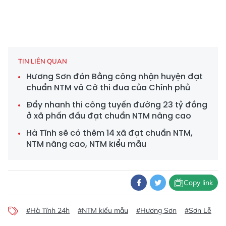
TIN LIÊN QUAN
Hương Sơn đón Bằng công nhận huyện đạt
chuẩn NTM và Cờ thi đua của Chính phủ
Đẩy nhanh thi công tuyến đường 23 tỷ đồng
ở xã phấn đấu đạt chuẩn NTM nâng cao
Hà Tĩnh sẽ có thêm 14 xã đạt chuẩn NTM,
NTM nâng cao, NTM kiểu mẫu
Copy link
#Hà Tĩnh 24h
#NTM kiểu mẫu
#Hương Sơn
#Sơn Lễ
#