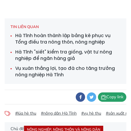
TIN LIÊN QUAN
Hà Tĩnh hoàn thành lập bảng kê phục vụ
Tổng điều tra nông thôn, nông nghiệp
Hà Tĩnh "siết" kiểm tra giống, vật tư nông
nghiệp để ngăn hàng giả
Vụ xuân thắng lợi, tạo đà cho tăng trưởng
nông nghiệp Hà Tĩnh
Copy link
#lúa hè thu
#nông dân Hà Tĩnh
#vụ hè thu
#sản xuất nô
Chủ đề
NÔNG NGHIỆP, NÔNG THÔN VÀ NÔNG DÂN