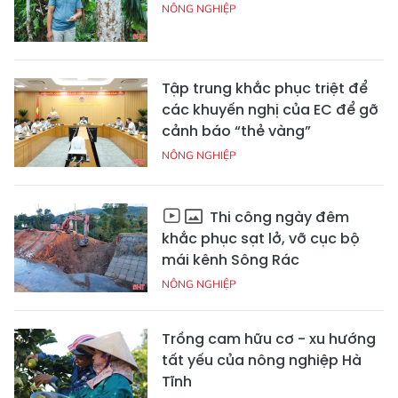
NÔNG NGHIỆP
Tập trung khắc phục triệt để
các khuyến nghị của EC để gỡ
cảnh báo “thẻ vàng”
NÔNG NGHIỆP
Thi công ngày đêm
khắc phục sạt lở, vỡ cục bộ
mái kênh Sông Rác
NÔNG NGHIỆP
Trồng cam hữu cơ - xu hướng
tất yếu của nông nghiệp Hà
Tĩnh