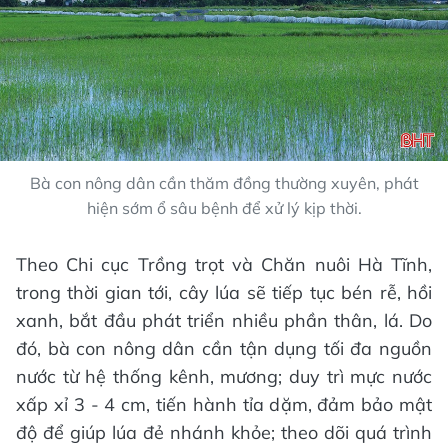
Bà con nông dân cần thăm đồng thường xuyên, phát
hiện sớm ổ sâu bệnh để xử lý kịp thời.
Theo Chi cục Trồng trọt và Chăn nuôi Hà Tĩnh,
trong thời gian tới, cây lúa sẽ tiếp tục bén rễ, hồi
xanh, bắt đầu phát triển nhiều phần thân, lá. Do
đó, bà con nông dân cần tận dụng tối đa nguồn
nước từ hệ thống kênh, mương; duy trì mực nước
xấp xỉ 3 - 4 cm, tiến hành tỉa dặm, đảm bảo mật
độ để giúp lúa đẻ nhánh khỏe; theo dõi quá trình