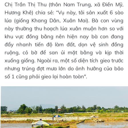
Chị Trần Thị Thu (thôn Nam Trung, xã Điền Mỹ,
Hương Khê) chia sẻ: “Vụ này, tôi sản xuất 6 sào
lúa (giống Khang Dân, Xuân Mai). Bà con vùng
này thường thu hoạch lúa xuân muộn hơn so với
khu vực đồng bằng nên hiện nay bà con đang
đẩy nhanh tiến độ làm đất, dọn vệ sinh đồng
ruộng, cỏ bờ để san ủi mặt bằng và kịp thời
xuống giống. Ngoài ra, một số diện tích gieo trước
nhưng trúng đợt mưa lớn do ảnh hưởng của bão
số 1 cũng phải gieo lại hoàn toàn".