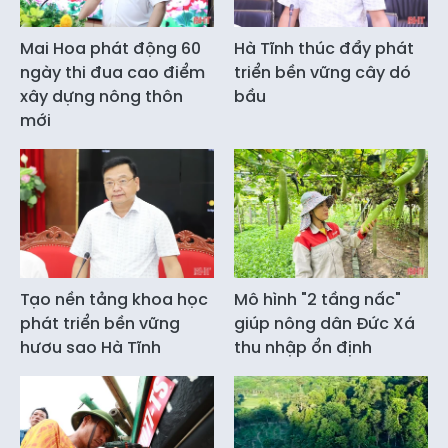
Mai Hoa phát động 60
Hà Tĩnh thúc đẩy phát
ngày thi đua cao điểm
triển bền vững cây dó
xây dựng nông thôn
bầu
mới
Tạo nền tảng khoa học
Mô hình "2 tầng nấc"
phát triển bền vững
giúp nông dân Đức Xá
hươu sao Hà Tĩnh
thu nhập ổn định