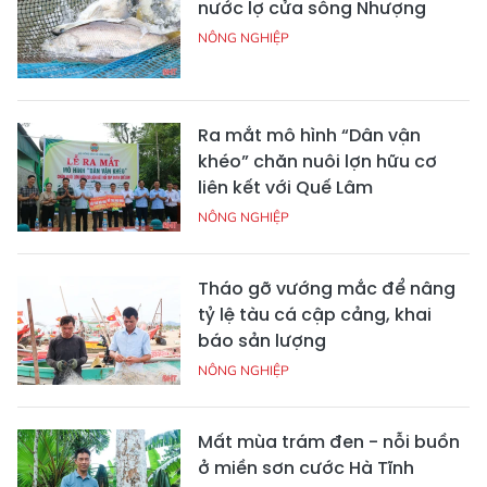
nước lợ cửa sông Nhượng
NÔNG NGHIỆP
Ra mắt mô hình “Dân vận
khéo” chăn nuôi lợn hữu cơ
liên kết với Quế Lâm
NÔNG NGHIỆP
Tháo gỡ vướng mắc để nâng
tỷ lệ tàu cá cập cảng, khai
báo sản lượng
NÔNG NGHIỆP
Mất mùa trám đen - nỗi buồn
ở miền sơn cước Hà Tĩnh