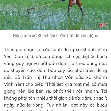
Nông dân xã Khánh Vĩnh Yên bắt đầu tỉa dặm.
Theo ghi nhận tại các cánh đồng xã Khánh Vĩnh
Yên (Can Lộc), bà con đang tích cực diệt ốc bươu
vàng gây hại và bắt đầu dặm tỉa theo đúng mật
độ khuyến cáo, đảm bảo cây lúa phát triển đồng
đều. Bà Trần Thị Thu (thôn Vân Cửu, xã Khánh
Vĩnh Yên) cho biết: “Thời tiết khá mát mẻ, có mưa
giông nên lúa bén rễ, phát triển rất nhanh. Tôi
không phải tốn nhiều thời gian để tỉa dặm, chắc ít
ngày nữa là xong. Tuy nhiên, đợt này ốc bươu