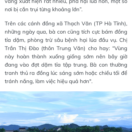
vàng xuất hiện rất nhiều, phá hại lúa non, một số
nơi bị cắn trụi từng khoảng lớn”.
Trên các cánh đồng xã Thạch Văn (TP Hà Tĩnh),
những ngày qua, bà con cũng tích cực bám đồng
tỉa dặm, phòng trừ sâu bệnh hại lúa đầu vụ. Chị
Trần Thị Đào (thôn Trung Văn) cho hay: “Vùng
này hoàn thành xuống giống sớm nên bây giờ
đang vào đợt dặm tỉa tập trung. Bà con thường
tranh thủ ra đồng lúc sáng sớm hoặc chiều tối để
tránh nắng, làm việc hiệu quả hơn".