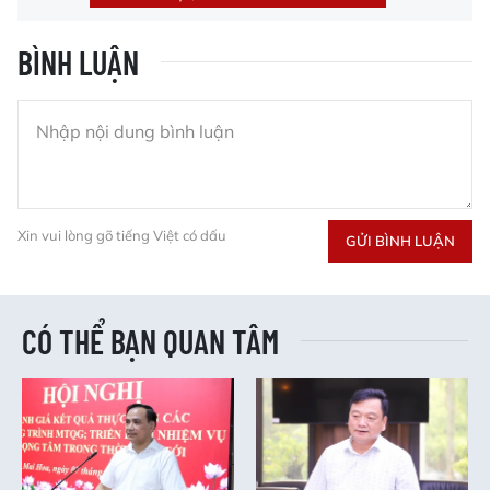
BÌNH LUẬN
Xin vui lòng gõ tiếng Việt có dấu
GỬI BÌNH LUẬN
CÓ THỂ BẠN QUAN TÂM