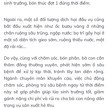
sinh trưởng, bón thúc đợt 1 đúng thời điểm.
Ngoài ra, một số đối tượng dịch hại đầu vụ cũng
bắt đầu xuất hiện như: ốc bươu vàng ở những
chân ruộng sâu trũng, ngập nước; bọ trĩ gây hại ở
một số diện tích gieo sớm, ruộng thiếu nước, mật
độ rải rác...
Do vậy, cùng với chăm sóc, bón phân, bà con cần
thăm đồng thường xuyên, phát hiện sớm ổ sâu
bệnh để xử lý kịp thời, tránh lây lan diện rộng.
Ngành chuyên môn khuyến cáo, việc chủ động
chăm sóc, phòng trừ sâu bệnh ngay từ thời điểm
này sẽ góp phần giúp lúa sinh trưởng tốt, giảm
gánh nặng chi phí và rủi ro cho bà con nông dân
trong vụ sản xuất hè thu.